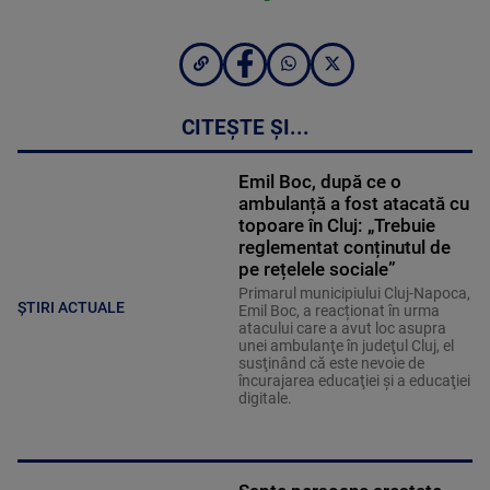
CITEȘTE ȘI...
Emil Boc, după ce o
ambulanță a fost atacată cu
topoare în Cluj: „Trebuie
reglementat conținutul de
pe rețelele sociale”
Primarul municipiului Cluj-Napoca,
ȘTIRI ACTUALE
Emil Boc, a reacționat în urma
atacului care a avut loc asupra
unei ambulanţe în judeţul Cluj, el
susţinând că este nevoie de
încurajarea educaţiei şi a educaţiei
digitale.