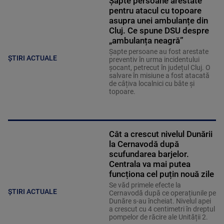
Șapte persoane arestate
pentru atacul cu topoare
asupra unei ambulanțe din
Cluj. Ce spune DSU despre
„ambulanța neagră”
Șapte persoane au fost arestate
ȘTIRI ACTUALE
preventiv în urma incidentului
șocant, petrecut în județul Cluj. O
salvare în misiune a fost atacată
de câțiva localnici cu bâte și
topoare.
Cât a crescut nivelul Dunării
la Cernavodă după
scufundarea barjelor.
Centrala va mai putea
funcționa cel puțin nouă zile
Se văd primele efecte la
ȘTIRI ACTUALE
Cernavodă după ce operațiunile pe
Dunăre s-au încheiat. Nivelul apei
a crescut cu 4 centimetri în dreptul
pompelor de răcire ale Unității 2.