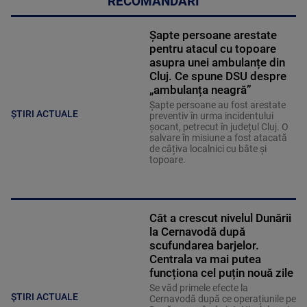
RECOMANDĂRI
Șapte persoane arestate
pentru atacul cu topoare
asupra unei ambulanțe din
Cluj. Ce spune DSU despre
„ambulanța neagră”
Șapte persoane au fost arestate
ȘTIRI ACTUALE
preventiv în urma incidentului
șocant, petrecut în județul Cluj. O
salvare în misiune a fost atacată
de câțiva localnici cu bâte și
topoare.
Cât a crescut nivelul Dunării
la Cernavodă după
scufundarea barjelor.
Centrala va mai putea
funcționa cel puțin nouă zile
Se văd primele efecte la
ȘTIRI ACTUALE
Cernavodă după ce operațiunile pe