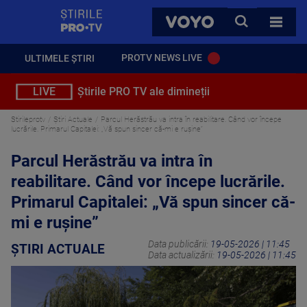
StirilePROTV
CAUTA
VOYO
TOATE 
PROTV NEWS LIVE
ULTIMELE ȘTIRI
LIVE
Știrile PRO TV ale dimineții
Stirileprotv
Știri Actuale
Parcul Herăstrău va intra în reabilitare. Când vor începe
lucrările. Primarul Capitalei: „Vă spun sincer că-mi e ruşine”
Parcul Herăstrău va intra în
reabilitare. Când vor începe lucrările.
Primarul Capitalei: „Vă spun sincer că-
mi e ruşine”
Data publicării:
19-05-2026 | 11:45
ȘTIRI ACTUALE
Data actualizării:
19-05-2026 | 11:45