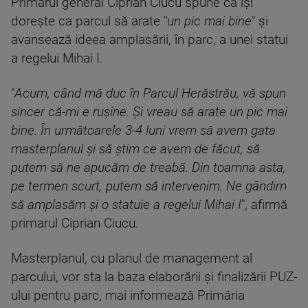
Primarul general Ciprian Ciucu spune că îşi
doreşte ca parcul să arate "
un pic mai bine
" şi
avansează ideea amplasării, în parc, a unei statui
a regelui Mihai I.
"
Acum, când mă duc în Parcul Herăstrău, vă spun
sincer că-mi e ruşine. Şi vreau să arate un pic mai
bine. În următoarele 3-4 luni vrem să avem gata
masterplanul şi să ştim ce avem de făcut, să
putem să ne apucăm de treabă. Din toamna asta,
pe termen scurt, putem să intervenim. Ne gândim
să amplasăm şi o statuie a regelui Mihai I
", afirmă
primarul Ciprian Ciucu.
Masterplanul, cu planul de management al
parcului, vor sta la baza elaborării şi finalizării PUZ-
ului pentru parc, mai informează Primăria