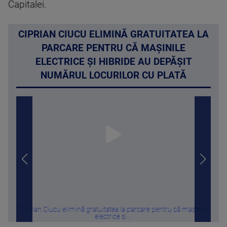
Capitalei.
CIPRIAN CIUCU ELIMINĂ GRATUITATEA LA
PARCARE PENTRU CĂ MAȘINILE
ELECTRICE ȘI HIBRIDE AU DEPĂȘIT
NUMĂRUL LOCURILOR CU PLATĂ
Ciprian Ciucu elimină gratuitatea la parcare pentru că mașinile
Cât
electrice și ...