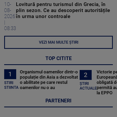
10-
Lovitură pentru turismul din Grecia, în
08-
plin sezon. Ce au descoperit autoritățile
2026
în urma unor controale
|
08:33
VEZI MAI MULTE ȘTIRI
TOP CITITE
Organismul oamenilor dintr-o
Victorie p
1
2
populație din Asia a dezvoltat
Europeană
o abilitate pe care restul
obligată d
STIRI
ȘTIRI
oamenilor nu o au
permită au
STIINTA
ACTUALE
la EPPO
PARTENERI