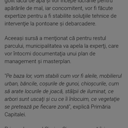
golit lacul de apă şi vor începe lucrările pentru
apărările de mal, iar concomitent, vor fi făcute
expertize pentru a fi stabilite soluţiile tehnice de
intervenţie la pontoane şi debarcadere.
Aceeaşi sursă a menţionat că pentru restul
parcului, municipalitatea va apela la experţi, care
vor întocmi documentaţia unui plan de
management şi masterplan.
"
Pe baza lor, vom stabili cum vor fi aleile, mobilierul
urban, băncile, coşurile de gunoi, chioşcurile, cum
să arate locurile de joacă, stâlpii de iluminat, ce
arbori sunt uscaţi şi cu ce îi înlocuim, ce vegetaţie
se pretează pe fiecare zonă
", explică Primăria
Capitalei.