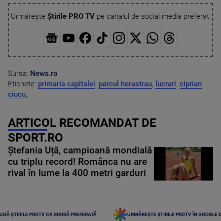
Urmărește
Știrile PRO TV
pe canalul de social media preferat:
Sursa:
News.ro
Etichete:
primaria capitalei
,
parcul herastrau
,
lucrari
,
ciprian
ciucu
,
ARTICOL RECOMANDAT DE
SPORT.RO
Ștefania Uță, campioană mondială
cu triplu record! Românca nu are
rival în lume la 400 metri garduri
UGĂ ȘTIRILE PROTV CA SURSĂ PREFERATĂ
URMĂREȘTE ȘTIRILE PROTV ÎN GOOGLE 