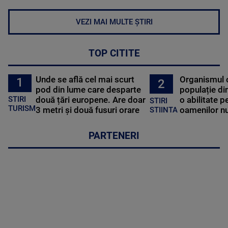
VEZI MAI MULTE ȘTIRI
TOP CITITE
Unde se află cel mai scurt
Organismul 
1
2
pod din lume care desparte
populație di
STIRI
două țări europene. Are doar
o abilitate p
STIRI
TURISM
3 metri și două fusuri orare
oamenilor nu
STIINTA
PARTENERI