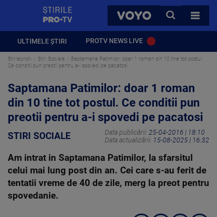
StirilePROTV
CAUTA
VOYO
TOATE 
PROTV NEWS LIVE
ULTIMELE ȘTIRI
Stirileprotv
Stiri Sociale
Saptamana Patimilor: doar 1 roman din 10 tine tot postul.
Ce conditii pun preotii pentru a-i spovedi pe pacatosi
Saptamana Patimilor: doar 1 roman
din 10 tine tot postul. Ce conditii pun
preotii pentru a-i spovedi pe pacatosi
Data publicării:
25-04-2016 | 18:10
STIRI SOCIALE
Data actualizării:
15-08-2025 | 16:32
Am intrat in Saptamana Patimilor, la sfarsitul
celui mai lung post din an. Cei care s-au ferit de
tentatii vreme de 40 de zile, merg la preot pentru
spovedanie.