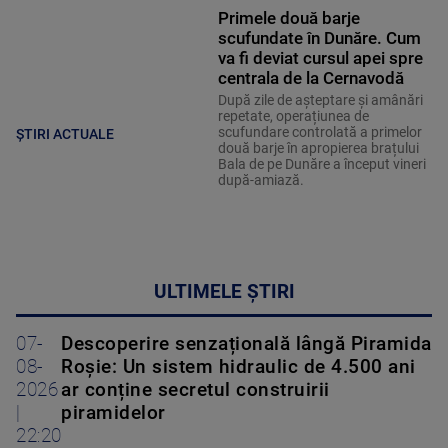
Primele două barje
scufundate în Dunăre. Cum
va fi deviat cursul apei spre
centrala de la Cernavodă
După zile de așteptare și amânări
repetate, operațiunea de
scufundare controlată a primelor
ȘTIRI ACTUALE
două barje în apropierea brațului
Bala de pe Dunăre a început vineri
după-amiază.
ULTIMELE ȘTIRI
07-
Descoperire senzațională lângă Piramida
08-
Roșie: Un sistem hidraulic de 4.500 ani
2026
ar conține secretul construirii
|
piramidelor
22:20