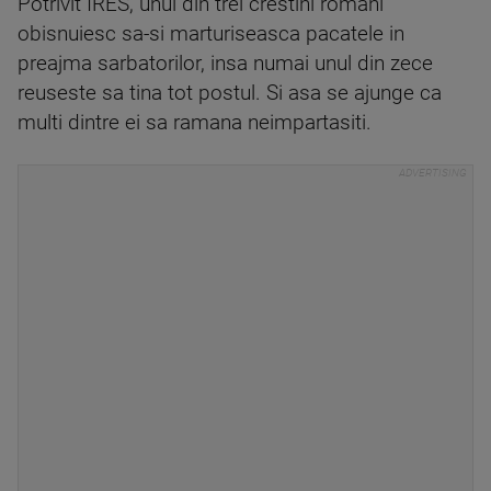
Potrivit IRES, unul din trei crestini romani
obisnuiesc sa-si marturiseasca pacatele in
preajma sarbatorilor, insa numai unul din zece
reuseste sa tina tot postul. Si asa se ajunge ca
multi dintre ei sa ramana neimpartasiti.