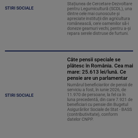
Stațiunea de Cercetare-Dezvoltare
STIRI SOCIALE
pentru Legumicultură (SCDL), una
dintre cele mai cunoscute și
apreciate instituții din agricultura
românească, cere oamenilor să-i
doneze geamuri vechi, pentru a-și
repara serele distruse de furtuni.
Câte pensii speciale se
plătesc în România. Cea mai
mare: 25.613 lei/lună. Ce
pensie are un parlamentar
Numărul beneficiarilor de pensii de
serviciu a fost, în iunie 2026, de
11.970 de persoane, la fel ca în
STIRI SOCIALE
luna precedentă, din care 7.921 de
beneficiari cu pensie din Bugetul
Asigurărilor Sociale de Stat - BASS
(contributivitate), conform
datelor CNPP.