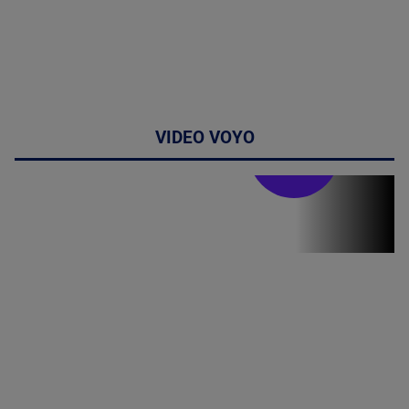
VIDEO VOYO
Stirile PRO TV
Stirile PRO
TV # 19.00 -
07 August