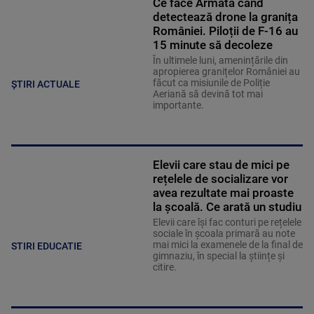
Ce face Armata când
detectează drone la granița
României. Piloții de F-16 au
15 minute să decoleze
În ultimele luni, amenințările din
apropierea granițelor României au
făcut ca misiunile de Poliție
ȘTIRI ACTUALE
Aeriană să devină tot mai
importante.
Elevii care stau de mici pe
rețelele de socializare vor
avea rezultate mai proaste
la școală. Ce arată un studiu
Elevii care îşi fac conturi pe rețelele
sociale în școala primară au note
mai mici la examenele de la final de
STIRI EDUCATIE
gimnaziu, în special la științe și
citire.