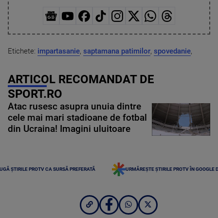
Etichete:
impartasanie
,
saptamana patimilor
,
spovedanie
,
ARTICOL RECOMANDAT DE
SPORT.RO
Atac rusesc asupra unuia dintre
cele mai mari stadioane de fotbal
din Ucraina! Imagini uluitoare
UGĂ ȘTIRILE PROTV CA SURSĂ PREFERATĂ
URMĂREȘTE ȘTIRILE PROTV ÎN GOOGLE 