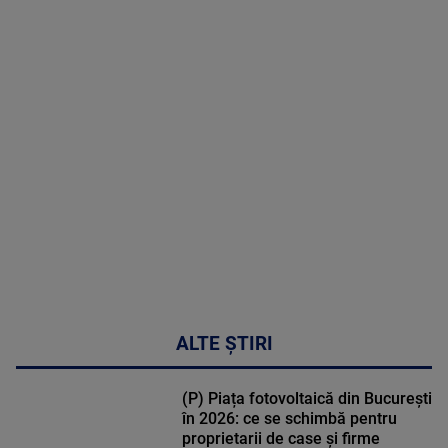
2026
MAI
MULTE
DETALII
48:24
ALTE ȘTIRI
(P) Piața fotovoltaică din București
în 2026: ce se schimbă pentru
proprietarii de case și firme