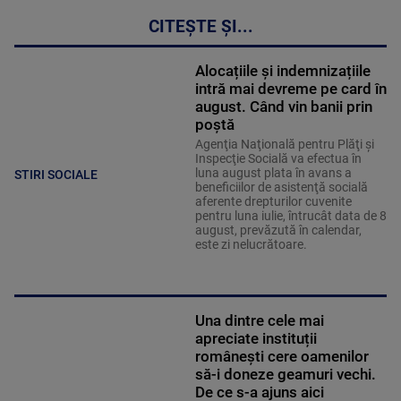
CITEȘTE ȘI...
Alocațiile și indemnizațiile
intră mai devreme pe card în
august. Când vin banii prin
poștă
Agenţia Naţională pentru Plăţi şi
Inspecţie Socială va efectua în
luna august plata în avans a
STIRI SOCIALE
beneficiilor de asistenţă socială
aferente drepturilor cuvenite
pentru luna iulie, întrucât data de 8
august, prevăzută în calendar,
este zi nelucrătoare.
Una dintre cele mai
apreciate instituții
românești cere oamenilor
să-i doneze geamuri vechi.
De ce s-a ajuns aici