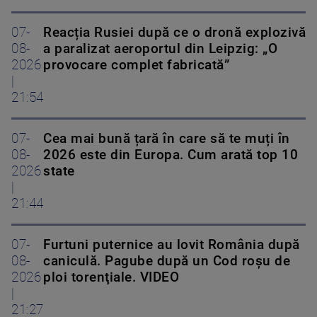
07-
Reacția Rusiei după ce o dronă explozivă
08-
a paralizat aeroportul din Leipzig: „O
2026
provocare complet fabricată”
|
21:54
07-
Cea mai bună țară în care să te muți în
08-
2026 este din Europa. Cum arată top 10
2026
state
|
21:44
07-
Furtuni puternice au lovit România după
08-
caniculă. Pagube după un Cod roşu de
2026
ploi torenţiale. VIDEO
|
21:27