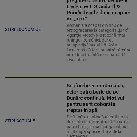
pregătesc pentru cel de-al
treilea test. Standard &
Poor’s decide dacă scapăm
de „junk”
România a scapat din nou de
STIRI ECONOMICE
retrogradarea la categoria „junk”.
Agenția Moody's, a reconfirmat
ratingul României, dar cu
perspectivă negativă. Asta
înseamnă că țara noastră rămâne
pe ultima treaptă recomandată
investițiilor.
Scufundarea controlată a
celor patru barje de pe
Dunăre continuă. Motivul
pentru sunt coborâte
treptat în apă
Pe Dunăre continuă operațiunea
ȘTIRI ACTUALE
de scufundare controlată a celor
patru barje, ca să ajungă cât mai
multă apă spre centrala de la
Cernavodă.