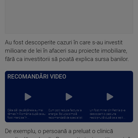
Au fost descoperite cazuri în care s-au investit
milioane de lei în afaceri sau proiecte imobiliare,
fără ca investitorii să poată explica sursa banilor.
RECOMANDĂRI VIDEO
Câte săli de păcănele au mai
Cum poți reduce factura la
Un fost miner din Petrila și-a
rămas în România după ce au
energie. Soluția simplă
descoperit o pasiune
fost interzise în ...
recomandată de specialiști
neobișnuită după ce a ieșit ...
De exemplu, o persoană a preluat o clinică