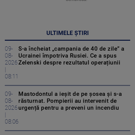
ULTIMELE ȘTIRI
09-
S-a încheiat „campania de 40 de zile” a
08-
Ucrainei împotriva Rusiei. Ce a spus
2026
Zelenski despre rezultatul operațiunii
|
08:11
09-
Mastodontul a ieșit de pe șosea și s-a
08-
răsturnat. Pompierii au intervenit de
2026
urgență pentru a preveni un incendiu
|
08:06