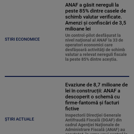
ANAF a găsit nereguli la
peste 85% dintre casele de
schimb valutar verificate.
Amenzi și confiscări de 3,5
milioane lei
Un control-pilot desfăşurat la
STIRI ECONOMICE
nivel naţional al ANAF la 33 de
operatori economici care
desfăşoară activităţi de schimb
valutar a relevat nereguli fiscale
la peste 85% dintre aceştia.
Evaziune de 8,7 milioane de
lei în construcții: ANAF a
descoperit o schemă cu
firme-fantomă și facturi
fictive
Inspectorii Direcţiei Generale
ȘTIRI ACTUALE
Antifraudă Fiscală (DGAF) din
cadrul Agenţiei Naţionale de
Administrare Fiscală (ANAF) au