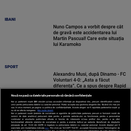
IBANI
Nuno Campos a vorbit despre cât
de gravă este accidentarea lui
Martin Pascual! Care este situația
lui Karamoko
SPORT
Alexandru Musi, după Dinamo - FC
Voluntari 4-0: „Asta a făcut
diferența”. Ce a spus despre Rapid
Nouă ne pasă ca datele tale personale să rămână confidențiale
Noi și partenerii noștri
201
stocăm și/sau accesăm informații pe dispozitivul dvs., precum identificatorii cookie
unici pentru prelucrarea datelor cu caracter personal. Puteți accepta sau gestiona alegerile dvs. făcând clic mai jos
sau în orice moment, pe pagina cu politica de confidențialitate. Aceste alegeri vor fi raportate partenerilor noștri și
nu vă vor afecta navigarea.
Mai multe detalii
SPORT
Noi si partenerii nostri (retelele de socializare si agentiile de publicitate partenere, precum si furnizorii nostri de
servicii de date analitice) prelucram date pentru a permite website-ului sa functioneze, pentru a personaliza
continutul si anunturile publicitare afisate in functie de interesele si/sau profilul dvs., pentru a va oferi
functionalitati aferente retelelor de socializare si pentru a analiza traficul pe website. Beneficiati de drepturile
prevazute de art. 15-22 din GDPR in legatura cu prelucrarea datelor cu caracter personal. Aceste drepturi pot fi
exercitate prin modalitatea indicata
aici
. Prin click pe “ACCEPT TOATE”, acceptati folosirea tuturor Tehnologiilor de
tip Cookie, care implica inclusiv acceptul dvs. cu privire la stocarea/accesarea informatiilor de catre Vendor-ii cu