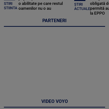
o abilitate pe care restul
obligată d
STIRI
ȘTIRI
oamenilor nu o au
permită au
STIINTA
ACTUALE
la EPPO
PARTENERI
VIDEO VOYO