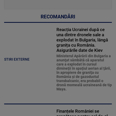
RECOMANDĂRI
Reacția Ucrainei după ce
una dintre dronele sale a
explodat în Bulgaria, lângă
granița cu România.
Asigurările date de Kiev
Ministerul Apărării din Bulgaria a
STIRI EXTERNE
anunţat sâmbătă că aparatul
care a explodat în cursul
dimineţii în spaţiul aerian al ţării,
în apropiere de graniţa cu
România şi de gazoductul
transbalcanic, era probabil o
dronă momeală ucraineană de tip
Maya.
Finanțele României se