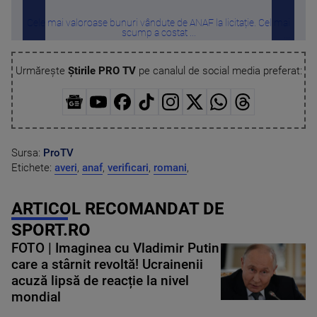
Cele mai valoroase bunuri vândute de ANAF la licitație. Cel mai
Câte
scump a costat ...
Urmărește
Știrile PRO TV
pe canalul de social media preferat:
Sursa:
ProTV
Etichete:
averi
,
anaf
,
verificari
,
romani
,
ARTICOL RECOMANDAT DE
SPORT.RO
FOTO | Imaginea cu Vladimir Putin
care a stârnit revoltă! Ucrainenii
acuză lipsă de reacție la nivel
mondial