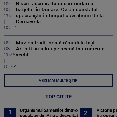
09-
Riscul ascuns după scufundarea
08-
barjelor în Dunăre. Ce au constatat
2026
specialiștii în timpul operațiunii de la
|
Cernavodă
08:02
09-
Muzica tradițională răsună la Iași.
08-
Artiștii au adus pe scenă instrumente
2026
vechi
|
07:58
VEZI MAI MULTE ȘTIRI
TOP CITITE
Organismul oamenilor dintr-o
Victorie p
1
2
populație din Asia a dezvoltat
Europeană