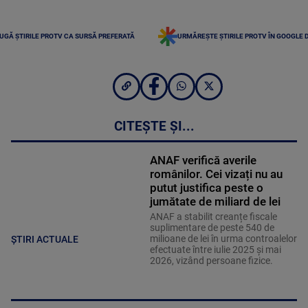
UGĂ ȘTIRILE PROTV CA SURSĂ PREFERATĂ
URMĂREȘTE ȘTIRILE PROTV ÎN GOOGLE 
CITEȘTE ȘI...
ANAF verifică averile
românilor. Cei vizați nu au
putut justifica peste o
jumătate de miliard de lei
ANAF a stabilit creanțe fiscale
suplimentare de peste 540 de
milioane de lei în urma controalelor
ȘTIRI ACTUALE
efectuate între iulie 2025 și mai
2026, vizând persoane fizice.