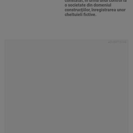
constatat, în urma unui control la
o societate din domeniul
construcţiilor, înregistrarea unor
cheltuieli fictive.