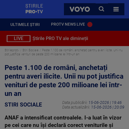
StirilePROTV
CAUTA
VOYO
TOATE 
PROTV NEWS LIVE
ULTIMELE ȘTIRI
LIVE
Știrile PRO TV ale dimineții
Stirileprotv
Stiri Sociale
Peste 1.100 de români, anchetați pentru averi ilicite. Unii nu
pot justifica venituri de peste 200 milioane lei într-un an
Peste 1.100 de români, anchetați
pentru averi ilicite. Unii nu pot justifica
venituri de peste 200 milioane lei într-
un an
Data publicării:
15-06-2026 | 19:46
STIRI SOCIALE
Data actualizării:
15-06-2026 | 20:09
ANAF a intensificat controalele. I-a luat în vizor
pe cei care nu își declară corect veniturile și