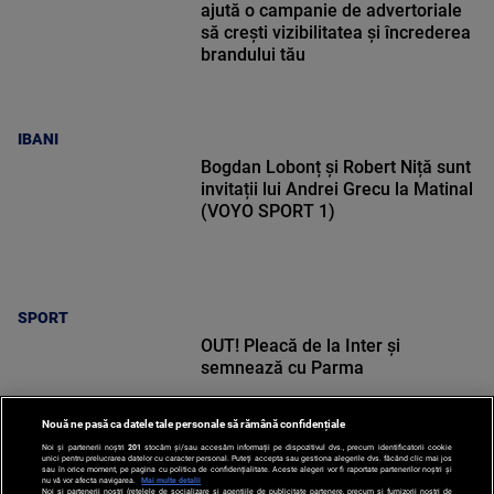
ajută o campanie de advertoriale
să crești vizibilitatea și încrederea
brandului tău
IBANI
Bogdan Lobonț și Robert Niță sunt
invitații lui Andrei Grecu la Matinal
(VOYO SPORT 1)
SPORT
OUT! Pleacă de la Inter și
semnează cu Parma
Nouă ne pasă ca datele tale personale să rămână confidențiale
Noi și partenerii noștri
201
stocăm și/sau accesăm informații pe dispozitivul dvs., precum identificatorii cookie
unici pentru prelucrarea datelor cu caracter personal. Puteți accepta sau gestiona alegerile dvs. făcând clic mai jos
sau în orice moment, pe pagina cu politica de confidențialitate. Aceste alegeri vor fi raportate partenerilor noștri și
nu vă vor afecta navigarea.
Mai multe detalii
Noi si partenerii nostri (retelele de socializare si agentiile de publicitate partenere, precum si furnizorii nostri de