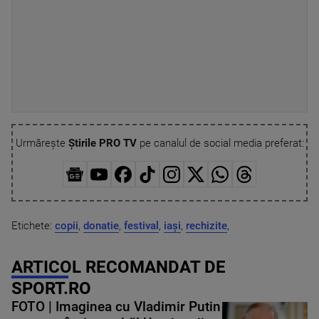
Urmărește
Știrile PRO TV
pe canalul de social media preferat:
Etichete:
copii
,
donatie
,
festival
,
iași
,
rechizite
,
ARTICOL RECOMANDAT DE
SPORT.RO
FOTO | Imaginea cu Vladimir Putin