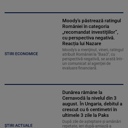
Moody’s păstrează ratingul
României în categoria
„recomandat investiţiilor”,
cu perspectiva negativă.
Reacția lui Nazare
Moody's a menţinut, vineri, ratingul
STIRI ECONOMICE
atribuit României la "Baa3", cu
perspectivă negativă, se arată într-
un comunicat al agenţiei de
evaluare financiară.
Dunărea rămâne la
Cernavodă la nivelul din 3
august. În Ungaria, debitul a
crescut cu 6 centimetri în
ultimele 3 zile la Paks
După zile de așteptare și amânări
ȘTIRI ACTUALE
repetate, ieri după-amiază a