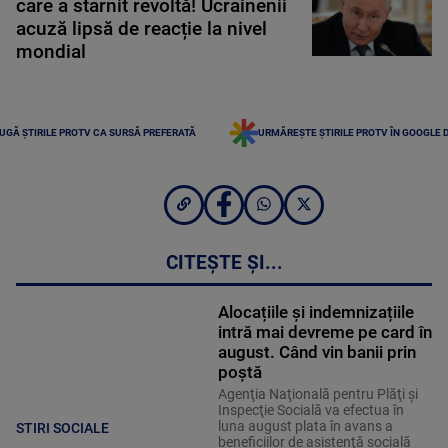
care a stârnit revoltă! Ucrainenii
acuză lipsă de reacție la nivel
mondial
UGĂ ȘTIRILE PROTV CA SURSĂ PREFERATĂ
URMĂREȘTE ȘTIRILE PROTV ÎN GOOGLE 
CITEȘTE ȘI...
Alocațiile și indemnizațiile
intră mai devreme pe card în
august. Când vin banii prin
poștă
Agenţia Naţională pentru Plăţi şi
Inspecţie Socială va efectua în
luna august plata în avans a
STIRI SOCIALE
beneficiilor de asistenţă socială