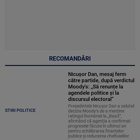
RECOMANDĂRI
Nicușor Dan, mesaj ferm
către partide, după verdictul
Moody's: „Să renunțe la
agendele politice şi la
discursul electoral”
Președintele Nicușor Dan a salutat
STIRI POLITICE
decizia Moody’s de a menține
ratingul României la „Baa3”,
afirmând că agenția a confirmat
progresele făcute în ultimul an
pentru echilibrarea finanțelor
publice și reducerea cheltuielilor.