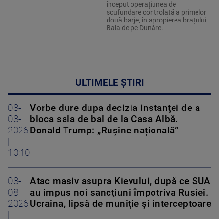
început operațiunea de
scufundare controlată a primelor
două barje, în apropierea brațului
Bala de pe Dunăre.
ULTIMELE ȘTIRI
08-
Vorbe dure dupa decizia instanţei de a
08-
bloca sala de bal de la Casa Albă.
2026
Donald Trump: „Rușine națională”
|
10:10
08-
Atac masiv asupra Kievului, după ce SUA
08-
au impus noi sancţiuni împotriva Rusiei.
2026
Ucraina, lipsă de muniţie şi interceptoare
|