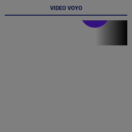
VIDEO VOYO
Stirile PRO TV
Stirile PRO
TV # 19.00 -
07 August
2026
MAI
MULTE
DETALII