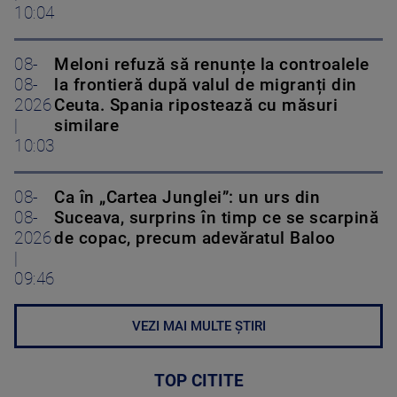
10:04
08-
Meloni refuză să renunțe la controalele
08-
la frontieră după valul de migranți din
2026
Ceuta. Spania ripostează cu măsuri
|
similare
10:03
08-
Ca în „Cartea Junglei”: un urs din
08-
Suceava, surprins în timp ce se scarpină
2026
de copac, precum adevăratul Baloo
|
09:46
VEZI MAI MULTE ȘTIRI
TOP CITITE