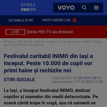
StirilePROTV
CAUTA
VOYO
TOATE 
PROTV NEWS LIVE
ULTIMELE ȘTIRI
LIVE
Știrile PRO TV ale dimineții
Stirileprotv
Stiri Sociale
Festivalul caritabil INIMO din Iași a început. Peste 10.000 de
copii vor primi haine și rechizite noi
Festivalul caritabil INIMO din Iași a
început. Peste 10.000 de copii vor
primi haine și rechizite noi
Data publicării:
31-08-2025 | 08:13
STIRI SOCIALE
Data actualizării:
17-10-2025 | 12:34
La Iași, a început festivalul INIMO, dedicat
copiilor și mamelor din medii defavorizate. Pe
scenă cântă trupe în vogă, așa că oamenii se