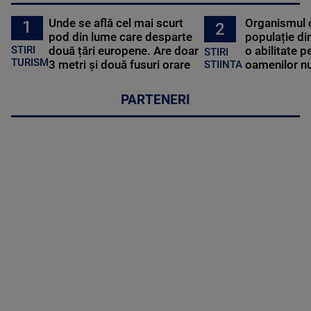
Unde se află cel mai scurt
Organismul 
1
2
pod din lume care desparte
populație di
STIRI
două țări europene. Are doar
o abilitate p
STIRI
TURISM
3 metri și două fusuri orare
oamenilor nu
STIINTA
PARTENERI