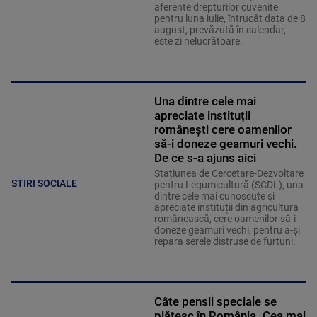
aferente drepturilor cuvenite
pentru luna iulie, întrucât data de 8
august, prevăzută în calendar,
este zi nelucrătoare.
Una dintre cele mai
apreciate instituții
românești cere oamenilor
să-i doneze geamuri vechi.
De ce s-a ajuns aici
Stațiunea de Cercetare-Dezvoltare
STIRI SOCIALE
pentru Legumicultură (SCDL), una
dintre cele mai cunoscute și
apreciate instituții din agricultura
românească, cere oamenilor să-i
doneze geamuri vechi, pentru a-și
repara serele distruse de furtuni.
Câte pensii speciale se
plătesc în România. Cea mai