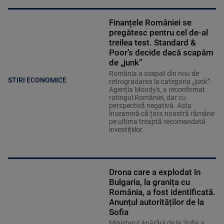
Finanțele României se
pregătesc pentru cel de-al
treilea test. Standard &
Poor’s decide dacă scapăm
de „junk”
România a scapat din nou de
STIRI ECONOMICE
retrogradarea la categoria „junk”.
Agenția Moody's, a reconfirmat
ratingul României, dar cu
perspectivă negativă. Asta
înseamnă că țara noastră rămâne
pe ultima treaptă recomandată
investițiilor.
Drona care a explodat în
Bulgaria, la granița cu
România, a fost identificată.
Anunțul autorităților de la
Sofia
Ministerul Apărării de la Sofia a