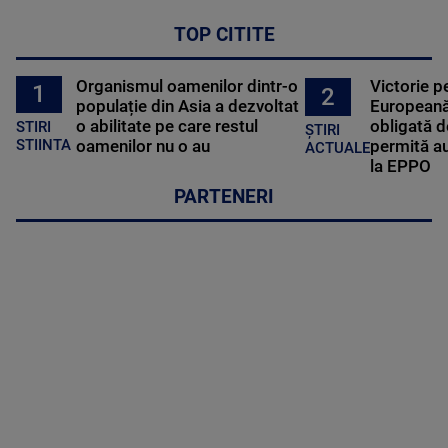
TOP CITITE
Organismul oamenilor dintr-o
Victorie p
1
2
populație din Asia a dezvoltat
Europeană
o abilitate pe care restul
obligată d
STIRI
ȘTIRI
oamenilor nu o au
permită au
STIINTA
ACTUALE
la EPPO
PARTENERI