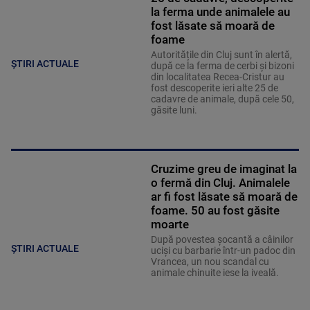
la ferma unde animalele au
fost lăsate să moară de
foame
Autoritățile din Cluj sunt în alertă,
ȘTIRI ACTUALE
după ce la ferma de cerbi și bizoni
din localitatea Recea-Cristur au
fost descoperite ieri alte 25 de
cadavre de animale, după cele 50,
găsite luni.
Cruzime greu de imaginat la
o fermă din Cluj. Animalele
ar fi fost lăsate să moară de
foame. 50 au fost găsite
moarte
După povestea șocantă a câinilor
ȘTIRI ACTUALE
uciși cu barbarie într-un padoc din
Vrancea, un nou scandal cu
animale chinuite iese la iveală.