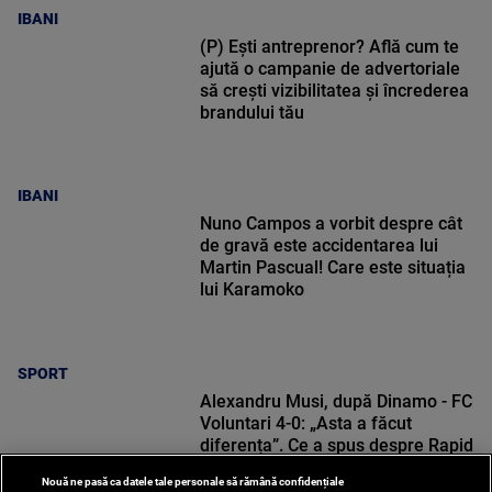
IBANI
(P) Ești antreprenor? Află cum te
ajută o campanie de advertoriale
să crești vizibilitatea și încrederea
brandului tău
IBANI
Nuno Campos a vorbit despre cât
de gravă este accidentarea lui
Martin Pascual! Care este situația
lui Karamoko
SPORT
Alexandru Musi, după Dinamo - FC
Voluntari 4-0: „Asta a făcut
diferența”. Ce a spus despre Rapid
Nouă ne pasă ca datele tale personale să rămână confidențiale