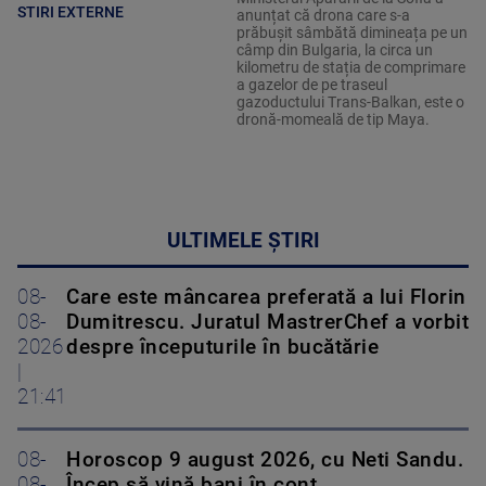
STIRI EXTERNE
anunțat că drona care s-a
prăbușit sâmbătă dimineața pe un
câmp din Bulgaria, la circa un
kilometru de stația de comprimare
a gazelor de pe traseul
gazoductului Trans-Balkan, este o
dronă-momeală de tip Maya.
ULTIMELE ȘTIRI
08-
Care este mâncarea preferată a lui Florin
08-
Dumitrescu. Juratul MastrerChef a vorbit
2026
despre începuturile în bucătărie
|
21:41
08-
Horoscop 9 august 2026, cu Neti Sandu.
08-
Încep să vină bani în cont