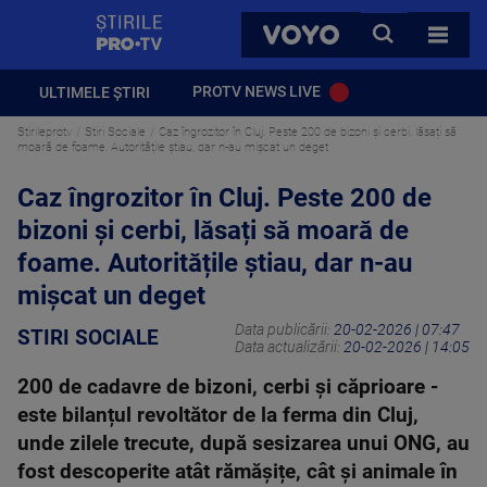
StirilePROTV
CAUTA
VOYO
TOATE 
PROTV NEWS LIVE
ULTIMELE ȘTIRI
Stirileprotv
Stiri Sociale
Caz îngrozitor în Cluj. Peste 200 de bizoni și cerbi, lăsați să
moară de foame. Autoritățile știau, dar n-au mișcat un deget
Caz îngrozitor în Cluj. Peste 200 de
bizoni și cerbi, lăsați să moară de
foame. Autoritățile știau, dar n-au
mișcat un deget
Data publicării:
20-02-2026 | 07:47
STIRI SOCIALE
Data actualizării:
20-02-2026 | 14:05
200 de cadavre de bizoni, cerbi și căprioare -
este bilanțul revoltător de la ferma din Cluj,
unde zilele trecute, după sesizarea unui ONG, au
fost descoperite atât rămășițe, cât și animale în