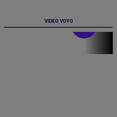
VIDEO VOYO
Stirile PRO TV
Stirile PRO
TV # 19.00 -
8 August
2026
MAI