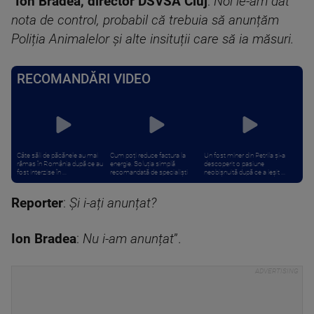
”
Ion Bradea, director DSVSA Cluj
:
Noi le-am dat
nota de control, probabil că trebuia să anunțăm
Poliția Animalelor și alte insituții care să ia măsuri.
RECOMANDĂRI VIDEO
Câte săli de păcănele au mai
Cum poți reduce factura la
Un fost miner din Petrila și-a
rămas în România după ce au
energie. Soluția simplă
descoperit o pasiune
fost interzise în ...
recomandată de specialiști
neobișnuită după ce a ieșit ...
Reporter
:
Și i-ați anunțat?
Ion Bradea
:
Nu i-am anunțat
”.