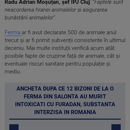
Radu Adrian Moșuțan, șef IPJ Cluj
: ”
Faptele sunt
neacordarea hranei animalelor și asigurarea
bunăstării animalelor
”.
Ferma
ar fi avut declarate 500 de animale anul
trecut și ar fi primit subvenții consistente în ultimul
deceniu. Mai multe instituții verifică acum atât
posibile fapte de cruzime față de animale, cât și
eventuale riscuri sanitare pentru populație și
mediu.
ANCHETA DUPA CE 12 BIZONI DE LA O
FERMA DIN SALONTA AU MURIT
INTOXICATI CU FURADAN, SUBSTANTA
INTERZISA IN ROMANIA