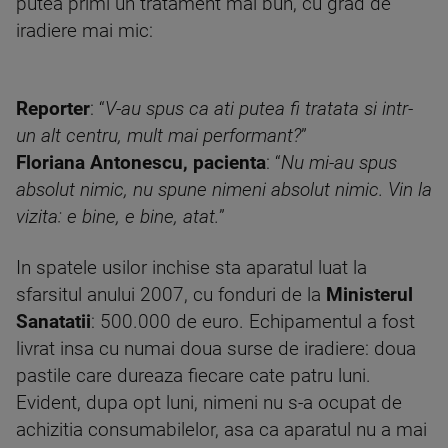
putea primi un tratament mai bun, cu grad de
iradiere mai mic:
Reporter
: “
V-au spus ca ati putea fi tratata si intr-
un alt centru, mult mai performant?
”
Floriana Antonescu, pacienta
: “
Nu mi-au spus
absolut nimic, nu spune nimeni absolut nimic. Vin la
vizita: e bine, e bine, atat.
”
In spatele usilor inchise sta aparatul luat la
sfarsitul anului 2007, cu fonduri de la
Ministerul
Sanatatii
: 500.000 de euro. Echipamentul a fost
livrat insa cu numai doua surse de iradiere: doua
pastile care dureaza fiecare cate patru luni.
Evident, dupa opt luni, nimeni nu s-a ocupat de
achizitia consumabilelor, asa ca aparatul nu a mai