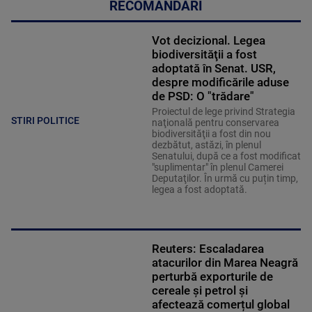
RECOMANDĂRI
Vot decizional. Legea
biodiversităţii a fost
adoptată în Senat. USR,
despre modificările aduse
de PSD: O "trădare"
Proiectul de lege privind Strategia
STIRI POLITICE
naţională pentru conservarea
biodiversităţii a fost din nou
dezbătut, astăzi, în plenul
Senatului, după ce a fost modificat
"suplimentar" în plenul Camerei
Deputaţilor. În urmă cu puțin timp,
legea a fost adoptată.
Reuters: Escaladarea
atacurilor din Marea Neagră
perturbă exporturile de
cereale și petrol și
afectează comerțul global