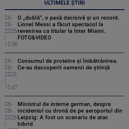
ULTIMELE ȘTIRI
06-
O „dublă”, o pasă decisivă și un record.
08-
Lionel Messi a făcut spectacol la
2026
revenirea ca titular la Inter Miami.
|
FOTO&VIDEO
10:56
06-
Consumul de proteine și îmbătrânirea.
08-
Ce-au descoperit oamenii de știință
2026
|
10:47
06-
Ministrul de interne german, despre
08-
incidentul cu dronă de pe aeroportul din
2026
Leipzig: A fost un scenariu de atac
|
hibrid