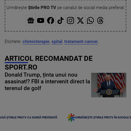
Urmărește
Știrile PRO TV
pe canalul de social media preferat:
Etichete:
chimioterapie
,
spital
,
tratament cancer
,
ARTICOL RECOMANDAT DE
SPORT.RO
Donald Trump, ținta unui nou
asasinat!? FBI a intervenit direct la
terenul de golf
UGĂ ȘTIRILE PROTV CA SURSĂ PREFERATĂ
URMĂREȘTE ȘTIRILE PROTV ÎN GOOGLE 