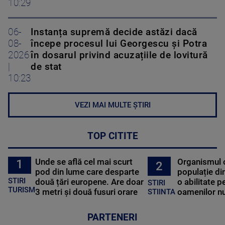
10:29
06-
Instanța supremă decide astăzi dacă
08-
începe procesul lui Georgescu și Potra
2026
în dosarul privind acuzațiile de lovitură
|
de stat
10:23
VEZI MAI MULTE ȘTIRI
TOP CITITE
Unde se află cel mai scurt
Organismul 
1
2
pod din lume care desparte
populație di
STIRI
două țări europene. Are doar
o abilitate p
STIRI
TURISM
3 metri și două fusuri orare
oamenilor nu
STIINTA
PARTENERI