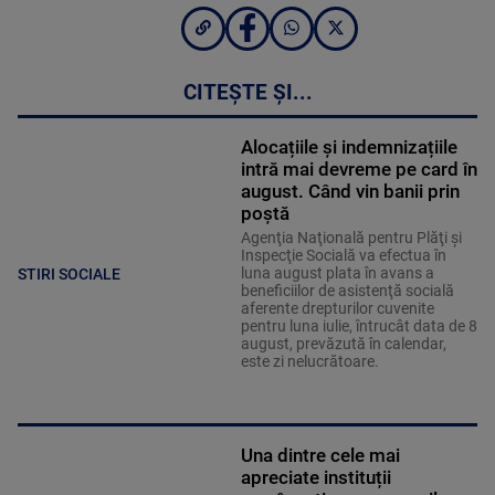
CITEȘTE ȘI...
Alocațiile și indemnizațiile
intră mai devreme pe card în
august. Când vin banii prin
poștă
Agenţia Naţională pentru Plăţi şi
Inspecţie Socială va efectua în
luna august plata în avans a
STIRI SOCIALE
beneficiilor de asistenţă socială
aferente drepturilor cuvenite
pentru luna iulie, întrucât data de 8
august, prevăzută în calendar,
este zi nelucrătoare.
Una dintre cele mai
apreciate instituții