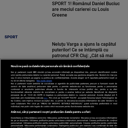
SPORT 1! Românul Daniel Buciuc
are meciul carierei cu Louis
Greene
SPORT
Neluțu Varga a ajuns la capătul
puterilor! Ce se întâmplă cu
patronul CFR Cluj: „Cât să mai
pierd bani?”
Nouă ne pasă ca datele tale personale să rămână confidențiale
Noi și partenerii noștri
201
stocăm și/sau accesăm informații pe dispozitivul dvs., precum identificatorii cookie
unici pentru prelucrarea datelor cu caracter personal. Puteți accepta sau gestiona alegerile dvs. făcând clic mai jos
sau în orice moment, pe pagina cu politica de confidențialitate. Aceste alegeri vor fi raportate partenerilor noștri și
nu vă vor afecta navigarea.
Mai multe detalii
SPORT
Noi si partenerii nostri (retelele de socializare si agentiile de publicitate partenere, precum si furnizorii nostri de
servicii de date analitice) prelucram date pentru a permite website-ului sa functioneze, pentru a personaliza
continutul si anunturile publicitare afisate in functie de interesele si/sau profilul dvs., pentru a va oferi
functionalitati aferente retelelor de socializare si pentru a analiza traficul pe website. Beneficiati de drepturile
prevazute de art. 15-22 din GDPR in legatura cu prelucrarea datelor cu caracter personal. Aceste drepturi pot fi
exercitate prin modalitatea indicata
aici
. Prin click pe “ACCEPT TOATE”, acceptati folosirea tuturor Tehnologiilor de
tip Cookie, care implica inclusiv acceptul dvs. cu privire la stocarea/accesarea informatiilor de catre Vendor-ii cu
care colaboram. Prin click pe “VREAU SA MODIFIC SETARILE INDIVIDUAL” puteti schimba preferintele in mod
individual, mai putin cele legate de cookie strict necesare pentru functionarea website-ului.
Atât noi, cât și partenerii noștri prelucrăm datele pentru a oferi:
Dezvoltarea și îmbunătățirea serviciilor. Măsurarea performanței reclamelor. Stocarea și/sau accesarea informațiilor
de pe un dispozitiv. Utilizarea profilurilor pentru selectarea conținutului personalizat. Crearea profilurilor de conținut
personalizat. Utilizarea profilurilor pentru selectarea publicității personalizate. Crearea profilurilor pentru publicitate
personalizată. Măsurarea performanței conținutului. Înțelegerea publicului prin statistici sau combinații de date din