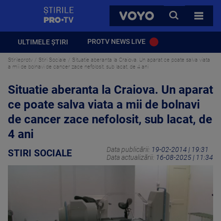
StirilePROTV
CAUTA
VOYO
TOATE 
PROTV NEWS LIVE
ULTIMELE ȘTIRI
Stirileprotv
Stiri Sociale
Situatie aberanta la Craiova. Un aparat ce poate salva viata
a mii de bolnavi de cancer zace nefolosit, sub lacat, de 4 ani
Situatie aberanta la Craiova. Un aparat
ce poate salva viata a mii de bolnavi
de cancer zace nefolosit, sub lacat, de
4 ani
Data publicării:
19-02-2014 | 19:31
STIRI SOCIALE
Data actualizării:
16-08-2025 | 11:34