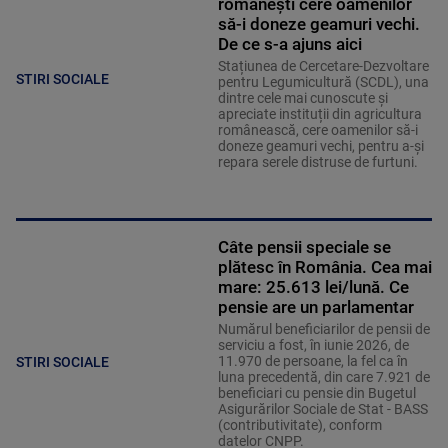
românești cere oamenilor
să-i doneze geamuri vechi.
De ce s-a ajuns aici
Stațiunea de Cercetare-Dezvoltare
STIRI SOCIALE
pentru Legumicultură (SCDL), una
dintre cele mai cunoscute și
apreciate instituții din agricultura
românească, cere oamenilor să-i
doneze geamuri vechi, pentru a-și
repara serele distruse de furtuni.
Câte pensii speciale se
plătesc în România. Cea mai
mare: 25.613 lei/lună. Ce
pensie are un parlamentar
Numărul beneficiarilor de pensii de
serviciu a fost, în iunie 2026, de
11.970 de persoane, la fel ca în
STIRI SOCIALE
luna precedentă, din care 7.921 de
beneficiari cu pensie din Bugetul
Asigurărilor Sociale de Stat - BASS
(contributivitate), conform
datelor CNPP.