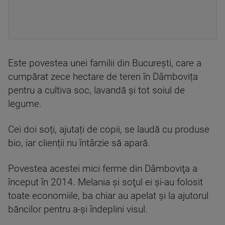
Este povestea unei familii din București, care a
cumpărat zece hectare de teren în Dâmbovița
pentru a cultiva soc, lavandă și tot soiul de
legume.
Cei doi soți, ajutați de copii, se laudă cu produse
bio, iar clienții nu întârzie să apară.
Povestea acestei mici ferme din Dâmboviţa a
început în 2014. Melania şi soţul ei şi-au folosit
toate economiile, ba chiar au apelat şi la ajutorul
băncilor pentru a-şi îndeplini visul.