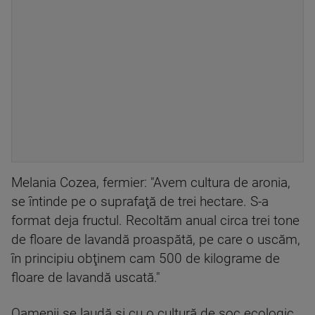
Melania Cozea, fermier: "Avem cultura de aronia,
se întinde pe o suprafaţă de trei hectare. S-a
format deja fructul. Recoltăm anual circa trei tone
de floare de lavandă proaspătă, pe care o uscăm,
în principiu obţinem cam 500 de kilograme de
floare de lavandă uscată."
Oamenii se laudă şi cu o cultură de soc ecologic.