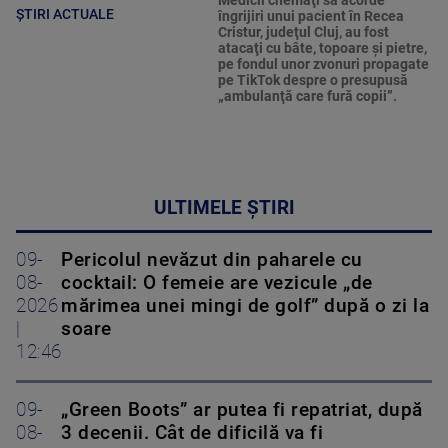
Medicii chemaţi să acorde
ȘTIRI ACTUALE
îngrijiri unui pacient în Recea
Cristur, judeţul Cluj, au fost
atacaţi cu bâte, topoare şi pietre,
pe fondul unor zvonuri propagate
pe TikTok despre o presupusă
„ambulanţă care fură copii”.
ULTIMELE ȘTIRI
09-
Pericolul nevăzut din paharele cu
08-
cocktail: O femeie are vezicule „de
2026
mărimea unei mingi de golf” după o zi la
|
soare
12:46
09-
„Green Boots” ar putea fi repatriat, după
08-
3 decenii. Cât de dificilă va fi