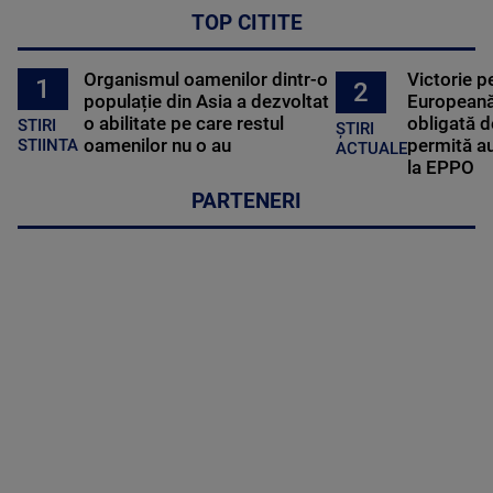
TOP CITITE
Organismul oamenilor dintr-o
Victorie p
1
2
populație din Asia a dezvoltat
Europeană
o abilitate pe care restul
obligată d
STIRI
ȘTIRI
oamenilor nu o au
permită au
STIINTA
ACTUALE
la EPPO
PARTENERI