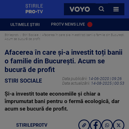
StirilePROTV
CAUTA
VOYO
TOATE 
PROTV NEWS LIVE
ULTIMELE ȘTIRI
Stirileprotv
Stiri Sociale
Afacerea în care și-a investit toți banii o familie din București.
Acum se bucură de profit
Afacerea în care și-a investit toți banii
o familie din București. Acum se
bucură de profit
Data publicării:
14-06-2020 | 09:26
STIRI SOCIALE
Data actualizării:
14-08-2025 | 00:53
Și-a investit toate economiile și chiar a
împrumutat bani pentru o fermă ecologică, dar
acum se bucură de profit.
STIRILEPROTV