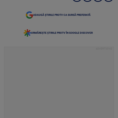
ADAUGĂ ȘTIRILE PROTV CA SURSĂ PREFERATĂ
URMĂREȘTE ȘTIRILE PROTV ÎN GOOGLE DISCOVER