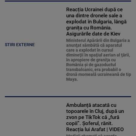
Reacția Ucrainei după ce
una dintre dronele sale a
explodat în Bulgaria, lângă
granița cu România.
Asigurările date de Kiev
Ministerul Apărării din Bulgaria a
STIRI EXTERNE
anunţat sâmbătă că aparatul
care a explodat în cursul
dimineţii în spaţiul aerian al ţării,
în apropiere de graniţa cu
România şi de gazoductul
transbalcanic, era probabil o
dronă momeală ucraineană de tip
Maya.
Ambulanță atacată cu
topoarele în Cluj, după un
zvon pe TikTok că „fură
copii”. Șoferul, rănit.
Reacția lui Arafat | VIDEO