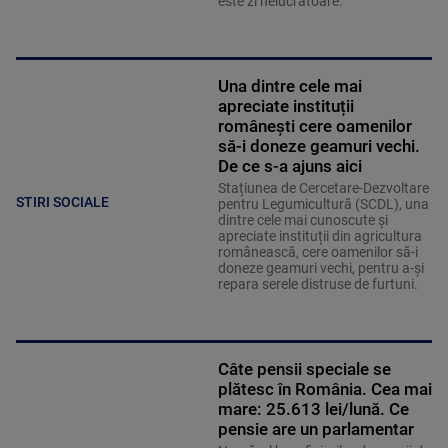
este zi nelucrătoare.
Una dintre cele mai
apreciate instituții
românești cere oamenilor
să-i doneze geamuri vechi.
De ce s-a ajuns aici
Stațiunea de Cercetare-Dezvoltare
STIRI SOCIALE
pentru Legumicultură (SCDL), una
dintre cele mai cunoscute și
apreciate instituții din agricultura
românească, cere oamenilor să-i
doneze geamuri vechi, pentru a-și
repara serele distruse de furtuni.
Câte pensii speciale se
plătesc în România. Cea mai
mare: 25.613 lei/lună. Ce
pensie are un parlamentar