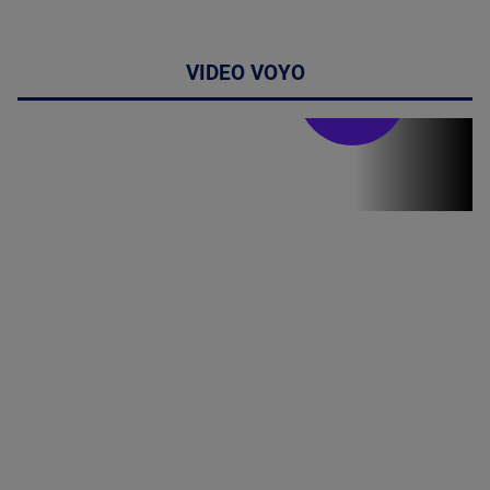
VIDEO VOYO
Stirile PRO TV
Stirile PRO
TV # 07.00 -
09 August
2026
MAI
MULTE