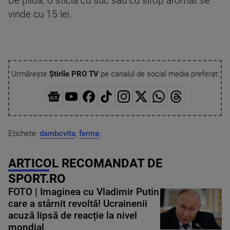
De pildă, o sticlă cu suc sau cu sirop aromat se
vinde cu 15 lei.
Urmărește
Știrile PRO TV
pe canalul de social media preferat:
Etichete:
dambovita
,
ferma
,
ARTICOL RECOMANDAT DE
SPORT.RO
FOTO | Imaginea cu Vladimir Putin
care a stârnit revoltă! Ucrainenii
acuză lipsă de reacție la nivel
mondial