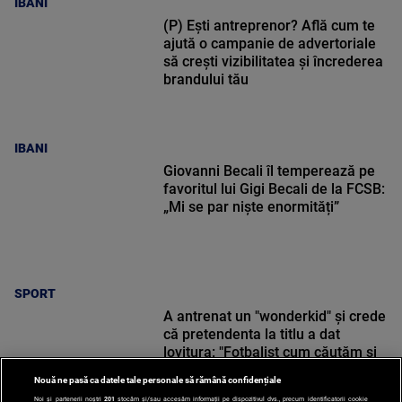
IBANI
(P) Ești antreprenor? Află cum te
ajută o campanie de advertoriale
să crești vizibilitatea și încrederea
brandului tău
IBANI
Giovanni Becali îl temperează pe
favoritul lui Gigi Becali de la FCSB:
„Mi se par niște enormități”
SPORT
A antrenat un "wonderkid" și crede
că pretendenta la titlu a dat
lovitura: "Fotbalist cum căutăm și
nu găsim!"
Nouă ne pasă ca datele tale personale să rămână confidențiale
Noi și partenerii noștri
201
stocăm și/sau accesăm informații pe dispozitivul dvs., precum identificatorii cookie