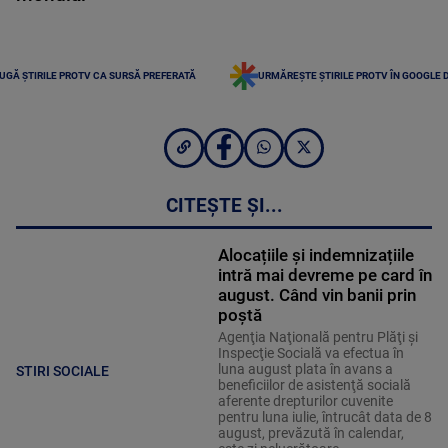
UGĂ ȘTIRILE PROTV CA SURSĂ PREFERATĂ
URMĂREȘTE ȘTIRILE PROTV ÎN GOOGLE 
CITEȘTE ȘI...
Alocațiile și indemnizațiile
intră mai devreme pe card în
august. Când vin banii prin
poștă
Agenţia Naţională pentru Plăţi şi
Inspecţie Socială va efectua în
luna august plata în avans a
STIRI SOCIALE
beneficiilor de asistenţă socială
aferente drepturilor cuvenite
pentru luna iulie, întrucât data de 8
august, prevăzută în calendar,