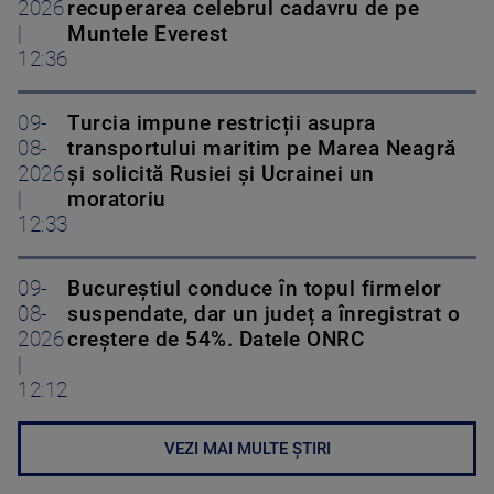
2026
recuperarea celebrul cadavru de pe
|
Muntele Everest
12:36
09-
Turcia impune restricții asupra
08-
transportului maritim pe Marea Neagră
2026
și solicită Rusiei și Ucrainei un
|
moratoriu
12:33
09-
Bucureștiul conduce în topul firmelor
08-
suspendate, dar un județ a înregistrat o
2026
creștere de 54%. Datele ONRC
|
12:12
VEZI MAI MULTE ȘTIRI