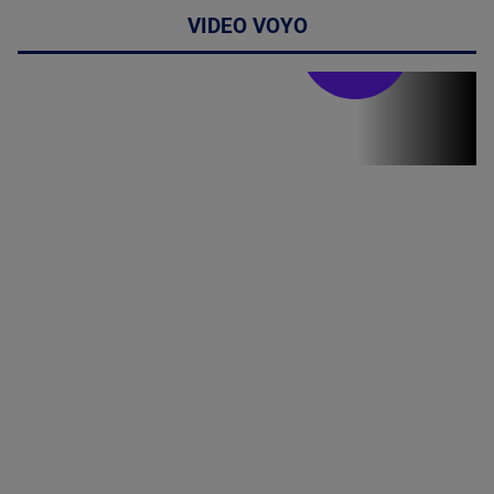
VIDEO VOYO
Stirile PRO TV
Stirile PRO
TV # 07.00 -
08 August
2026
MAI
MULTE
DETALII