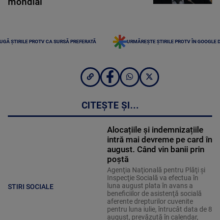
mondial
UGĂ ȘTIRILE PROTV CA SURSĂ PREFERATĂ
URMĂREȘTE ȘTIRILE PROTV ÎN GOOGLE 
CITEȘTE ȘI...
Alocațiile și indemnizațiile
intră mai devreme pe card în
august. Când vin banii prin
poștă
Agenţia Naţională pentru Plăţi şi
Inspecţie Socială va efectua în
luna august plata în avans a
STIRI SOCIALE
beneficiilor de asistenţă socială
aferente drepturilor cuvenite
pentru luna iulie, întrucât data de 8
august, prevăzută în calendar,