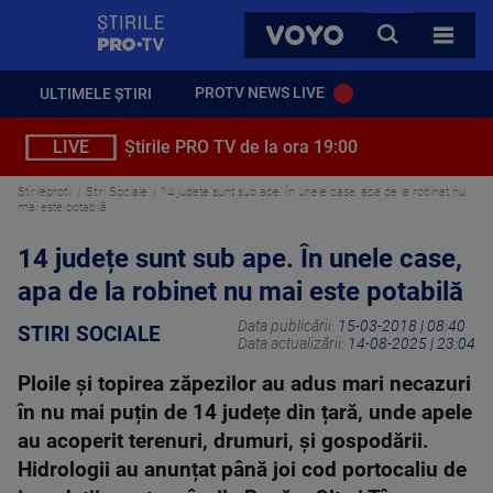
StirilePROTV
CAUTA
VOYO
TOATE 
PROTV NEWS LIVE
ULTIMELE ȘTIRI
LIVE
Știrile PRO TV de la ora 19:00
Stirileprotv
Stiri Sociale
14 județe sunt sub ape. În unele case, apa de la robinet nu
mai este potabilă
14 județe sunt sub ape. În unele case,
apa de la robinet nu mai este potabilă
Data publicării:
15-03-2018 | 08:40
STIRI SOCIALE
Data actualizării:
14-08-2025 | 23:04
Ploile și topirea zăpezilor au adus mari necazuri
în nu mai puțin de 14 județe din țară, unde apele
au acoperit terenuri, drumuri, și gospodării.
Hidrologii au anunțat până joi cod portocaliu de