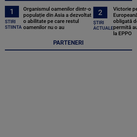
Organismul oamenilor dintr-o
Victorie p
1
2
populație din Asia a dezvoltat
Europeană
o abilitate pe care restul
obligată d
STIRI
ȘTIRI
oamenilor nu o au
permită au
STIINTA
ACTUALE
la EPPO
PARTENERI