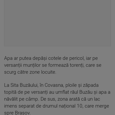
Apa ar putea depăși cotele de pericol, iar pe
versanții munților se formează torenți, care se
scurg către zone locuite.
La Sita Buzăului, în Covasna, ploile și zăpada
topită de pe versanți au umflat răul Buzău și apa a
năvălit pe câmp. De sus, zona arată că un lac
imens separat de drumul național 10, care merge
spre Brașov.