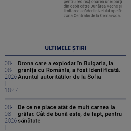
pentru redirecționarea unei părți
din debit către Dunărea Veche și
limitarea scăderii nivelului apei în
zona Centralei de la Cernavodă.
ULTIMELE ȘTIRI
08-
Drona care a explodat în Bulgaria, la
08-
granița cu România, a fost identificată.
2026
Anunțul autorităților de la Sofia
|
18:47
08-
De ce ne place atât de mult carnea la
08-
grătar. Cât de bună este, de fapt, pentru
2026
sănătate
|