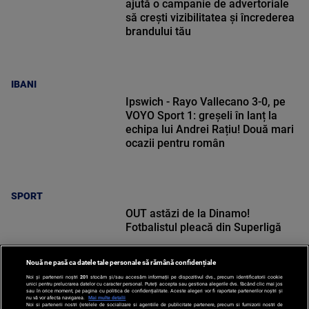
ajută o campanie de advertoriale
să crești vizibilitatea și încrederea
brandului tău
IBANI
Ipswich - Rayo Vallecano 3-0, pe
VOYO Sport 1: greșeli în lanț la
echipa lui Andrei Rațiu! Două mari
ocazii pentru român
SPORT
OUT astăzi de la Dinamo!
Fotbalistul pleacă din Superligă
Nouă ne pasă ca datele tale personale să rămână confidențiale
Noi și partenerii noștri
201
stocăm și/sau accesăm informații pe dispozitivul dvs., precum identificatorii cookie
unici pentru prelucrarea datelor cu caracter personal. Puteți accepta sau gestiona alegerile dvs. făcând clic mai jos
sau în orice moment, pe pagina cu politica de confidențialitate. Aceste alegeri vor fi raportate partenerilor noștri și
nu vă vor afecta navigarea.
Mai multe detalii
Noi si partenerii nostri (retelele de socializare si agentiile de publicitate partenere, precum si furnizorii nostri de
SPORT