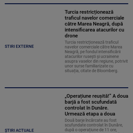
Turcia restricționează
traficul navelor comerciale
către Marea Neagră, după
intensificarea atacurilor cu
drone
Turcia restricționează traficul
STIRI EXTERNE
navelor comerciale către Marea
Neagră, pe fondul intensificării
atacurilor rusești și ucrainene
asupra vaselor din regiune, potrivit
unor surse familiarizate cu
situația, citate de Bloomberg.
„Operațiune reușită!” A doua
barjă a fost scufundată
controlat în Dunăre.
Urmează etapa a doua
Două barje încărcate au fost
scufundate controlat în Dunăre,
după o operațiune de 11 ore,
ȘTIRI ACTUALE