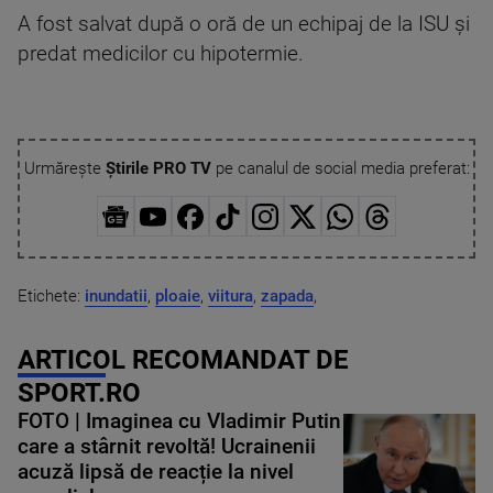
A fost salvat după o oră de un echipaj de la ISU și
predat medicilor cu hipotermie.
Urmărește
Știrile PRO TV
pe canalul de social media preferat:
Etichete:
inundatii
,
ploaie
,
viitura
,
zapada
,
ARTICOL RECOMANDAT DE
SPORT.RO
FOTO | Imaginea cu Vladimir Putin
care a stârnit revoltă! Ucrainenii
acuză lipsă de reacție la nivel