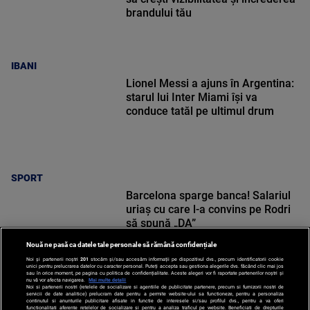
brandului tău
IBANI
Lionel Messi a ajuns în Argentina:
starul lui Inter Miami își va
conduce tatăl pe ultimul drum
SPORT
Barcelona sparge banca! Salariul
uriaș cu care l-a convins pe Rodri
să spună „DA”
Nouă ne pasă ca datele tale personale să rămână confidențiale
Noi și partenerii noștri
201
stocăm și/sau accesăm informații pe dispozitivul dvs., precum identificatorii cookie
unici pentru prelucrarea datelor cu caracter personal. Puteți accepta sau gestiona alegerile dvs. făcând clic mai jos
sau în orice moment, pe pagina cu politica de confidențialitate. Aceste alegeri vor fi raportate partenerilor noștri și
nu vă vor afecta navigarea.
Mai multe detalii
Noi si partenerii nostri (retelele de socializare si agentiile de publicitate partenere, precum si furnizorii nostri de
SPORT
servicii de date analitice) prelucram date pentru a permite website-ului sa functioneze, pentru a personaliza
continutul si anunturile publicitare afisate in functie de interesele si/sau profilul dvs., pentru a va oferi
functionalitati aferente retelelor de socializare si pentru a analiza traficul pe website. Beneficiati de drepturile