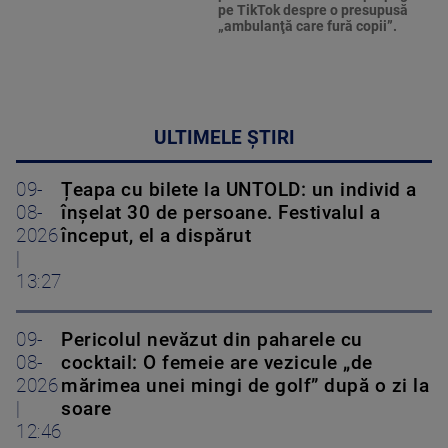
pe TikTok despre o presupusă
„ambulanţă care fură copii”.
ULTIMELE ȘTIRI
09-
Țeapa cu bilete la UNTOLD: un individ a
08-
înșelat 30 de persoane. Festivalul a
2026
început, el a dispărut
|
13:27
09-
Pericolul nevăzut din paharele cu
08-
cocktail: O femeie are vezicule „de
2026
mărimea unei mingi de golf” după o zi la
|
soare
12:46