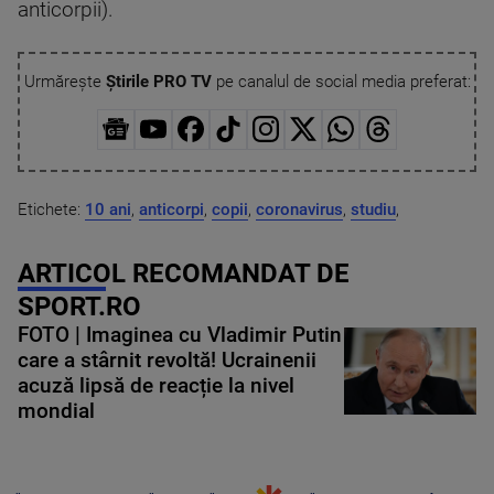
anticorpii).
Urmărește
Știrile PRO TV
pe canalul de social media preferat:
Etichete:
10 ani
,
anticorpi
,
copii
,
coronavirus
,
studiu
,
ARTICOL RECOMANDAT DE
SPORT.RO
FOTO | Imaginea cu Vladimir Putin
care a stârnit revoltă! Ucrainenii
acuză lipsă de reacție la nivel
mondial