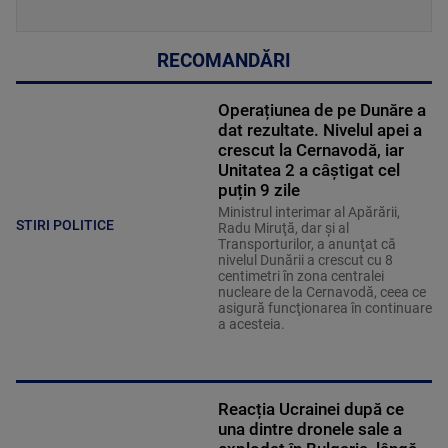
RECOMANDĂRI
Operațiunea de pe Dunăre a
dat rezultate. Nivelul apei a
crescut la Cernavodă, iar
Unitatea 2 a câștigat cel
puțin 9 zile
Ministrul interimar al Apărării,
STIRI POLITICE
Radu Miruţă, dar şi al
Transporturilor, a anunţat că
nivelul Dunării a crescut cu 8
centimetri în zona centralei
nucleare de la Cernavodă, ceea ce
asigură funcţionarea în continuare
a acesteia.
Reacția Ucrainei după ce
una dintre dronele sale a