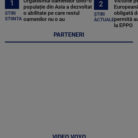
Organismul oamenilor dintr-o
Victorie p
1
2
populație din Asia a dezvoltat
Europeană
o abilitate pe care restul
obligată d
STIRI
ȘTIRI
oamenilor nu o au
permită au
STIINTA
ACTUALE
la EPPO
PARTENERI
VIDEO VOYO