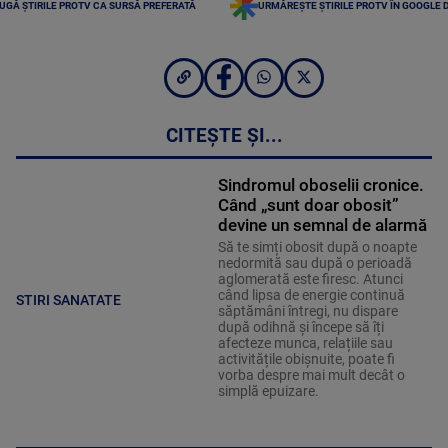
UGĂ ȘTIRILE PROTV CA SURSĂ PREFERATĂ
URMĂREȘTE ȘTIRILE PROTV ÎN GOOGLE 
CITEȘTE ȘI...
Sindromul oboselii cronice.
Când „sunt doar obosit”
devine un semnal de alarmă
Să te simți obosit după o noapte
nedormită sau după o perioadă
aglomerată este firesc. Atunci
când lipsa de energie continuă
STIRI SANATATE
săptămâni întregi, nu dispare
după odihnă și începe să îți
afecteze munca, relațiile sau
activitățile obișnuite, poate fi
vorba despre mai mult decât o
simplă epuizare.