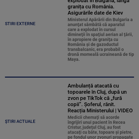
explodat în Bulgaria, lângă
granița cu România.
Asigurările date de Kiev
Ministerul Apărării din Bulgaria a
STIRI EXTERNE
anunţat sâmbătă că aparatul
care a explodat în cursul
dimineţii în spaţiul aerian al ţării,
în apropiere de graniţa cu
România şi de gazoductul
transbalcanic, era probabil o
dronă momeală ucraineană de tip
Maya.
Ambulanță atacată cu
topoarele în Cluj, după un
zvon pe TikTok că „fură
copii”. Șoferul, rănit.
Reacția Ministerului | VIDEO
Medicii chemaţi să acorde
ȘTIRI ACTUALE
îngrijiri unui pacient în Recea
Cristur, judeţul Cluj, au fost
atacaţi cu bâte, topoare şi pietre,
pe fondul unor zvonuri propagate