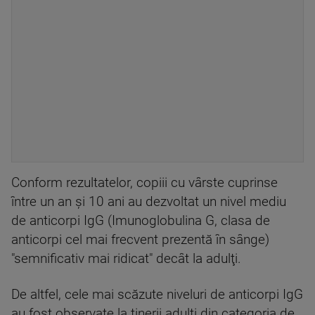
Conform rezultatelor, copiii cu vârste cuprinse
între un an şi 10 ani au dezvoltat un nivel mediu
de anticorpi IgG (Imunoglobulina G, clasa de
anticorpi cel mai frecvent prezentă în sânge)
"semnificativ mai ridicat" decât la adulţi.
De altfel, cele mai scăzute niveluri de anticorpi IgG
au fost observate la tinerii adulţi din categoria de