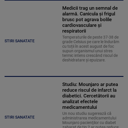
Medicii trag un semnal de
alarmă. Canicula și frigul
brusc pot agrava bolile
cardiovasculare și
respiratorii
Temperaturile de peste 37-38 de
STIRI SANATATE
grade Celsius pe care le îndurăm
cu toții în acest august de foc
supun organismul unui stres
termic intens crescând riscul de
deshidratare și epuizare.
Studiu: Mounjaro ar putea
reduce riscul de infarct la
diabetici. Cercetătorii au
analizat efectele
medicamentului
Un nou studiu sugerează că
STIRI SANATATE
administrarea medicamentului
Mounjaro pacienţilor cu diabet
zaharat de tip 2 ar putea reduce