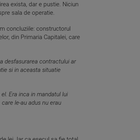
irea exista, dar e pustie. Niciun
spre sala de operatie.
m concluziile: constructorul
lor, din Primaria Capitalei, care
ca desfasurarea contractului ar
e si in aceasta situatie
el. Era inca in mandatul lui
 care le-au adus nu erau
 lei. Iar ca esecul sa fie total,