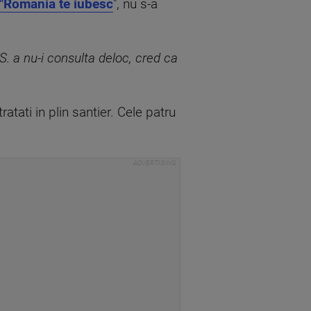
a "Romania te iubesc
", nu s-a
VS. a nu-i consulta deloc, cred ca
atati in plin santier. Cele patru