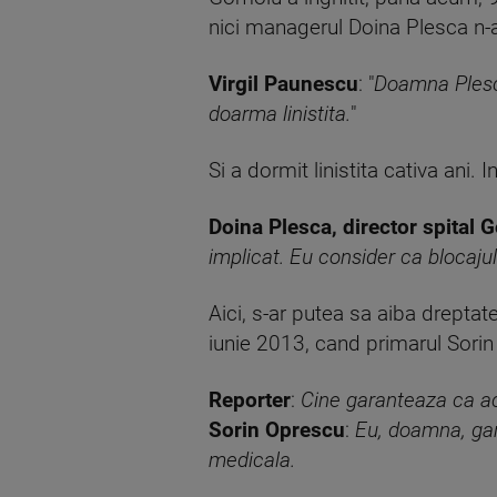
nici managerul Doina Plesca n-a
Virgil Paunescu
: "
Doamna Plesca
doarma linistita.
"
Si a dormit linistita cativa ani. 
Doina Plesca, director spital 
implicat. Eu consider ca blocaju
Aici, s-ar putea sa aiba dreptat
iunie 2013, cand primarul Sori
Reporter
:
Cine garanteaza ca aces
Sorin Oprescu
:
Eu, doamna, gar
medicala.