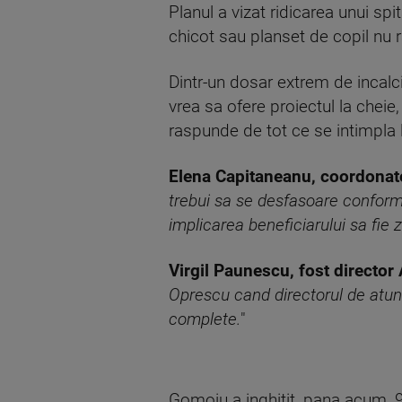
Planul a vizat ridicarea unui spi
chicot sau planset de copil nu 
Dintr-un dosar extrem de incalci
vrea sa ofere proiectul la cheie,
raspunde de tot ce se intimpla l
Elena Capitaneanu, coordona
trebui sa se desfasoare conform
implicarea beneficiarului sa fie z
Virgil Paunescu, fost directo
Oprescu cand directorul de atun
complete.
"
Gomoiu a inghitit, pana acum, 90