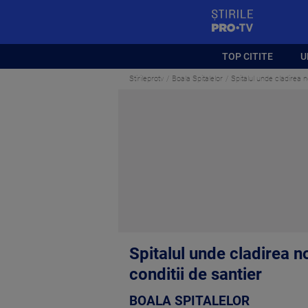
StirilePROTV
TOP CITITE
U
Stirileprotv
Boala Spitalelor
Spitalul unde cladirea no
Spitalul unde cladirea nou
conditii de santier
BOALA SPITALELOR