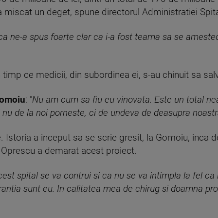
 miscat un deget, spune directorul Administratiei Spita
 ne-a spus foarte clar ca i-a fost teama sa se amestec
In timp ce medicii, din subordinea ei, s-au chinuit sa sal
Gomoiu
: "
Nu am cum sa fiu eu vinovata. Este un total n
l nu de la noi porneste, ci de undeva de deasupra noastr
e. Istoria a inceput sa se scrie gresit, la Gomoiu, inca
n Oprescu a demarat acest proiect.
t spital se va contrui si ca nu se va intimpla la fel ca l
antia sunt eu. In calitatea mea de chirug si doamna prof