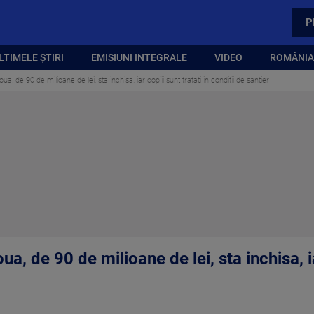
P
LTIMELE ȘTIRI
EMISIUNI INTEGRALE
VIDEO
ROMÂNIA,
ua, de 90 de milioane de lei, sta inchisa, iar copiii sunt tratati in conditii de santier
a, de 90 de milioane de lei, sta inchisa, ia