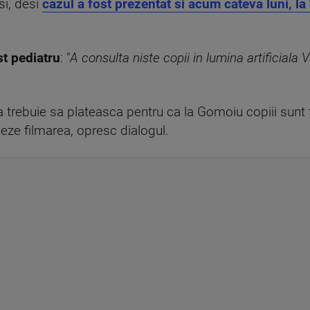
si, desi
cazul a fost prezentat si acum cateva luni, l
st pediatru
: "
A consulta niste copii in lumina artificiala 
 trebuie sa plateasca pentru ca la Gomoiu copiii sunt tr
eze filmarea, opresc dialogul.