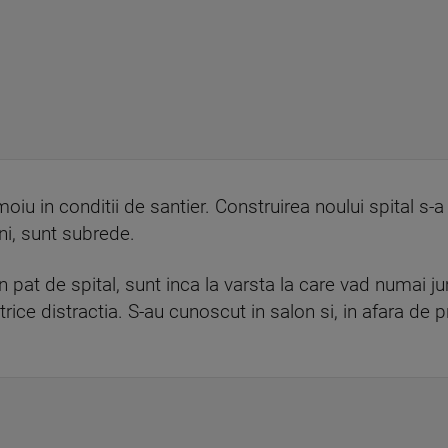
moiu in conditii de santier. Construirea noului spital s-a b
ni, sunt subrede.
n pat de spital, sunt inca la varsta la care vad numai j
rice distractia. S-au cunoscut in salon si, in afara de pr