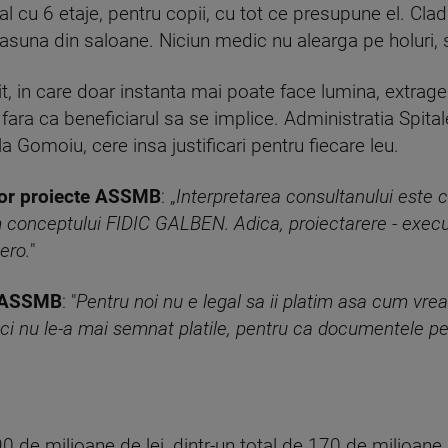
tal cu 6 etaje, pentru copii, cu tot ce presupune el. Clad
rasuna din saloane. Niciun medic nu alearga pe holuri, 
t, in care doar instanta mai poate face lumina, extrage
 fara ca beneficiarul sa se implice. Administratia Spitale
a Gomoiu, cere insa justificari pentru fiecare leu.
tor proiecte ASSMB
: „
Interpretarea consultanului este 
 conceptului FIDIC GALBEN. Adica, proiectarere - executi
ero.
"
r ASSMB
: "
Pentru noi nu e legal sa ii platim asa cum vrea 
ci nu le-a mai semnat platile, pentru ca documentele pe
 de milioane de lei, dintr-un total de 170 de milioane de