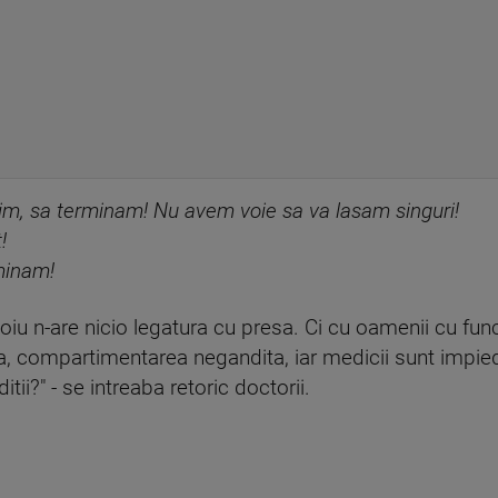
im, sa terminam! Nu avem voie sa va lasam singuri!
!
minam!
 n-are nicio legatura cu presa. Ci cu oamenii cu funct
ina, compartimentarea negandita, iar medicii sunt impied
itii?" - se intreaba retoric doctorii.