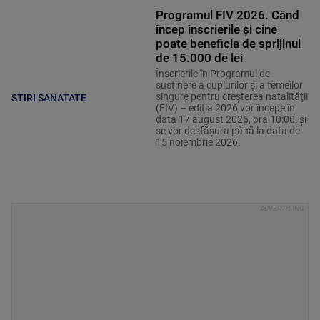
Programul FIV 2026. Când
încep înscrierile și cine
poate beneficia de sprijinul
de 15.000 de lei
Înscrierile în Programul de
susţinere a cuplurilor şi a femeilor
singure pentru creşterea natalităţii
STIRI SANATATE
(FIV) – ediţia 2026 vor începe în
data 17 august 2026, ora 10:00, şi
se vor desfăşura până la data de
15 noiembrie 2026.