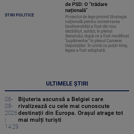
de PSD: O "trădare
națională"
STIRI POLITICE
Proiectul de lege privind Strategia
naţională pentru conservarea
biodiversităţii a fost din nou
dezbătut, astăzi, în plenul
Senatului, după ce a fost modificat
"suplimentar" în plenul Camerei
Deputaţilor. În urmă cu puțin timp,
legea a fost adoptată.
ULTIMELE ȘTIRI
06-
Bijuteria ascunsă a Belgiei care
08-
rivalizează cu cele mai cunoscute
2026
destinații din Europa. Orașul atrage tot
|
mai mulți turiști
14:29