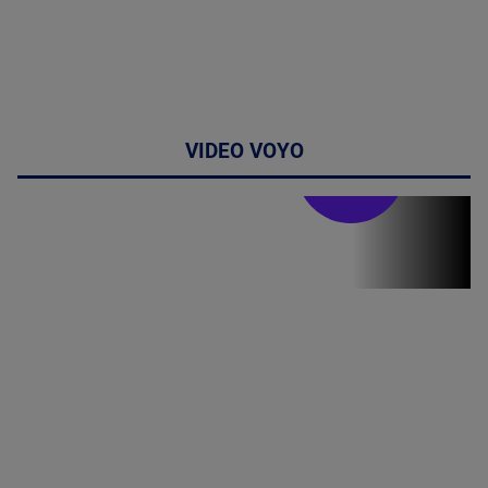
VIDEO VOYO
Doctor de
bine
Doctor de
Grijă | Ediția
16 |