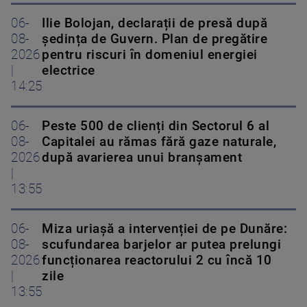
06-
Ilie Bolojan, declarații de presă după
08-
ședința de Guvern. Plan de pregătire
2026
pentru riscuri în domeniul energiei
|
electrice
14:25
06-
Peste 500 de clienți din Sectorul 6 al
08-
Capitalei au rămas fără gaze naturale,
2026
după avarierea unui branșament
|
13:55
06-
Miza uriașă a intervenției de pe Dunăre:
08-
scufundarea barjelor ar putea prelungi
2026
funcționarea reactorului 2 cu încă 10
|
zile
13:55