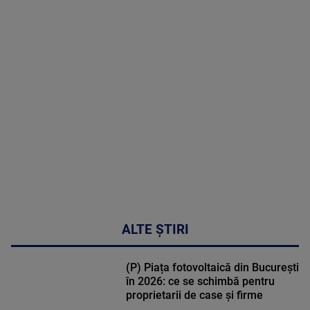
Telemedicina
in
cardiologie
MAI
MULTE
DETALII
34:04
ALTE ȘTIRI
(P) Piața fotovoltaică din București
în 2026: ce se schimbă pentru
proprietarii de case și firme