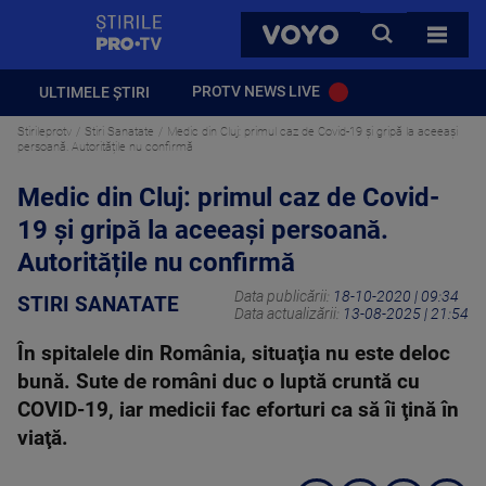
StirilePROTV
CAUTA
VOYO
TOATE 
PROTV NEWS LIVE
ULTIMELE ȘTIRI
Stirileprotv
Stiri Sanatate
Medic din Cluj: primul caz de Covid-19 și gripă la aceeaşi
persoană. Autoritățile nu confirmă
Medic din Cluj: primul caz de Covid-
19 și gripă la aceeaşi persoană.
Autoritățile nu confirmă
Data publicării:
18-10-2020 | 09:34
STIRI SANATATE
Data actualizării:
13-08-2025 | 21:54
În spitalele din România, situaţia nu este deloc
bună. Sute de români duc o luptă cruntă cu
COVID-19, iar medicii fac eforturi ca să îi ţină în
viaţă.