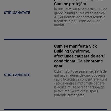
Cum ne protejăm
În București au fost marți 35-36 de
STIRI SANATATE
grade la umbră - resimțite însă ca
41, iar indicele de confort termic a
trecut de pragul critic de 80 de
unități.
Cum se manifestă Sick
Building Syndrome,
afecțiunea cauzată de aerul
condiționat. Ce simptome
apar
Ochi iritaţi, tuse seacă, senzaţie de
STIRI SANATATE
gât uscat, dureri de cap, oboseală
sau dificultăţi de concentrare, sunt
câteva dintre simptomele pe care
le acuză multe persoane după ce
petrec mai multe ore în spaţii
puternic climatizate.