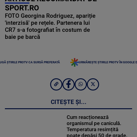
SPORT.RO
FOTO Georgina Rodriguez, apariție
'interzisă' pe rețele. Partenera lui
CR7 s-a fotografiat în costum de
baie pe barcă
UGĂ ȘTIRILE PROTV CA SURSĂ PREFERATĂ
URMĂREȘTE ȘTIRILE PROTV ÎN GOOGLE 
CITEȘTE ȘI...
Cum reacționează
organismul pe caniculă.
Temperatura resimțită
poate depăși 50 de grade.