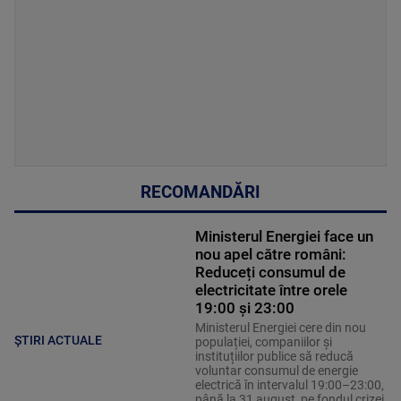
RECOMANDĂRI
Ministerul Energiei face un
nou apel către români:
Reduceți consumul de
electricitate între orele
19:00 și 23:00
Ministerul Energiei cere din nou
ȘTIRI ACTUALE
populației, companiilor și
instituțiilor publice să reducă
voluntar consumul de energie
electrică în intervalul 19:00–23:00,
până la 31 august, pe fondul crizei