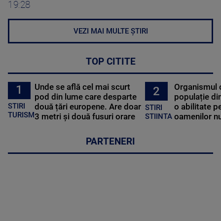
19:28
VEZI MAI MULTE ȘTIRI
TOP CITITE
Unde se află cel mai scurt
Organismul 
1
2
pod din lume care desparte
populație di
STIRI
două țări europene. Are doar
o abilitate p
STIRI
TURISM
3 metri și două fusuri orare
oamenilor nu
STIINTA
PARTENERI