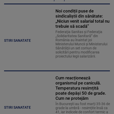
Noi condiții puse de
sindicaliștii din sănătate:
„Niciun venit salarial total nu
trebuie să scadă”
Federaţia Sanitas şi Federaţia
„Solidaritatea Sanitară” din
România au înaintat joi
STIRI SANATATE
Ministerului Muncii şi Ministerului
Sănătăţii un set comun de
solicitări pentru modificarea
proiectului legii salarizării.
Cum reacționează
organismul pe caniculă.
Temperatura resimțită
poate depăși 50 de grade.
Cum ne protejăm
În București au fost marți 35-36 de
STIRI SANATATE
grade la umbră - resimțite însă ca
41, iar indicele de confort termic a