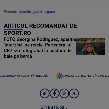
Etichete:
donatie
,
galati
,
organe
,
ARTICOL RECOMANDAT DE
SPORT.RO
FOTO Georgina Rodriguez, apariție
'interzisă' pe rețele. Partenera lui
CR7 s-a fotografiat în costum de
baie pe barcă
UGĂ ȘTIRILE PROTV CA SURSĂ PREFERATĂ
URMĂREȘTE ȘTIRILE PROTV ÎN GOOGLE 
CITEȘTE ȘI...