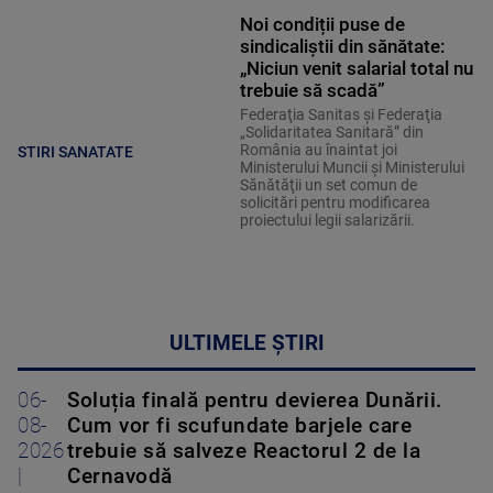
Noi condiții puse de
sindicaliștii din sănătate:
„Niciun venit salarial total nu
trebuie să scadă”
Federaţia Sanitas şi Federaţia
„Solidaritatea Sanitară” din
România au înaintat joi
STIRI SANATATE
Ministerului Muncii şi Ministerului
Sănătăţii un set comun de
solicitări pentru modificarea
proiectului legii salarizării.
ULTIMELE ȘTIRI
06-
Soluția finală pentru devierea Dunării.
08-
Cum vor fi scufundate barjele care
2026
trebuie să salveze Reactorul 2 de la
|
Cernavodă