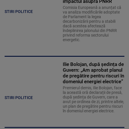
impactul asupra PNRR
Comisia Europeană a anunțat că
STIRI POLITICE
va analiza modificările adoptate
de Parlament la legea
decarbonizării pentru a stabili
dacă acestea afectează
îndeplinirea jalonului din PNRR
privind reforma sectorului
energetic.
Ilie Bolojan, după ședința de
Guvern: „Am aprobat planul
de pregătire pentru riscuri în
domeniul energiei electrice”
Premierul demis, Ilie Bolojan, face
la această oră declarații de presă,
după ședința de Guvern, care a
STIRI POLITICE
avut pe ordinea de zi, printre altele,
un plan de pregătire pentru riscuri
în domeniul energiei electrice.