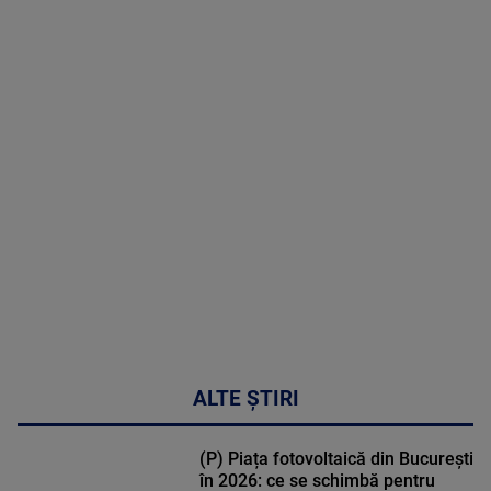
06 August
2026
MAI
MULTE
DETALII
53:57
ALTE ȘTIRI
(P) Piața fotovoltaică din București
în 2026: ce se schimbă pentru