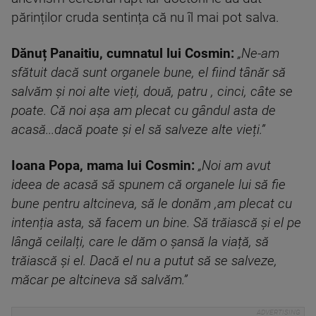
părinților cruda sentința că nu îl mai pot salva.
Dănuț Panaitiu, cumnatul lui Cosmin:
„Ne-am
sfătuit dacă sunt organele bune, el fiind tânăr să
salvăm și noi alte vieți, două, patru , cinci, câte se
poate. Că noi așa am plecat cu gândul asta de
acasă...dacă poate și el să salveze alte vieți.”
Ioana Popa, mama lui Cosmin:
„Noi am avut
ideea de acasă să spunem că organele lui să fie
bune pentru altcineva, să le donăm ,am plecat cu
intenția asta, să facem un bine. Să trăiască și el pe
lângă ceilalți, care le dăm o șansă la viață, să
trăiască și el. Dacă el nu a putut să se salveze,
măcar pe altcineva să salvăm.”