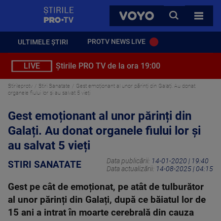
StirilePROTV
CAUTA
VOYO
TOATE 
PROTV NEWS LIVE
ULTIMELE ȘTIRI
LIVE
Știrile PRO TV de la ora 19:00
Stirileprotv
Stiri Sanatate
Gest emoționant al unor părinți din Galați. Au donat
organele fiului lor și au salvat 5 vieți
Gest emoționant al unor părinți din
Galați. Au donat organele fiului lor și
au salvat 5 vieți
Data publicării:
14-01-2020 | 19:40
STIRI SANATATE
Data actualizării:
14-08-2025 | 04:15
Gest pe cât de emoționat, pe atât de tulburător
al unor părinți din Galați, după ce băiatul lor de
15 ani a intrat în moarte cerebrală din cauza