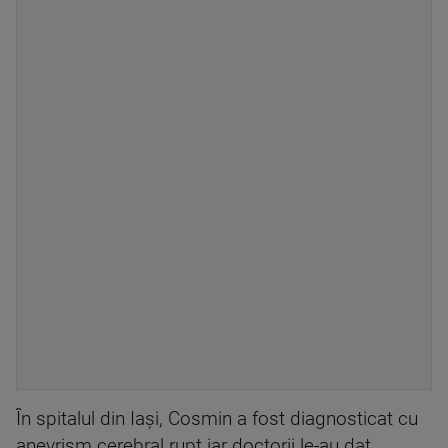
În spitalul din Iași, Cosmin a fost diagnosticat cu
anevrism cerebral rupt iar doctorii le-au dat