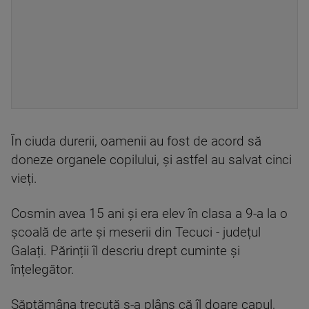
În ciuda durerii, oamenii au fost de acord să
doneze organele copilului, și astfel au salvat cinci
vieți.
Cosmin avea 15 ani și era elev în clasa a 9-a la o
școală de arte și meserii din Tecuci - județul
Galați. Părinții îl descriu drept cuminte și
înțelegător.
Săptămâna trecută s-a plâns că îl doare capul,