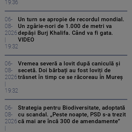
19:36
06-
Un turn se apropie de recordul mondial.
08-
Un zgârie-nori de 1.000 de metri va
2026
depăși Burj Khalifa. Când va fi gata.
|
VIDEO
19:32
06-
Vremea severă a lovit după caniculă și
08-
secetă. Doi bărbați au fost loviți de
2026
trăsnet în timp ce se răcoreau în Mureș
|
19:32
06-
Strategia pentru Biodiversitate, adoptată
08-
cu scandal. „Peste noapte, PSD s-a trezit
2026
că mai are încă 300 de amendamente”
|