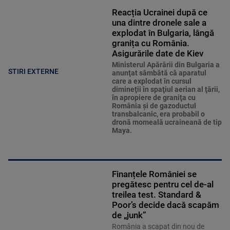
Reacția Ucrainei după ce
una dintre dronele sale a
explodat în Bulgaria, lângă
granița cu România.
Asigurările date de Kiev
Ministerul Apărării din Bulgaria a
STIRI EXTERNE
anunţat sâmbătă că aparatul
care a explodat în cursul
dimineţii în spaţiul aerian al ţării,
în apropiere de graniţa cu
România şi de gazoductul
transbalcanic, era probabil o
dronă momeală ucraineană de tip
Maya.
Finanțele României se
pregătesc pentru cel de-al
treilea test. Standard &
Poor’s decide dacă scapăm
de „junk”
România a scapat din nou de