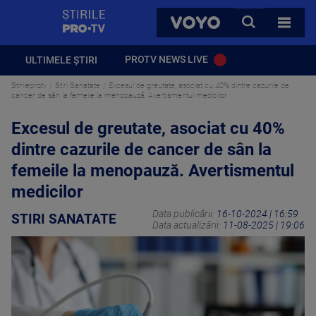
StirilePROTV
CAUTA
VOYO
TOATE 
PROTV NEWS LIVE
ULTIMELE ȘTIRI
Stirileprotv
Stiri Sanatate
Excesul de greutate, asociat cu 40% dintre cazurile de
cancer de sân la femeile la menopauză. Avertismentul medicilor
Excesul de greutate, asociat cu 40%
dintre cazurile de cancer de sân la
femeile la menopauză. Avertismentul
medicilor
Data publicării:
16-10-2024 | 16:59
STIRI SANATATE
Data actualizării:
11-08-2025 | 19:06