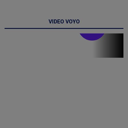
VIDEO VOYO
Stirile PRO TV
Stirile PRO
TV # 19.00 -
8 August
2026
MAI