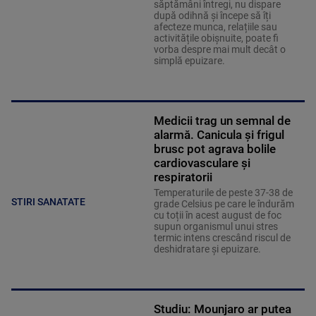
săptămâni întregi, nu dispare
după odihnă și începe să îți
afecteze munca, relațiile sau
activitățile obișnuite, poate fi
vorba despre mai mult decât o
simplă epuizare.
Medicii trag un semnal de
alarmă. Canicula și frigul
brusc pot agrava bolile
cardiovasculare și
respiratorii
Temperaturile de peste 37-38 de
STIRI SANATATE
grade Celsius pe care le îndurăm
cu toții în acest august de foc
supun organismul unui stres
termic intens crescând riscul de
deshidratare și epuizare.
Studiu: Mounjaro ar putea