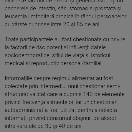
evalueze factorii de mediu şi genetici asociaţi cu
cancerele de intestin, sân, stomac şi prostată şi
leucemia limfocitară cronică în rândul persoanelor
cu vârste cuprinse între 20 şi 85 de ani.
Toate participantele au fost chestionate cu privire
la factorii de risc potenţial influenţi: datele
sociodemografice, stilul de viaţă şi istoricul
medical şi reproductiv personal/familial.
Informaţiile despre regimul alimentar au fost
colectate prin intermediul unui chestionar semi-
structurat validat care a cuprins 140 de elemente
privind frecvenţa alimentelor, iar un chestionar
autoadministrat a fost utilizat pentru a colecta
informaţii privind consumul obişnuit de alcool
între vârstele de 30 şi 40 de ani.