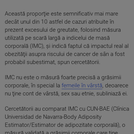
Această proporţie este semnificativ mai mare
decât unul din 10 astfel de cazuri atribuite în
prezent excesului de greutate, folosind măsura
utilizată pe scară largă a indicelui de masă
corporală (IMC), şi indică faptul că impactul real al
obezităţii asupra riscului de cancer de sân a fost
probabil subestimat, spun cercetătorii.
IMC nu este o măsură foarte precisă a grăsimii
corporale, în special la
femeile în vârstă
, deoarece
nu ţine cont de vârstă, sex sau etnie, subliniază ei.
Cercetătorii au comparat IMC cu CUN-BAE (Clínica
Universidad de Navarra-Body Adiposity
Estimator/Estimator de adipozitate corporală), o
măsură validată a grăsimii corporale care ţine