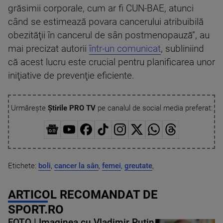
grăsimii corporale, cum ar fi CUN-BAE, atunci
când se estimează povara cancerului atribuibilă
obezităţii în cancerul de sân postmenopauză”, au
mai precizat autorii
într-un comunicat
, subliniind
că acest lucru este crucial pentru planificarea unor
iniţiative de prevenţie eficiente.
Urmărește
Știrile PRO TV
pe canalul de social media preferat:
Etichete:
boli
,
cancer la sân
,
femei
,
greutate
,
ARTICOL RECOMANDAT DE
SPORT.RO
FOTO | Imaginea cu Vladimir Putin