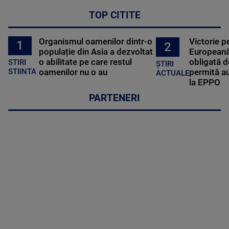
TOP CITITE
Organismul oamenilor dintr-o
Victorie p
1
2
populație din Asia a dezvoltat
Europeană
o abilitate pe care restul
obligată d
STIRI
ȘTIRI
oamenilor nu o au
permită au
STIINTA
ACTUALE
la EPPO
PARTENERI