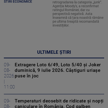
STIRI ECONOMICE
retrogradarea la categoria „junk”.
Agenția Moody's, a reconfirmat
ratingul României, dar cu
perspectivă negativă. Asta
înseamnă că țara noastră rămâne
pe ultima treaptă recomandată
investițiilor.
ULTIMELE ȘTIRI
09-
Extragere Loto 6/49, Loto 5/40 și Joker
08-
duminică, 9 iulie 2026. Câștiguri uriașe
2026
puse în joc
|
11:00
09-
Temperaturi deosebit de ridicate și nopți
08-
caniculare în România. Cod galben