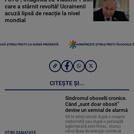
care a stârnit revoltă! Ucrainenii
acuză lipsă de reacție la nivel
mondial
UGĂ ȘTIRILE PROTV CA SURSĂ PREFERATĂ
URMĂREȘTE ȘTIRILE PROTV ÎN GOOGLE 
CITEȘTE ȘI...
Sindromul oboselii cronice.
Când „sunt doar obosit”
devine un semnal de alarmă
Să te simți obosit după o noapte
nedormită sau după o perioadă
aglomerată este firesc. Atunci
când lipsa de energie continuă
STIRI SANATATE