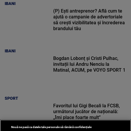
IBANI
(P) Ești antreprenor? Află cum te
ajută o campanie de advertoriale
să crești vizibilitatea și încrederea
brandului tău
IBANI
Bogdan Lobonț și Cristi Pulhac,
invitații lui Andru Nenciu la
Matinal, ACUM, pe VOYO SPORT 1
SPORT
Favoritul lui Gigi Becali la FCSB,
următorul jucător de națională:
„Îmi place foarte mult”
Nouă ne pasă ca datele tale personale să rămână confidențiale