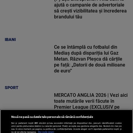
ajută o campanie de advertoriale
să crești vizibilitatea și încrederea
brandului tău
IBANI
Ce se întâmplă cu fotbalul din
Mediaș după dispariția lui Gaz
Metan. Răzvan Pleșca dă cărțile
pe față: „Datorii de două milioane
de euro”
SPORT
MERCATO ANGLIA 2026 | Vezi aici
toate mutările verii făcute în
Premier League (EXCLUSIV pe
VOYO)
Nouă ne pasă ca datele tale personale să rămână confidențiale
Noi și partenerii noștri
201
stocăm și/sau accesăm informații pe dispozitivul dvs., precum identificatorii cookie
unici pentru prelucrarea datelor cu caracter personal. Puteți accepta sau gestiona alegerile dvs. făcând clic mai jos
sau în orice moment, pe pagina cu politica de confidențialitate. Aceste alegeri vor fi raportate partenerilor noștri și
nu vă vor afecta navigarea.
Mai multe detalii