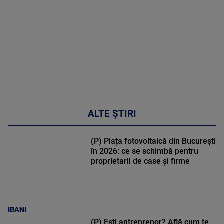
cardio-
metabolic
MAI
MULTE
DETALII
17:46
ALTE ȘTIRI
(P) Piața fotovoltaică din București
în 2026: ce se schimbă pentru
proprietarii de case și firme
IBANI
(P) Ești antreprenor? Află cum te