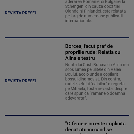
aderarea Romaniei si Bulgariei la
Schengen, din cauza opozitiei
Olandei si Finlandei, este relatata
REVISTA PRESEI
pe larg de numeroase publicatii
internationale.
Borcea, facut praf de
propriile rude: Relatia cu
Alina e teatru
Nunta lui Cristi Borcea cu Alina n-a
scos lumea pe ulitele din Valea
Boului, acolo unde a copilarit
bossul dinamovist. Din contra,
REVISTA PRESEI
rudele sefului “cainilor” o regreta
pe Mihaela, fosta nevasta, despre
care spun ca “ramane o doamna
adevarata”.
"O femeie nu este implinita
decat atunci cand se