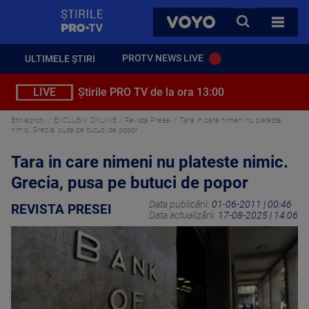
StirilePROTV
CAUTA
VOYO
TOATE 
PROTV NEWS LIVE
ULTIMELE ȘTIRI
LIVE
Știrile PRO TV de la ora 13:00
Stirileprotv
EXCLUSIV ONLINE
Revista Presei
Tara in care nimeni nu plateste
nimic. Grecia, pusa pe butuci de popor
Tara in care nimeni nu plateste nimic.
Grecia, pusa pe butuci de popor
Data publicării:
01-06-2011 | 00:46
REVISTA PRESEI
Data actualizării:
17-08-2025 | 14:06