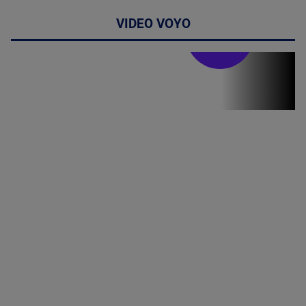
VIDEO VOYO
Doctor de
bine
(P) Terapia
hormonală în
menopauză
poate
corecta
sindromul