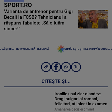
SPORT.RO
Variantă de antrenor pentru Gigi
Becali la FCSB? Tehnicianul a
răspuns fabulos: „Să o luăm
sincer!”
UGĂ ȘTIRILE PROTV CA SURSĂ PREFERATĂ
URMĂREȘTE ȘTIRILE PROTV ÎN GOOGLE 
CITEȘTE ȘI...
Ironiile unui ziar olandez:
Dragi bulgari si romani,
felicitari, ati picat la examen
Amanarea deciziei privind