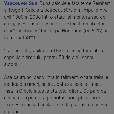
Vancouver Sun
: Dupa calculele facute de Reinhart
si Rogoff, Grecia a petrecut 50% din timpul dintre
anii 1800 si 2008 intr-o stare falimentara sau de
criza, acest lucru plasandu-i pe locul trei al celor
mai "paguboase" tari, dupa Honduras (cu 64%) si
Ecuador (58%).
"Falimentul grecilor din 1826 a inchis tara intr-o
capsula a timpului pentru 53 de ani“, scriau
autorii.
Asa ca atunci cand intra in faliment, o tara trebuie
sa dea din umeri, sa se zbata sa iasa la liman.
Insa in Grecia situatia sta total diferit. Se pare ca
cei care au pus tara pe butuci sunt platitorii de
taxe. Evaziunea fiscala a dus la prabusirea acestei
natiuni.