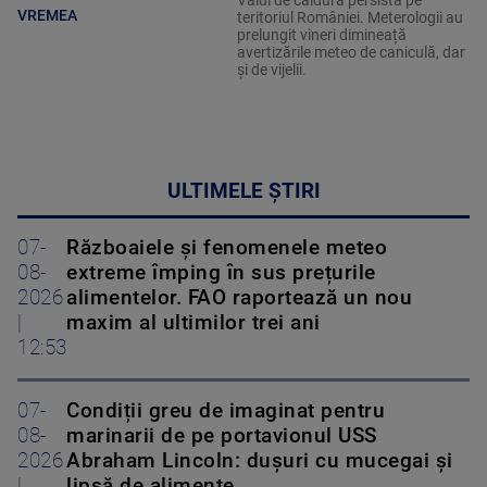
Valul de căldură persistă pe
VREMEA
teritoriul României. Meterologii au
prelungit vineri dimineață
avertizările meteo de caniculă, dar
și de vijelii.
ULTIMELE ȘTIRI
07-
Războaiele și fenomenele meteo
08-
extreme împing în sus prețurile
2026
alimentelor. FAO raportează un nou
|
maxim al ultimilor trei ani
12:53
07-
Condiții greu de imaginat pentru
08-
marinarii de pe portavionul USS
2026
Abraham Lincoln: dușuri cu mucegai și
|
lipsă de alimente