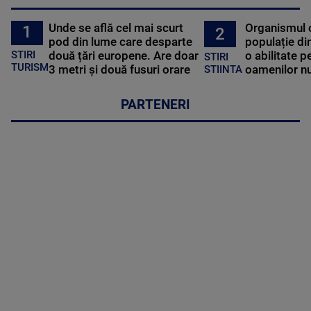
Unde se află cel mai scurt
Organismul 
1
2
pod din lume care desparte
populație di
STIRI
două țări europene. Are doar
o abilitate p
STIRI
TURISM
3 metri și două fusuri orare
oamenilor nu
STIINTA
PARTENERI