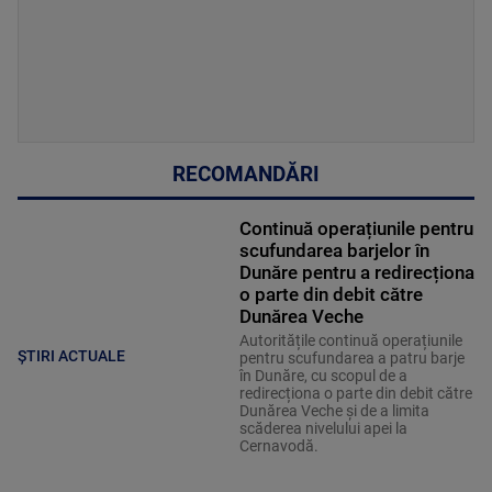
RECOMANDĂRI
Continuă operațiunile pentru
scufundarea barjelor în
Dunăre pentru a redirecționa
o parte din debit către
Dunărea Veche
Autoritățile continuă operațiunile
ȘTIRI ACTUALE
pentru scufundarea a patru barje
în Dunăre, cu scopul de a
redirecționa o parte din debit către
Dunărea Veche și de a limita
scăderea nivelului apei la
Cernavodă.