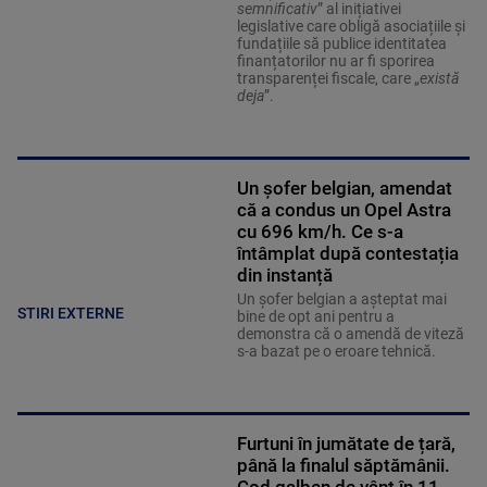
semnificativ
” al inițiativei
legislative care obligă asociațiile și
fundațiile să publice identitatea
finanțatorilor nu ar fi sporirea
transparenței fiscale, care „
există
deja
”.
Un șofer belgian, amendat
că a condus un Opel Astra
cu 696 km/h. Ce s-a
întâmplat după contestația
din instanță
Un șofer belgian a așteptat mai
STIRI EXTERNE
bine de opt ani pentru a
demonstra că o amendă de viteză
s-a bazat pe o eroare tehnică.
Furtuni în jumătate de țară,
până la finalul săptămânii.
Cod galben de vânt în 11