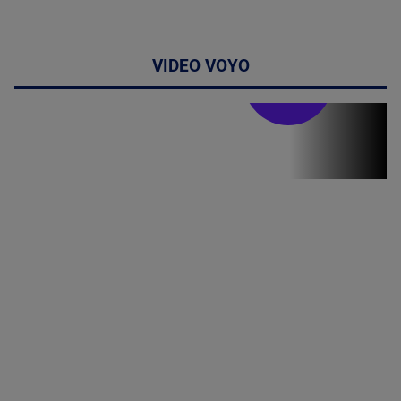
VIDEO VOYO
Stirile PRO TV
Stirile PRO
TV # 19.00 -
8 August
2026
MAI