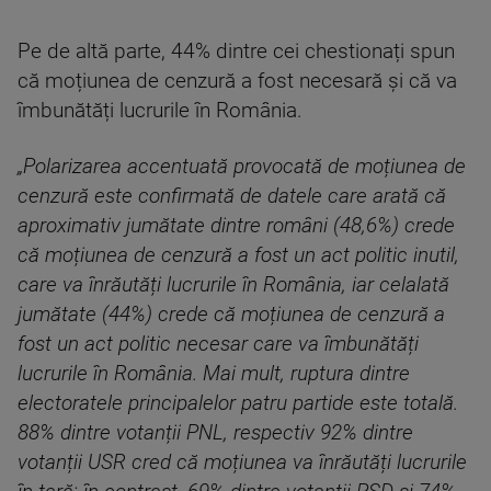
Pe de altă parte, 44% dintre cei chestionați spun
că moțiunea de cenzură a fost necesară și că va
îmbunătăți lucrurile în România.
„Polarizarea accentuată provocată de moțiunea de
cenzură este confirmată de datele care arată că
aproximativ jumătate dintre români (48,6%) crede
că moțiunea de cenzură a fost un act politic inutil,
care va înrăutăți lucrurile în România, iar celalată
jumătate (44%) crede că moțiunea de cenzură a
fost un act politic necesar care va îmbunătăți
lucrurile în România. Mai mult, ruptura dintre
electoratele principalelor patru partide este totală.
88% dintre votanții PNL, respectiv 92% dintre
votanții USR cred că moțiunea va înrăutăți lucrurile