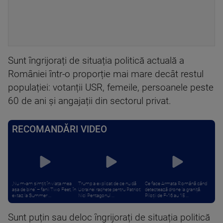
Sunt îngrijorați de situația politică actuală a
României într-o proporție mai mare decât restul
populației: votanții USR, femeile, persoanele peste
60 de ani și angajații din sectorul privat.
RECOMANDĂRI VIDEO
„Nu m-am simțit în viața mea
Trump a explicat de ce nu dă
Ce face Armata Română când
așa de bine” – fanii Two Feet, în
Ucrainei rachete pentru Patriot:
detectează drone la graniță.
extaz la Summer ...
Nici Pentagonul ...
Piloții de F-16 au 15 ...
Sunt puțin sau deloc îngrijorați de situația politică