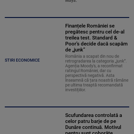
Maya.
Finanțele României se
pregătesc pentru cel de-al
treilea test. Standard &
Poor’s decide dacă scapăm
de „junk”
România a scapat din nou de
STIRI ECONOMICE
retrogradarea la categoria „junk”.
Agenția Moody's, a reconfirmat
ratingul României, dar cu
perspectivă negativă. Asta
înseamnă că țara noastră rămâne
pe ultima treaptă recomandată
investițiilor.
Scufundarea controlată a
celor patru barje de pe
Dunăre continuă. Motivul
pentru sunt coborâte