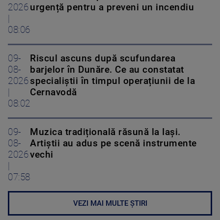
2026
urgență pentru a preveni un incendiu
|
08:06
09-
Riscul ascuns după scufundarea
08-
barjelor în Dunăre. Ce au constatat
2026
specialiștii în timpul operațiunii de la
|
Cernavodă
08:02
09-
Muzica tradițională răsună la Iași.
08-
Artiștii au adus pe scenă instrumente
2026
vechi
|
07:58
VEZI MAI MULTE ȘTIRI