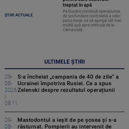
treptat în apă
Pe Dunăre continuă operațiunea
ȘTIRI ACTUALE
de scufundare controlată a celor
patru barje, ca să ajungă cât mai
multă apă spre centrala de la
Cernavodă.
ULTIMELE ȘTIRI
09-
S-a încheiat „campania de 40 de zile” a
08-
Ucrainei împotriva Rusiei. Ce a spus
2026
Zelenski despre rezultatul operațiunii
|
08:11
09-
Mastodontul a ieșit de pe șosea și s-a
08-
răsturnat. Pompierii au intervenit de