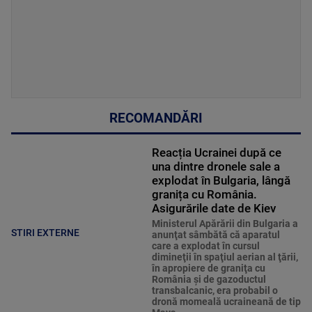
RECOMANDĂRI
Reacția Ucrainei după ce
una dintre dronele sale a
explodat în Bulgaria, lângă
granița cu România.
Asigurările date de Kiev
Ministerul Apărării din Bulgaria a
STIRI EXTERNE
anunţat sâmbătă că aparatul
care a explodat în cursul
dimineţii în spaţiul aerian al ţării,
în apropiere de graniţa cu
România şi de gazoductul
transbalcanic, era probabil o
dronă momeală ucraineană de tip