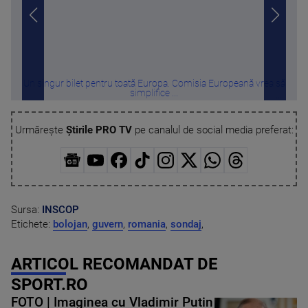
Un singur bilet pentru toată Europa. Comisia Europeană vrea să
„Nu
simplifice ...
Urmărește
Știrile PRO TV
pe canalul de social media preferat:
Sursa:
INSCOP
Etichete:
bolojan
,
guvern
,
romania
,
sondaj
,
ARTICOL RECOMANDAT DE
SPORT.RO
FOTO | Imaginea cu Vladimir Putin