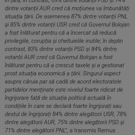
în țară; în contrast, 69% dintre votanții PSD și 74%
dintre votanții AUR cred că moțiunea va îmbunătăți
situația țării. De asemenea 87% dintre votanții PNL
și 85% dintre votanții USR cred că Guvernul Bolojan
a fost înlăturat pentru că a încercat să reducă
privilegiile, corupția și cheltuielile inutile; în deplin
contrast, 83% dintre votanții PSD și 84% dintre
votanții AUR cred că Guvernul Bolojan a fost
înlăturat pentru că a crescut taxele și a gestionat
prost situația economică a țării. Singurul aspect
asupra căruia par să cadă de acord electoratele
partidelor menținate este nivelul foarte ridicat de
îngrijorare față de situația politică actuală în
condițiile în care se declară foarte îngrijorați sau
destul de îngrijorați 84% dintre alegătorii USR, 78%
dintre alegătorii AUR, 75% dintre alegătorii PSD și
71% dintre alegătorii PNL”,
a transmis Remus