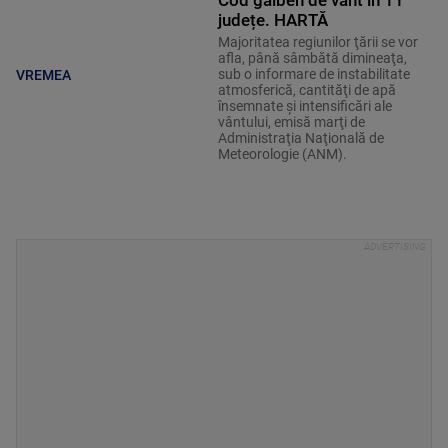
județe. HARTĂ
Majoritatea regiunilor ţării se vor
afla, până sâmbătă dimineaţa,
sub o informare de instabilitate
VREMEA
atmosferică, cantităţi de apă
însemnate şi intensificări ale
vântului, emisă marţi de
Administraţia Naţională de
Meteorologie (ANM).