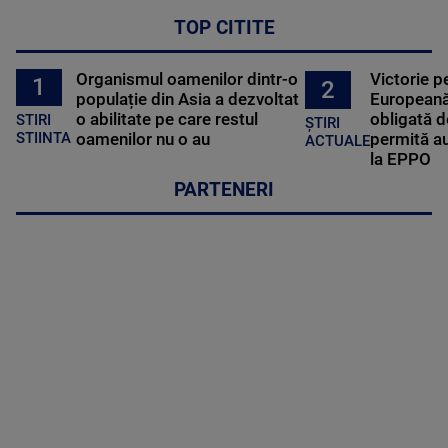
TOP CITITE
Organismul oamenilor dintr-o
Victorie p
1
2
populație din Asia a dezvoltat
Europeană
o abilitate pe care restul
obligată d
STIRI
ȘTIRI
oamenilor nu o au
permită au
STIINTA
ACTUALE
la EPPO
PARTENERI