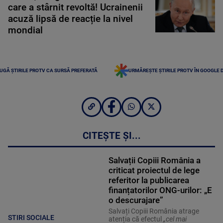
care a stârnit revoltă! Ucrainenii
acuză lipsă de reacție la nivel
mondial
UGĂ ȘTIRILE PROTV CA SURSĂ PREFERATĂ
URMĂREȘTE ȘTIRILE PROTV ÎN GOOGLE 
CITEȘTE ȘI...
Salvații Copiii România a
criticat proiectul de lege
referitor la publicarea
finanțatorilor ONG-urilor: „E
o descurajare”
Salvați Copiii România atrage
STIRI SOCIALE
atenția că efectul
„cel mai