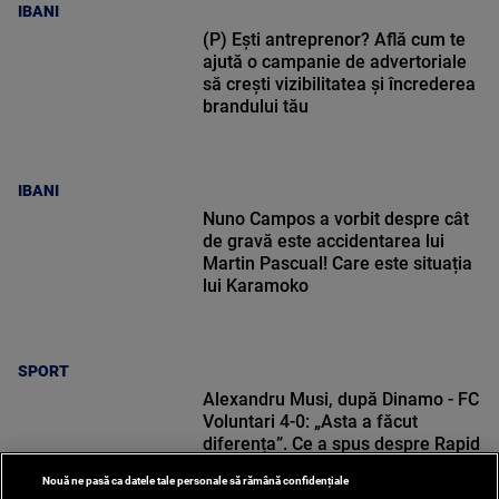
IBANI
(P) Ești antreprenor? Află cum te
ajută o campanie de advertoriale
să crești vizibilitatea și încrederea
brandului tău
IBANI
Nuno Campos a vorbit despre cât
de gravă este accidentarea lui
Martin Pascual! Care este situația
lui Karamoko
SPORT
Alexandru Musi, după Dinamo - FC
Voluntari 4-0: „Asta a făcut
diferența”. Ce a spus despre Rapid
Nouă ne pasă ca datele tale personale să rămână confidențiale