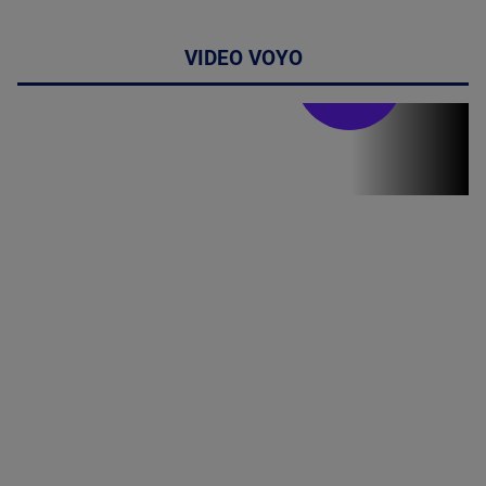
VIDEO VOYO
Stirile PRO TV
Stirile PRO
TV # 19.00 -
8 August
2026
MAI
MULTE