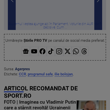
Guvernul Veștea ajunge azi în Parlament. Voturile din AUR vor fi
„Nu
decisive. Cum ...
Urmărește
Știrile PRO TV
pe canalul de social media preferat:
Sursa:
Agerpres
Etichete:
CCR
,
programul safe
,
ilie bolojan
,
ARTICOL RECOMANDAT DE
SPORT.RO
FOTO | Imaginea cu Vladimir Putin
care a stârnit revoltă! Ucrainenii