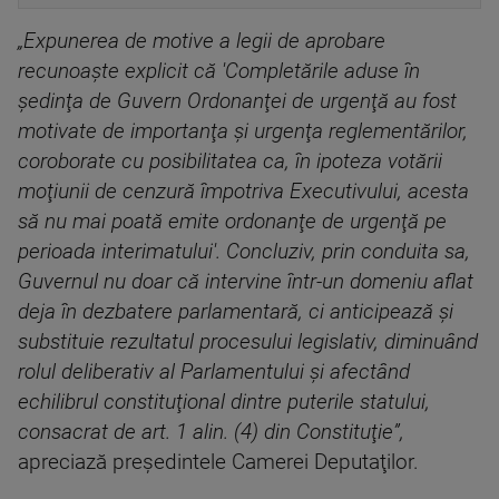
„Expunerea de motive a legii de aprobare
recunoaşte explicit că 'Completările aduse în
şedinţa de Guvern Ordonanţei de urgenţă au fost
motivate de importanţa şi urgenţa reglementărilor,
coroborate cu posibilitatea ca, în ipoteza votării
moţiunii de cenzură împotriva Executivului, acesta
să nu mai poată emite ordonanţe de urgenţă pe
perioada interimatului'. Concluziv, prin conduita sa,
Guvernul nu doar că intervine într-un domeniu aflat
deja în dezbatere parlamentară, ci anticipează şi
substituie rezultatul procesului legislativ, diminuând
rolul deliberativ al Parlamentului şi afectând
echilibrul constituţional dintre puterile statului,
consacrat de art. 1 alin. (4) din Constituţie”,
apreciază preşedintele Camerei Deputaţilor.