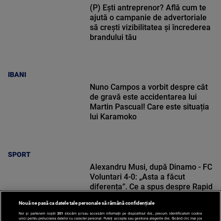
(P) Ești antreprenor? Află cum te
ajută o campanie de advertoriale
să crești vizibilitatea și încrederea
brandului tău
IBANI
Nuno Campos a vorbit despre cât
de gravă este accidentarea lui
Martin Pascual! Care este situația
lui Karamoko
SPORT
Alexandru Musi, după Dinamo - FC
Voluntari 4-0: „Asta a făcut
diferența”. Ce a spus despre Rapid
Nouă ne pasă ca datele tale personale să rămână confidențiale
Noi și partenerii noștri
201
stocăm și/sau accesăm informații pe dispozitivul dvs., precum identificatorii cookie
unici pentru prelucrarea datelor cu caracter personal. Puteți accepta sau gestiona alegerile dvs. făcând clic mai jos