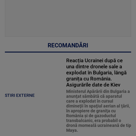
RECOMANDĂRI
Reacția Ucrainei după ce
una dintre dronele sale a
explodat în Bulgaria, lângă
granița cu România.
Asigurările date de Kiev
Ministerul Apărării din Bulgaria a
STIRI EXTERNE
anunţat sâmbătă că aparatul
care a explodat în cursul
dimineţii în spaţiul aerian al ţării,
în apropiere de graniţa cu
România şi de gazoductul
transbalcanic, era probabil o
dronă momeală ucraineană de tip
Maya.