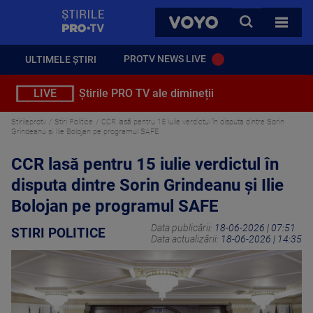
StirilePROTV
CAUTA
VOYO
TOATE 
PROTV NEWS LIVE
ULTIMELE ȘTIRI
LIVE
Știrile PRO TV ale dimineții
Stirileprotv
Stiri Politice
CCR lasă pentru 15 iulie verdictul în disputa dintre Sorin
Grindeanu și Ilie Bolojan pe programul SAFE
CCR lasă pentru 15 iulie verdictul în
disputa dintre Sorin Grindeanu și Ilie
Bolojan pe programul SAFE
Data publicării:
18-06-2026 | 07:51
STIRI POLITICE
Data actualizării:
18-06-2026 | 14:35