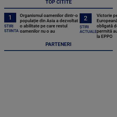
TOP CITITE
Organismul oamenilor dintr-o
Victorie p
1
2
populație din Asia a dezvoltat
Europeană
o abilitate pe care restul
obligată d
STIRI
ȘTIRI
oamenilor nu o au
permită au
STIINTA
ACTUALE
la EPPO
PARTENERI