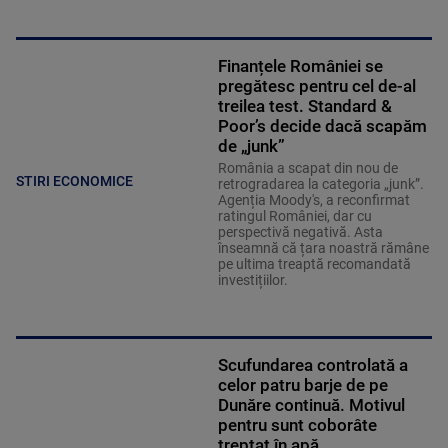
Finanțele României se
pregătesc pentru cel de-al
treilea test. Standard &
Poor’s decide dacă scapăm
de „junk”
România a scapat din nou de
STIRI ECONOMICE
retrogradarea la categoria „junk”.
Agenția Moody's, a reconfirmat
ratingul României, dar cu
perspectivă negativă. Asta
înseamnă că țara noastră rămâne
pe ultima treaptă recomandată
investițiilor.
Scufundarea controlată a
celor patru barje de pe
Dunăre continuă. Motivul
pentru sunt coborâte
treptat în apă