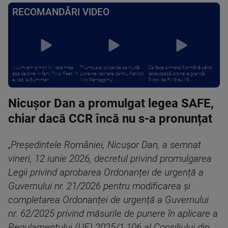
RECOMANDĂRI VIDEO
„Nu m-am simțit în viața mea
Trump a explicat de ce nu dă
Ce face Armata Română când
așa de bine” – fanii Two Feet, în
Ucrainei rachete pentru Patriot:
detectează drone la graniță.
extaz la Summer ...
Nici Pentagonul ...
Piloții de F-16 au 15 ...
Nicușor Dan a promulgat legea SAFE,
chiar dacă CCR încă nu s-a pronunțat
„Președintele României, Nicușor Dan, a semnat
vineri, 12 iunie 2026, decretul privind promulgarea
Legii privind aprobarea Ordonanței de urgență a
Guvernului nr. 21/2026 pentru modificarea și
completarea Ordonanței de urgență a Guvernului
nr. 62/2025 privind măsurile de punere în aplicare a
Regulamentului (UE) 2025/1.106 al Consiliului din