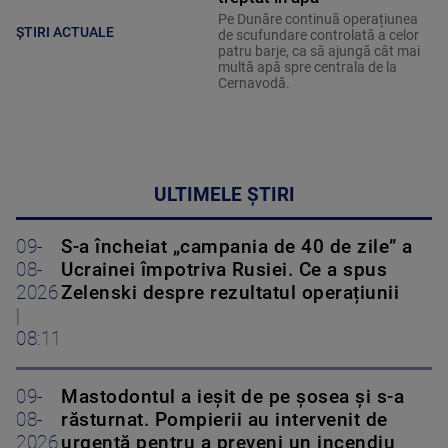
Pe Dunăre continuă operațiunea
ȘTIRI ACTUALE
de scufundare controlată a celor
patru barje, ca să ajungă cât mai
multă apă spre centrala de la
Cernavodă.
ULTIMELE ȘTIRI
09-
S-a încheiat „campania de 40 de zile” a
08-
Ucrainei împotriva Rusiei. Ce a spus
2026
Zelenski despre rezultatul operațiunii
|
08:11
09-
Mastodontul a ieșit de pe șosea și s-a
08-
răsturnat. Pompierii au intervenit de
2026
urgență pentru a preveni un incendiu