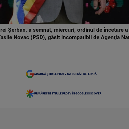
drei Şerban, a semnat, miercuri, ordinul de încetare 
asile Novac (PSD), găsit incompatibil de Agenţia Naţi
ADAUGĂ ȘTIRILE PROTV CA SURSĂ PREFERATĂ
URMĂREȘTE ȘTIRILE PROTV ÎN GOOGLE DISCOVER