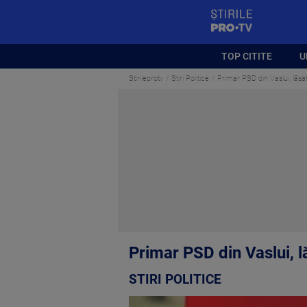
StirilePROTV
TOP CITITE
U
Stirileprotv
Stiri Politice
Primar PSD din Vaslui, lăsat
Primar PSD din Vaslui, l
STIRI POLITICE