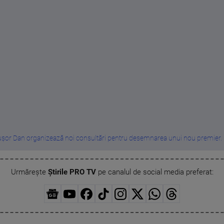
șor Dan organizează noi consultări pentru desemnarea unui nou premier. P
Urmărește
Știrile PRO TV
pe canalul de social media preferat: