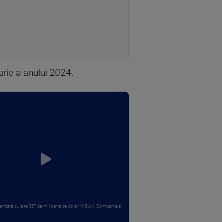
arie a anului 2024.
ndată cu alte 567 de milioane de dolari în SUA. Compania a