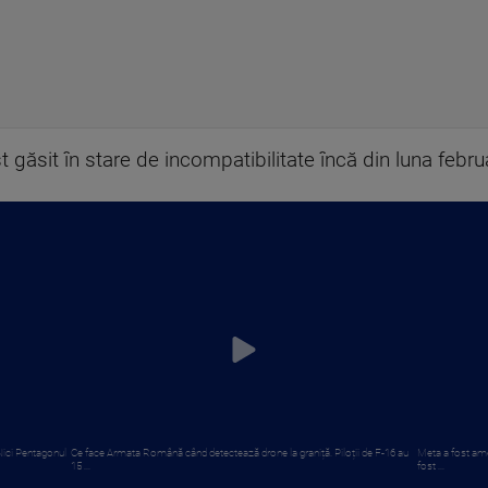
 găsit în stare de incompatibilitate încă din luna febru
 Nici Pentagonul
Ce face Armata Română când detectează drone la graniță. Piloții de F-16 au
Meta a fost ame
15 ...
fost ...