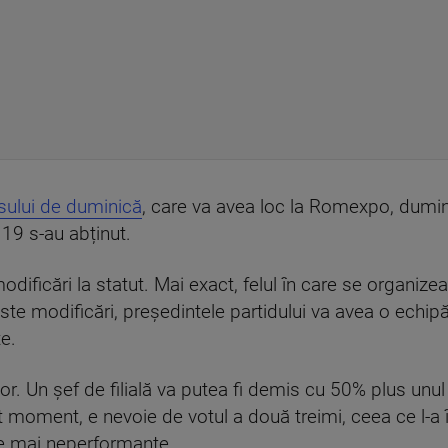
ului de duminică
, care va avea loc la Romexpo, dumin
i 19 s-au abținut.
modificări la statut. Mai exact, felul în care se organizea
ste modificări, președintele partidului va avea o echipă
e.
ușor. Un șef de filială va putea fi demis cu 50% plus un
t moment, e nevoie de votul a două treimi, ceea ce l-a 
cele mai neperformante.