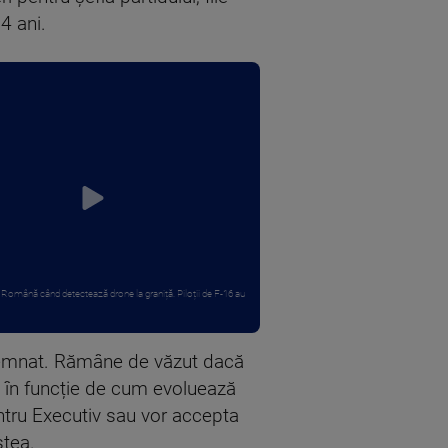
4 ani.
Română când detectează drone la graniță. Piloții de F-16 au
desemnat. Rămâne de văzut dacă
, în funcție de cum evoluează
ntru Executiv sau vor accepta
tea. ​