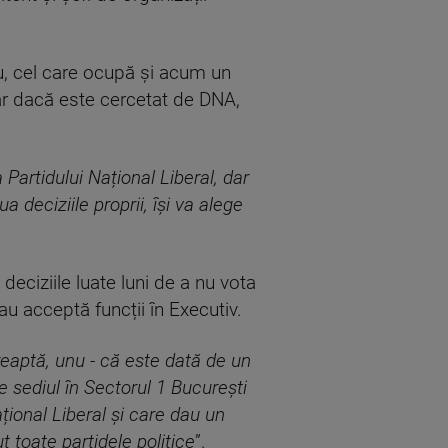
cu, cel care ocupă și acum un
hiar dacă este cercetat de DNA,
artidului Național Liberal, dar
a deciziile proprii, își va alege
deciziile luate luni de a nu vota
au acceptă funcții în Executiv.
aptă, unu - că este dată de un
e sediul în Sectorul 1 București
ațional Liberal și care dau un
t toate partidele politice
”.