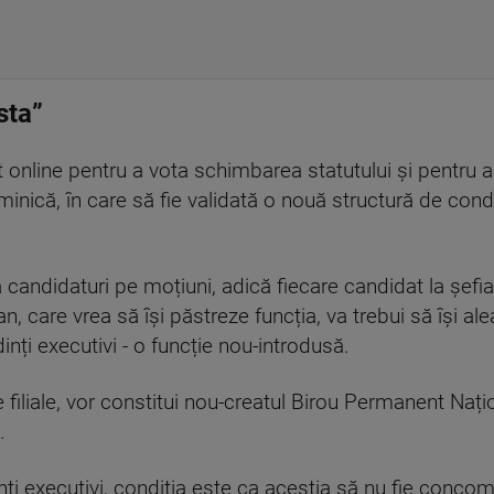
sta”
it online pentru a vota schimbarea statutului și pentru
inică, în care să fie validată o nouă structură de cond
 candidaturi pe moțiuni, adică fiecare candidat la șefia
an, care vrea să își păstreze funcția, va trebui să își a
inți executivi - o funcție nou-introdusă.
e filiale, vor constitui nou-creatul Birou Permanent Nați
.
ți executivi, condiția este ca aceștia să nu fie concomi