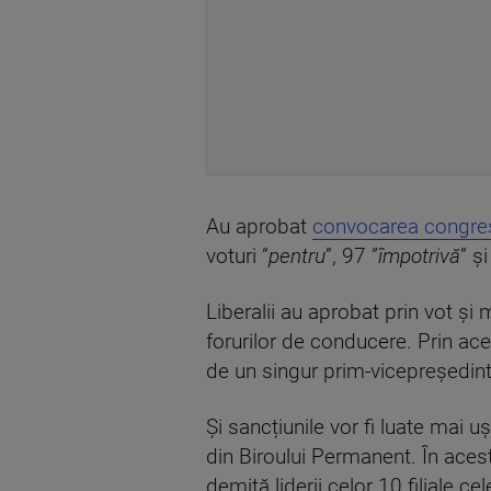
Au aprobat
convocarea congres
voturi ”
pentru
”, 97 ”
împotrivă
” ș
Liberalii au aprobat prin vot și 
forurilor de conducere. Prin ace
de un singur prim-vicepreședint
Și sancțiunile vor fi luate mai 
din Biroului Permanent. În aces
demită liderii celor 10 filiale 