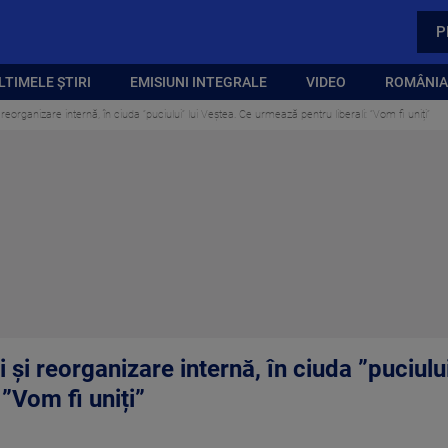
P
LTIMELE ȘTIRI
EMISIUNI INTEGRALE
VIDEO
ROMÂNIA,
reorganizare internă, în ciuda ”puciului” lui Veștea. Ce urmează pentru liberali: ”Vom fi uniți”
 și reorganizare internă, în ciuda ”puciulu
”Vom fi uniți”