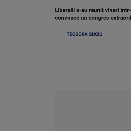
Liberalii s-au reunit vineri în
convoace un congres extraordi
TEODORA SUCIU