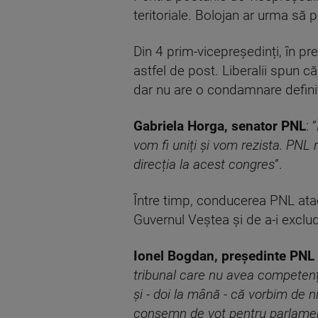
teritoriale. Bolojan ar urma s
Din 4 prim-vicepreședinți, în pr
astfel de post. Liberalii spun c
dar nu are o condamnare definit
Gabriela Horga, senator PNL
: ”
vom fi uniți și vom rezista. PNL ră
direcția la acest congres
”.
Între timp, conducerea PNL atacă
Guvernul Veștea și de a-i exclud
Ionel Bogdan, președinte PN
tribunal care nu avea competența
și - doi la mână - că vorbim de ni
consemn de vot pentru parlamentar