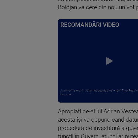
Bolojan va cere din nou un vot 
RECOMANDĂRI VIDEO
„Nu m-am simțit în viața mea așa de bine” – fanii Two Feet, în
Summer ...
Apropiați de-ai lui Adrian Vest
acesta își va depune candidatur
procedura de învestitură a guv
funcții în Guvern, atunci ar pute