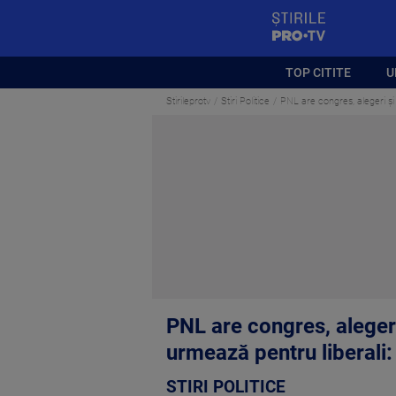
StirilePROTV
TOP CITITE
U
Stirileprotv
Stiri Politice
PNL are congres, alegeri și 
PNL are congres, alegeri
urmează pentru liberali: 
STIRI POLITICE