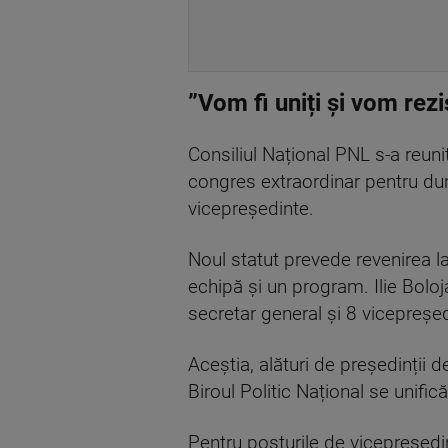
”Vom fi uniți și vom rezi
Consiliul Național PNL s-a reun
congres extraordinar pentru dum
vicepreședinte.
Noul statut prevede revenirea la
echipă și un program. Ilie Boloj
secretar general și 8 vicepreșed
Aceștia, alături de președinții d
Biroul Politic Național se unifică
Pentru posturile de vicepreședin