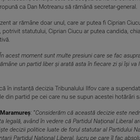
ă propună ca Dan Motreanu să rămână secretar-general.
ezent ar rămâne doar unul, care ar putea fi Ciprian Ciu
ă, potrivit statutului, Ciprian Ciucu ar putea candida, c
ivă.
În acest moment sunt multe presiuni care se fac asupra P
mâne un partid liber și arată asta în fiecare zi și își va lu
 în instanță decizia Tribunalului Ilfov care a supendat 
e din partid pe cei care nu se supun acestei hotărâri s
L Maramureș
: ”
Considerăm că această decizie este nedre
 legală, având în vedere că Partidul Național Liberal ar
ște decizii politice luate de forul statutar al Partidului N
ii Partidul Național Liberal, lucru pe care îl fac absolu