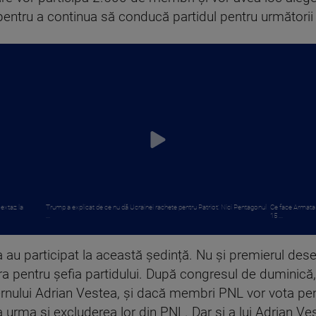
pentru a continua să conducă partidul pentru următorii 
 extaz la
Trump a explicat de ce nu dă Ucrainei rachete pentru Patriot: Nici Pentagonul
Ce face Armata 
...
15 ...
ea au participat la această ședință. Nu și premierul 
a pentru șefia partidului. După congresul de duminică
ernului Adrian Vestea, și dacă membri PNL vor vota pe
a urma și excluderea lor din PNL. Dar și a lui Adrian Veș