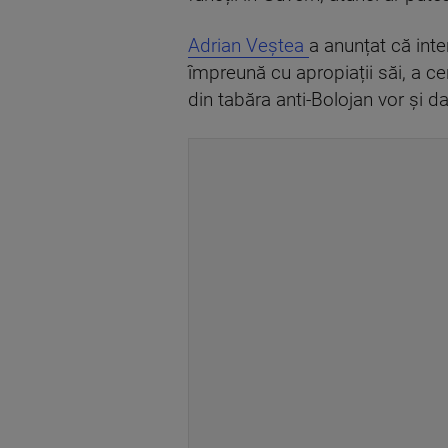
Adrian Veștea
a anunțat că inte
împreună cu apropiații săi, a cer
din tabăra anti-Bolojan vor și da