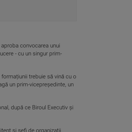
 a aproba convocarea unui
ucere - cu un singur prim-
 formațiunii trebuie să vină cu o
leagă un prim-vicepreședinte, un
onal, după ce Biroul Executiv și
tent și șefi de organizații