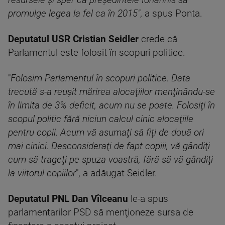
resursele şi sper ca preşedintele Iohannis să
promulge legea la fel ca în 2015"
, a spus Ponta.
Deputatul USR Cristian Seidler
crede că
Parlamentul este folosit în scopuri politice.
"
Folosim Parlamentul în scopuri politice. Data
trecută s-a reuşit mărirea alocaţiilor menţinându-se
în limita de 3% deficit, acum nu se poate. Folosiţi în
scopul politic fără niciun calcul cinic alocaţiile
pentru copii. Acum vă asumaţi să fiţi de două ori
mai cinici. Desconsideraţi de fapt copiii, vă gândiţi
cum să trageţi pe spuza voastră, fără să vă gândiţi
la viitorul copiilor
", a adăugat Seidler.
Deputatul PNL Dan Vîlceanu
le-a spus
parlamentarilor PSD să menţioneze sursa de