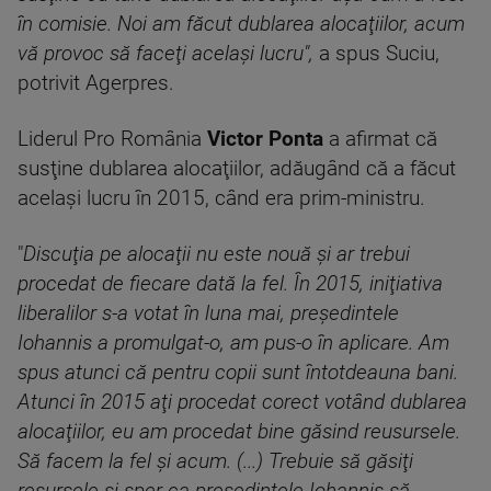
în comisie. Noi am făcut dublarea alocaţiilor, acum
vă provoc să faceţi acelaşi lucru",
a spus Suciu,
potrivit Agerpres.
Liderul Pro România
Victor Ponta
a afirmat că
susţine dublarea alocaţiilor, adăugând că a făcut
acelaşi lucru în 2015, când era prim-ministru.
"
Discuţia pe alocaţii nu este nouă şi ar trebui
procedat de fiecare dată la fel. În 2015, iniţiativa
liberalilor s-a votat în luna mai, preşedintele
Iohannis a promulgat-o, am pus-o în aplicare. Am
spus atunci că pentru copii sunt întotdeauna bani.
Atunci în 2015 aţi procedat corect votând dublarea
alocaţiilor, eu am procedat bine găsind reusursele.
Să facem la fel şi acum. (...) Trebuie să găsiţi