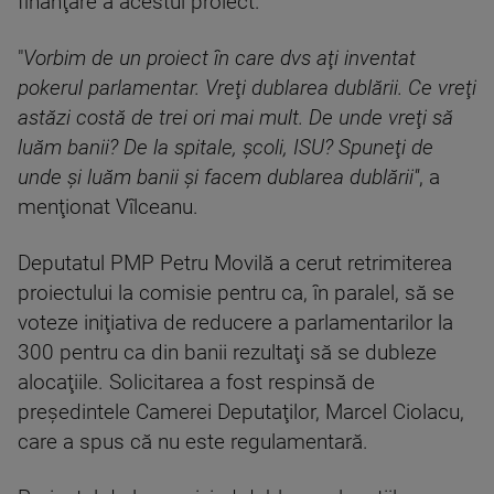
finanţare a acestui proiect.
"
Vorbim de un proiect în care dvs aţi inventat
pokerul parlamentar. Vreţi dublarea dublării. Ce vreţi
astăzi costă de trei ori mai mult. De unde vreţi să
luăm banii? De la spitale, şcoli, ISU? Spuneţi de
unde şi luăm banii şi facem dublarea dublării''
, a
menţionat Vîlceanu.
Deputatul PMP Petru Movilă a cerut retrimiterea
proiectului la comisie pentru ca, în paralel, să se
voteze iniţiativa de reducere a parlamentarilor la
300 pentru ca din banii rezultaţi să se dubleze
alocaţiile. Solicitarea a fost respinsă de
preşedintele Camerei Deputaţilor, Marcel Ciolacu,
care a spus că nu este regulamentară.