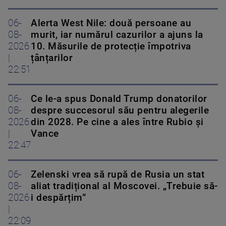
06-
Alerta West Nile: două persoane au
08-
murit, iar numărul cazurilor a ajuns la
2026
10. Măsurile de protecție împotriva
|
țânțarilor
22:51
06-
Ce le-a spus Donald Trump donatorilor
08-
despre succesorul său pentru alegerile
2026
din 2028. Pe cine a ales între Rubio și
|
Vance
22:47
06-
Zelenski vrea să rupă de Rusia un stat
08-
aliat tradițional al Moscovei. „Trebuie să-
2026
i despărțim”
|
22:09