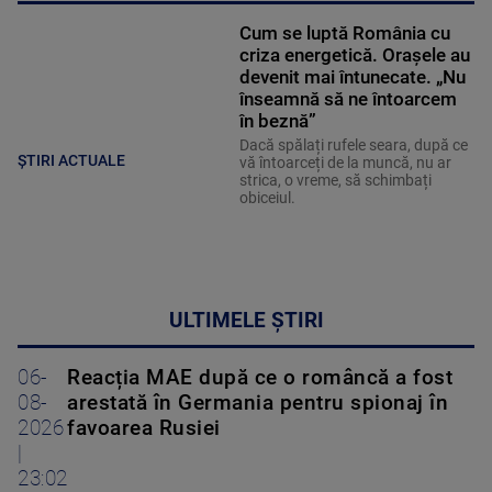
Cum se luptă România cu
criza energetică. Orașele au
devenit mai întunecate. „Nu
înseamnă să ne întoarcem
în beznă”
Dacă spălați rufele seara, după ce
ȘTIRI ACTUALE
vă întoarceți de la muncă, nu ar
strica, o vreme, să schimbați
obiceiul.
ULTIMELE ȘTIRI
06-
Reacția MAE după ce o româncă a fost
08-
arestată în Germania pentru spionaj în
2026
favoarea Rusiei
|
23:02