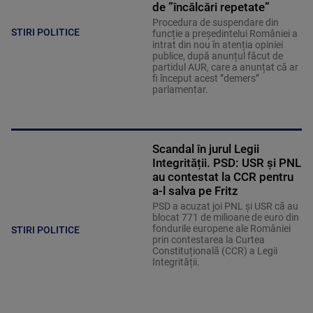
de ”încălcări repetate”
Procedura de suspendare din
STIRI POLITICE
funcție a președintelui României a
intrat din nou în atenția opiniei
publice, după anunțul făcut de
partidul AUR, care a anunțat că ar
fi început acest ”demers”
parlamentar.
Scandal în jurul Legii
Integrității. PSD: USR și PNL
au contestat la CCR pentru
a-l salva pe Fritz
PSD a acuzat joi PNL și USR că au
blocat 771 de milioane de euro din
fondurile europene ale României
STIRI POLITICE
prin contestarea la Curtea
Constituțională (CCR) a Legii
Integrității.