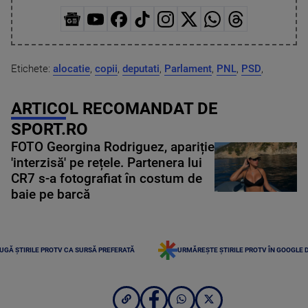
Etichete:
alocatie
,
copii
,
deputati
,
Parlament
,
PNL
,
PSD
,
ARTICOL RECOMANDAT DE
SPORT.RO
FOTO Georgina Rodriguez, apariție
'interzisă' pe rețele. Partenera lui
CR7 s-a fotografiat în costum de
baie pe barcă
UGĂ ȘTIRILE PROTV CA SURSĂ PREFERATĂ
URMĂREȘTE ȘTIRILE PROTV ÎN GOOGLE 