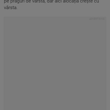
pe praguri de vârstă, dar aici alocația crește cu
vârsta.