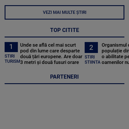
VEZI MAI MULTE ȘTIRI
TOP CITITE
Unde se află cel mai scurt
Organismul 
1
2
pod din lume care desparte
populație di
STIRI
două țări europene. Are doar
o abilitate p
STIRI
TURISM
3 metri și două fusuri orare
oamenilor nu
STIINTA
PARTENERI