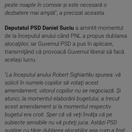
peste noapte în comisie şi este necesară o
dezbatere mai amplă
", a precizat aceasta.
Deputatul PSD Daniel Suciu
a amintit momentul
de la începutul anului când PNL a propus dublarea
alocaţiilor, iar Guvernul PSD a pus în aplicare,
transmiţând că provoacă Guvernul liberal să facă
acelaşi lucru.
"
La începutul anului Robert Sighiartău spunea: vă
solicit în numele copiilor să votaţi acest
amendament, viitorul copiilor nu se negociază. Şi
atunci, la momentul elaborării bugetului, a trecut
acest amendament şi la momentul respectiv
bugetul era croit. Sper că vă veţi învăţa că pe
subiecte sensibile nu vă puteţi juca. Astăzi PSD
susţine cu tărie dublarea alocaţiilor aşa cum a fost