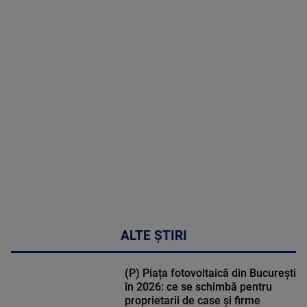
2026
MAI
MULTE
DETALII
47:43
ALTE ȘTIRI
(P) Piața fotovoltaică din București
în 2026: ce se schimbă pentru
proprietarii de case și firme