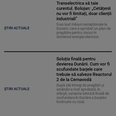
Transelectrica să taie
curentul. Bolojan: „Cetățenii
nu vor fi limitați, doar clienții
industriali”
S-au luat măsuri excepționale la
ȘTIRI ACTUALE
Guvern, care a aprobat un plan de
pregătire pentru riscuri în
domeniul energiei electrice.
Soluția finală pentru
devierea Dunării. Cum vor fi
scufundate barjele care
trebuie să salveze Reactorul
2 de la Cernavodă
După zile întregi de pregătiri și
ȘTIRI ACTUALE
amânări a fost aprobată, în
sfârșit, varianta tehnică finală de
scufundare în Dunăre a barjelor
încărcate cu rocă.