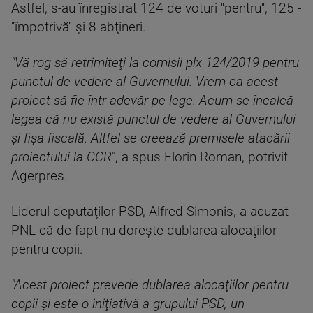
Astfel, s-au înregistrat 124 de voturi ''pentru'', 125 -
''împotrivă'' şi 8 abţineri.
"Vă rog să retrimiteţi la comisii plx 124/2019 pentru
punctul de vedere al Guvernului. Vrem ca acest
proiect să fie într-adevăr pe lege. Acum se încalcă
legea că nu există punctul de vedere al Guvernului
şi fişa fiscală. Altfel se creează premisele atacării
proiectului la CCR
", a spus Florin Roman, potrivit
Agerpres.
Liderul deputaţilor PSD, Alfred Simonis, a acuzat
PNL că de fapt nu doreşte dublarea alocaţiilor
pentru copii.
"Acest proiect prevede dublarea alocaţiilor pentru
copii şi este o iniţiativă a grupului PSD, un