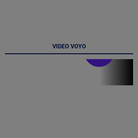
VIDEO VOYO
Stirile PRO TV
Stirile PRO
TV # 19.00 -
06 August