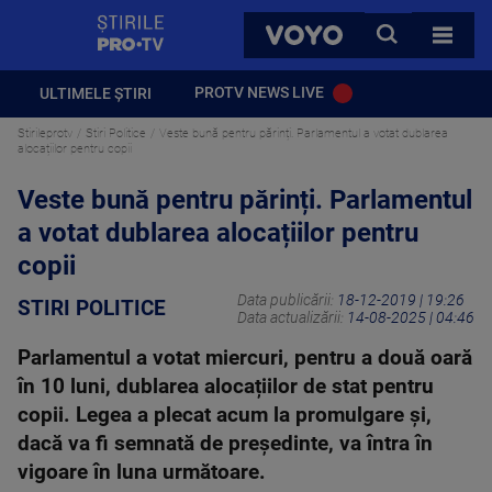
StirilePROTV
CAUTA
VOYO
TOATE 
PROTV NEWS LIVE
ULTIMELE ȘTIRI
Stirileprotv
Stiri Politice
Veste bună pentru părinți. Parlamentul a votat dublarea
alocațiilor pentru copii
Veste bună pentru părinți. Parlamentul
a votat dublarea alocațiilor pentru
copii
Data publicării:
18-12-2019 | 19:26
STIRI POLITICE
Data actualizării:
14-08-2025 | 04:46
Parlamentul a votat miercuri, pentru a două oară
în 10 luni, dublarea alocațiilor de stat pentru
copii. Legea a plecat acum la promulgare și,
dacă va fi semnată de președinte, va întra în
vigoare în luna următoare.