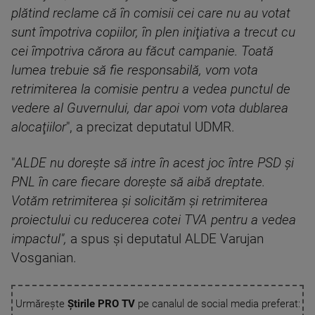
plătind reclame că în comisii cei care nu au votat
sunt împotriva copiilor, în plen iniţiativa a trecut cu
cei împotriva cărora au făcut campanie. Toată
lumea trebuie să fie responsabilă, vom vota
retrimiterea la comisie pentru a vedea punctul de
vedere al Guvernului, dar apoi vom vota dublarea
alocaţiilor
", a precizat deputatul UDMR.
"
ALDE nu doreşte să intre în acest joc între PSD şi
PNL în care fiecare doreşte să aibă dreptate.
Votăm retrimiterea şi solicităm şi retrimiterea
proiectului cu reducerea cotei TVA pentru a vedea
impactul",
a spus şi deputatul ALDE Varujan
Vosganian.
Urmărește
Știrile PRO TV
pe canalul de social media preferat: