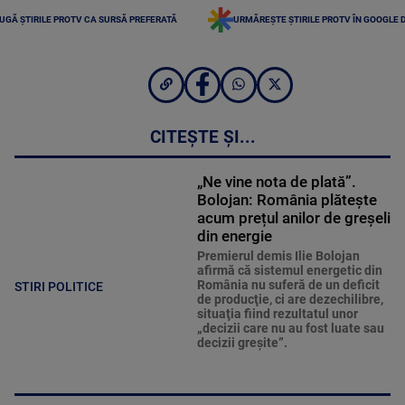
UGĂ ȘTIRILE PROTV CA SURSĂ PREFERATĂ
URMĂREȘTE ȘTIRILE PROTV ÎN GOOGLE 
CITEȘTE ȘI...
„Ne vine nota de plată”.
Bolojan: România plătește
acum prețul anilor de greșeli
din energie
Premierul demis Ilie Bolojan
afirmă că sistemul energetic din
România nu suferă de un deficit
STIRI POLITICE
de producţie, ci are dezechilibre,
situaţia fiind rezultatul unor
„decizii care nu au fost luate sau
decizii greşite”.