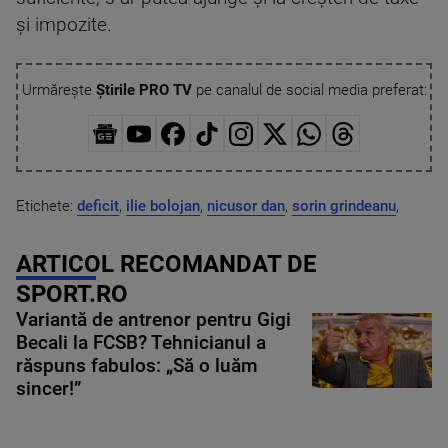
și impozite.
Urmărește
Știrile PRO TV
pe canalul de social media preferat:
Etichete:
deficit
,
ilie bolojan
,
nicusor dan
,
sorin grindeanu
,
ARTICOL RECOMANDAT DE
SPORT.RO
Variantă de antrenor pentru Gigi
Becali la FCSB? Tehnicianul a
răspuns fabulos: „Să o luăm
sincer!”