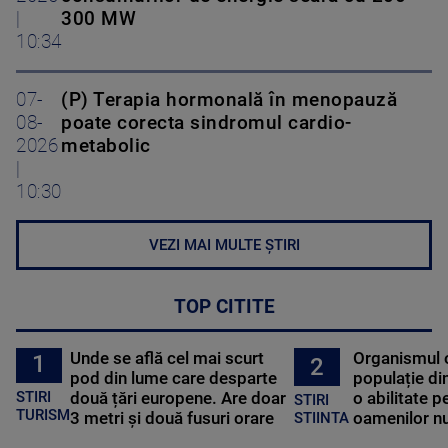
|
300 MW
10:34
07-
(P) Terapia hormonală în menopauză
08-
poate corecta sindromul cardio-
2026
metabolic
|
10:30
VEZI MAI MULTE ȘTIRI
TOP CITITE
Unde se află cel mai scurt
Organismul 
1
2
pod din lume care desparte
populație di
STIRI
două țări europene. Are doar
o abilitate p
STIRI
TURISM
3 metri și două fusuri orare
oamenilor nu
STIINTA