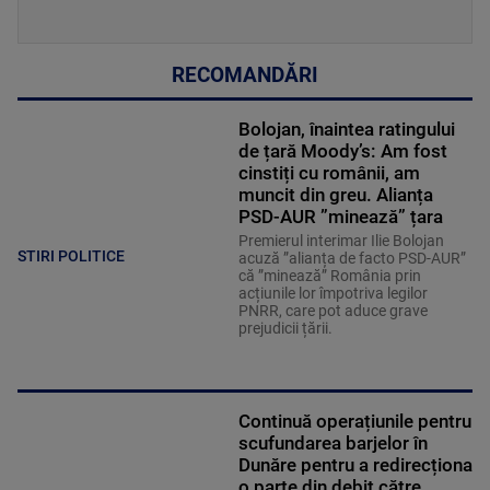
RECOMANDĂRI
Bolojan, înaintea ratingului
de țară Moody’s: Am fost
cinstiți cu românii, am
muncit din greu. Alianța
PSD-AUR ”minează” țara
Premierul interimar Ilie Bolojan
STIRI POLITICE
acuză ”alianța de facto PSD-AUR”
că ”minează” România prin
acțiunile lor împotriva legilor
PNRR, care pot aduce grave
prejudicii țării.
Continuă operațiunile pentru
scufundarea barjelor în
Dunăre pentru a redirecționa
o parte din debit către