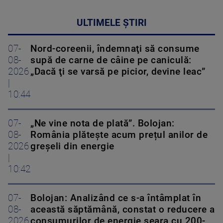
ULTIMELE ȘTIRI
07-
Nord-coreenii, îndemnaţi să consume
08-
supă de carne de câine pe caniculă:
2026
„Dacă ţi se varsă pe picior, devine leac”
|
10:44
07-
„Ne vine nota de plată”. Bolojan:
08-
România plătește acum prețul anilor de
2026
greșeli din energie
|
10:42
07-
Bolojan: Analizând ce s-a întâmplat în
08-
această săptămână, constat o reducere a
2026
consumurilor de energie seara cu 200-