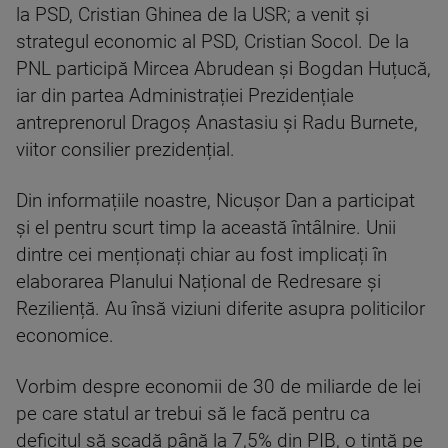
la PSD, Cristian Ghinea de la USR; a venit și
strategul economic al PSD, Cristian Socol. De la
PNL participă Mircea Abrudean și Bogdan Huțucă,
iar din partea Administrației Prezidențiale
antreprenorul Dragoș Anastasiu și Radu Burnete,
viitor consilier prezidențial.
Din informațiile noastre, Nicușor Dan a participat
și el pentru scurt timp la această întâlnire. Unii
dintre cei menționați chiar au fost implicați în
elaborarea Planului Național de Redresare și
Reziliență. Au însă viziuni diferite asupra politicilor
economice.
Vorbim despre economii de 30 de miliarde de lei
pe care statul ar trebui să le facă pentru ca
deficitul să scadă până la 7,5% din PIB, o țintă pe