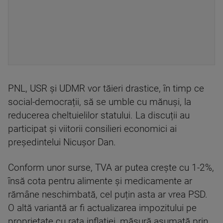
PNL, USR și UDMR vor tăieri drastice, în timp ce
social-democrații, să se umble cu mănuși, la
reducerea cheltuielilor statului. La discuții au
participat și viitorii consilieri economici ai
președintelui Nicușor Dan.
Conform unor surse, TVA ar putea crește cu 1-2%,
însă cota pentru alimente și medicamente ar
rămâne neschimbată, cel puțin asta ar vrea PSD.
O altă variantă ar fi actualizarea impozitului pe
proprietate cu rata inflației, măsură asumată prin