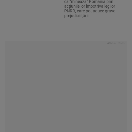
că ”minează” România prin
acțiunile lor împotriva legilor
PNRR, care pot aduce grave
prejudicii țării.