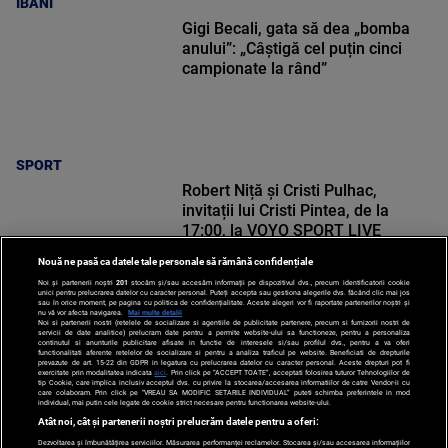
IBANI
Gigi Becali, gata să dea „bomba
anului”: „Câștigă cel puțin cinci
campionate la rând”
SPORT
Robert Niță și Cristi Pulhac,
invitații lui Cristi Pintea, de la
17:00, la VOYO SPORT LIVE
Nouă ne pasă ca datele tale personale să rămână confidențiale
Noi și partenerii noștri
201
stocăm și/sau accesăm informații pe dispozitivul dvs., precum identificatorii cookie
unici pentru prelucrarea datelor cu caracter personal. Puteți accepta sau gestiona alegerile dvs. făcând clic mai jos
sau în orice moment, pe pagina cu politica de confidențialitate. Aceste alegeri vor fi raportate partenerilor noștri și
nu vă vor afecta navigarea.
Mai multe detalii
Noi si partenerii nostri (retelele de socializare si agentiile de publicitate partenere, precum si furnizorii nostri de
SPORT
servicii de date analitice) prelucram date pentru a permite website-ului sa functioneze, pentru a personaliza
continutul si anunturile publicitare afisate in functie de interesele si/sau profilul dvs., pentru a va oferi
functionalitati aferente retelelor de socializare si pentru a analiza traficul pe website. Beneficiati de drepturile
prevazute de art. 15-22 din GDPR in legatura cu prelucrarea datelor cu caracter personal. Aceste drepturi pot fi
exercitate prin modalitatea indicata
aici
. Prin click pe “ACCEPT TOATE”, acceptati folosirea tuturor Tehnologiilor de
tip Cookie, care implica inclusiv acceptul dvs. cu privire la stocarea/accesarea informatiilor de catre Vendor-ii cu
care colaboram. Prin click pe “VREAU SA MODIFIC SETARILE INDIVIDUAL” puteti schimba preferintele in mod
individual, mai putin cele legate de cookie strict necesare pentru functionarea website-ului.
Atât noi, cât și partenerii noștri prelucrăm datele pentru a oferi:
Dezvoltarea și îmbunătățirea serviciilor. Măsurarea performanței reclamelor. Stocarea și/sau accesarea informațiilor