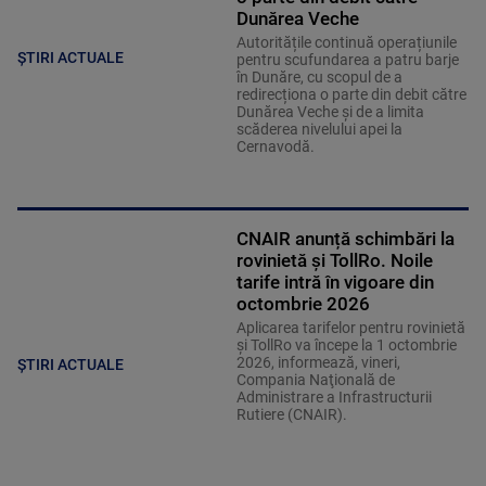
Dunărea Veche
Autoritățile continuă operațiunile
ȘTIRI ACTUALE
pentru scufundarea a patru barje
în Dunăre, cu scopul de a
redirecționa o parte din debit către
Dunărea Veche și de a limita
scăderea nivelului apei la
Cernavodă.
CNAIR anunță schimbări la
rovinietă și TollRo. Noile
tarife intră în vigoare din
octombrie 2026
Aplicarea tarifelor pentru rovinietă
şi TollRo va începe la 1 octombrie
2026, informează, vineri,
ȘTIRI ACTUALE
Compania Naţională de
Administrare a Infrastructurii
Rutiere (CNAIR).