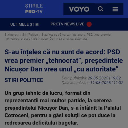
StirilePROTV
CAUTA
VOYO
TOATE 
PROTV NEWS LIVE
ULTIMELE ȘTIRI
Stirileprotv
Stiri Politice
S-au înțeles că nu sunt de acord: PSD vrea premier
„tehnocrat”, președintele Nicușor Dan vrea unul „cu autoritate”
S-au înțeles că nu sunt de acord: PSD
vrea premier „tehnocrat”, președintele
Nicușor Dan vrea unul „cu autoritate”
Data publicării:
29-05-2025 | 19:02
STIRI POLITICE
Data actualizării:
11-08-2025 | 11:32
Un grup tehnic de lucru, format din
reprezentanții mai multor partide, la cererea
președintelui Nicușor Dan, s-a întâlnit la Palatul
Cotroceni, pentru a găsi soluții ce pot duce la
redresarea deficitului bugetar.