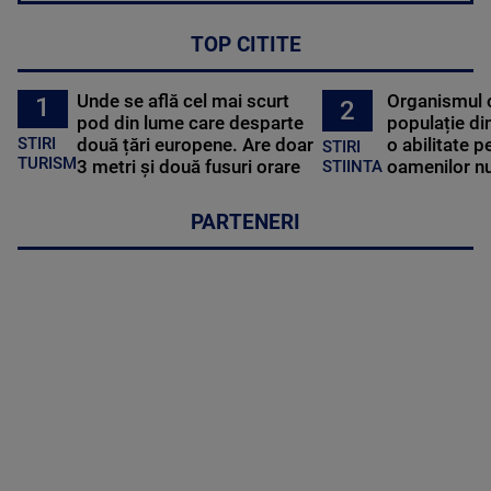
TOP CITITE
Unde se află cel mai scurt
Organismul 
1
2
pod din lume care desparte
populație di
STIRI
două țări europene. Are doar
o abilitate p
STIRI
TURISM
3 metri și două fusuri orare
oamenilor nu
STIINTA
PARTENERI