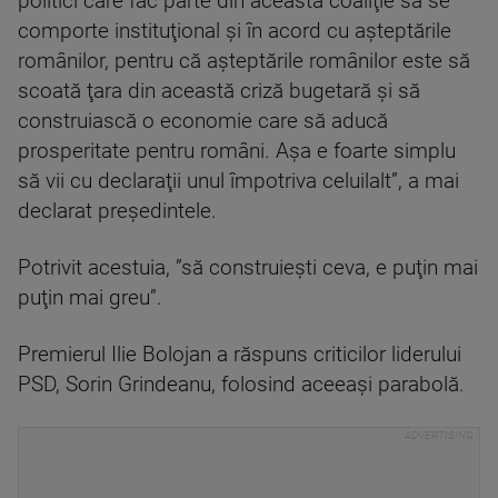
politici care fac parte din această coaliţie să se
comporte instituţional şi în acord cu aşteptările
românilor, pentru că aşteptările românilor este să
scoată ţara din această criză bugetară şi să
construiască o economie care să aducă
prosperitate pentru români. Aşa e foarte simplu
să vii cu declaraţii unul împotriva celuilalt”, a mai
declarat preşedintele.
Potrivit acestuia, ”să construieşti ceva, e puţin mai
puţin mai greu”.
Premierul Ilie Bolojan a răspuns criticilor liderului
PSD, Sorin Grindeanu, folosind aceeaşi parabolă.