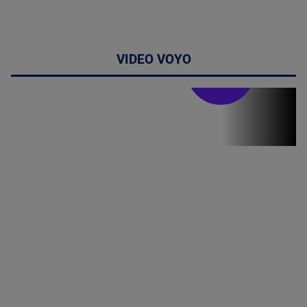
VIDEO VOYO
Stirile PRO TV
Stirile PRO
TV # 19.00 -
06 August
2026
MAI