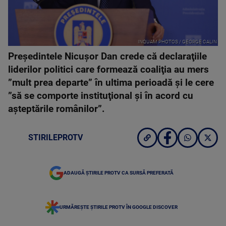
INQUAM PHOTOS / GEORGE CALIN
Preşedintele Nicuşor Dan crede că declaraţiile
liderilor politici care formează coaliţia au mers
”mult prea departe” în ultima perioadă şi le cere
”să se comporte instituţional şi în acord cu
aşteptările românilor”.
STIRILEPROTV
ADAUGĂ ȘTIRILE PROTV CA SURSĂ PREFERATĂ
URMĂREȘTE ȘTIRILE PROTV ÎN GOOGLE DISCOVER