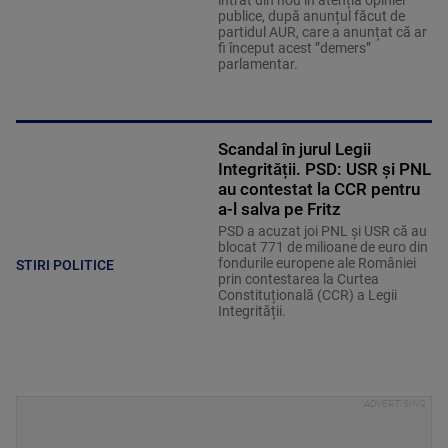
intrat din nou în atenția opiniei
publice, după anunțul făcut de
partidul AUR, care a anunțat că ar
fi început acest ”demers”
parlamentar.
Scandal în jurul Legii
Integrității. PSD: USR și PNL
au contestat la CCR pentru
a-l salva pe Fritz
PSD a acuzat joi PNL și USR că au
blocat 771 de milioane de euro din
fondurile europene ale României
STIRI POLITICE
prin contestarea la Curtea
Constituțională (CCR) a Legii
Integrității.