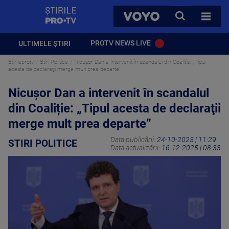
StirilePROTV
CAUTA
VOYO
TOATE 
PROTV NEWS LIVE
ULTIMELE ȘTIRI
Stirileprotv
Stiri Politice
Nicușor Dan a intervenit în scandalul din Coaliție: „Tipul
acesta de declaraţii merge mult prea departe”
Nicușor Dan a intervenit în scandalul
din Coaliție: „Tipul acesta de declaraţii
merge mult prea departe”
Data publicării:
24-10-2025 | 11:29
STIRI POLITICE
Data actualizării:
16-12-2025 | 08:33