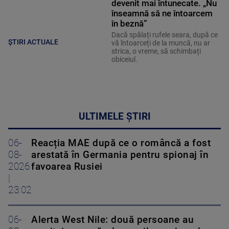
devenit mai întunecate. „Nu
înseamnă să ne întoarcem
în beznă”
Dacă spălați rufele seara, după ce
ȘTIRI ACTUALE
vă întoarceți de la muncă, nu ar
strica, o vreme, să schimbați
obiceiul.
ULTIMELE ȘTIRI
06-
Reacția MAE după ce o româncă a fost
08-
arestată în Germania pentru spionaj în
2026
favoarea Rusiei
|
23:02
06-
Alerta West Nile: două persoane au