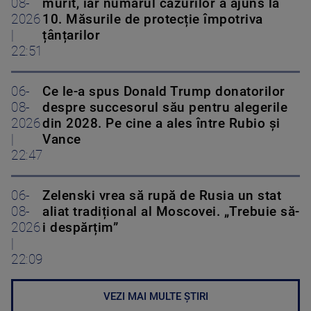
08-
murit, iar numărul cazurilor a ajuns la
2026
10. Măsurile de protecție împotriva
|
țânțarilor
22:51
06-
Ce le-a spus Donald Trump donatorilor
08-
despre succesorul său pentru alegerile
2026
din 2028. Pe cine a ales între Rubio și
|
Vance
22:47
06-
Zelenski vrea să rupă de Rusia un stat
08-
aliat tradițional al Moscovei. „Trebuie să-
2026
i despărțim”
|
22:09
VEZI MAI MULTE ȘTIRI