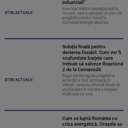
industriali”
S-au luat măsuri excepționale la
ȘTIRI ACTUALE
Guvern, care a aprobat un plan de
pregătire pentru riscuri în
domeniul energiei electrice.
Soluția finală pentru
devierea Dunării. Cum vor fi
scufundate barjele care
trebuie să salveze Reactorul
2 de la Cernavodă
După zile întregi de pregătiri și
ȘTIRI ACTUALE
amânări a fost aprobată, în
sfârșit, varianta tehnică finală de
scufundare în Dunăre a barjelor
încărcate cu rocă.
Cum se luptă România cu
criza energetică. Orașele au