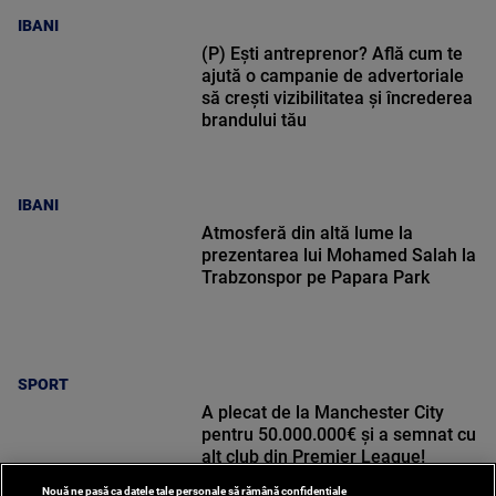
IBANI
(P) Ești antreprenor? Află cum te
ajută o campanie de advertoriale
să crești vizibilitatea și încrederea
brandului tău
IBANI
Atmosferă din altă lume la
prezentarea lui Mohamed Salah la
Trabzonspor pe Papara Park
SPORT
A plecat de la Manchester City
pentru 50.000.000€ și a semnat cu
alt club din Premier League!
Nouă ne pasă ca datele tale personale să rămână confidențiale