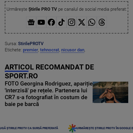
Urmărește
Știrile PRO TV
pe canalul de social media preferat:
Sursa:
StirilePROTV
Etichete:
premier
,
tehnocrat
,
nicusor dan
,
ARTICOL RECOMANDAT DE
SPORT.RO
FOTO Georgina Rodriguez, apariție
'interzisă' pe rețele. Partenera lui
CR7 s-a fotografiat în costum de
baie pe barcă
UGĂ ȘTIRILE PROTV CA SURSĂ PREFERATĂ
URMĂREȘTE ȘTIRILE PROTV ÎN GOOGLE 