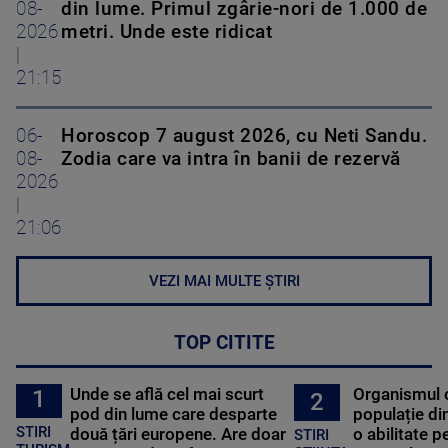
08-
din lume. Primul zgârie-nori de 1.000 de
2026
metri. Unde este ridicat
|
21:15
06-
Horoscop 7 august 2026, cu Neti Sandu.
08-
Zodia care va intra în banii de rezervă
2026
|
21:06
VEZI MAI MULTE ȘTIRI
TOP CITITE
Unde se află cel mai scurt
Organismul 
1
2
pod din lume care desparte
populație di
STIRI
două țări europene. Are doar
o abilitate p
STIRI