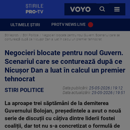
StirilePROTV
CAUTA
VOYO
TOATE 
PROTV NEWS LIVE
ULTIMELE ȘTIRI
Stirileprotv
Stiri Politice
Negocieri blocate pentru noul Guvern. Scenariul care se
conturează după ce Nicușor Dan a luat în calcul un premier tehnocrat
Negocieri blocate pentru noul Guvern.
Scenariul care se conturează după ce
Nicușor Dan a luat în calcul un premier
tehnocrat
Data publicării:
25-05-2026 | 19:12
STIRI POLITICE
Data actualizării:
25-05-2026 | 19:51
La aproape trei săptămâni de la demiterea
Guvernului Bolojan, președintele a avut o nouă
serie de discuții cu câțiva dintre liderii fostei
coaliții, dar tot nu s-a concretizat o formulă de