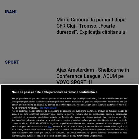
IBANI
Mario Camora, la pământ după
CFR Cluj - Tromso: „Foarte
dureros!”. Explicația căpitanului
SPORT
Ajax Amsterdam - Shelbourne în
Conference League, ACUM pe
VOYO SPORT 1!
Nouă ne pasă ca datele tale personale să rămână confidențiale
Noi și partenerii noștri
201
stocăm și/sau accesăm informații pe dispozitivul dvs., precum identificatorii cookie
unici pentru prelucrarea datelor cu caracter personal. Puteți accepta sau gestiona alegerile dvs. făcând clic mai jos
sau în orice moment, pe pagina cu politica de confidențialitate. Aceste alegeri vor fi raportate partenerilor noștri și
nu vă vor afecta navigarea.
Mai multe detalii
Noi si partenerii nostri (retelele de socializare si agentiile de publicitate partenere, precum si furnizorii nostri de
SPORT
servicii de date analitice) prelucram date pentru a permite website-ului sa functioneze, pentru a personaliza
continutul si anunturile publicitare afisate in functie de interesele si/sau profilul dvs., pentru a va oferi
functionalitati aferente retelelor de socializare si pentru a analiza traficul pe website. Beneficiati de drepturile
prevazute de art. 15-22 din GDPR in legatura cu prelucrarea datelor cu caracter personal. Aceste drepturi pot fi
exercitate prin modalitatea indicata
aici
. Prin click pe “ACCEPT TOATE”, acceptati folosirea tuturor Tehnologiilor de
tip Cookie, care implica inclusiv acceptul dvs. cu privire la stocarea/accesarea informatiilor de catre Vendor-ii cu
care colaboram. Prin click pe “VREAU SA MODIFIC SETARILE INDIVIDUAL” puteti schimba preferintele in mod
individual, mai putin cele legate de cookie strict necesare pentru functionarea website-ului.