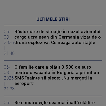
ULTIMELE ȘTIRI
06-
Răsturnare de situație în cazul avionului
08-
cargo ucrainean din Germania vizat de o
2026
dronă explozivă. Ce neagă autoritățile
|
21:40
06-
O familie care a plătit 3.500 de euro
08-
pentru o vacanță în Bulgaria a primit un
2026
SMS înainte să plece: „Nu mergeți la
|
aeroport”
21:33
06-
Se construiește cea mai înaltă clădire