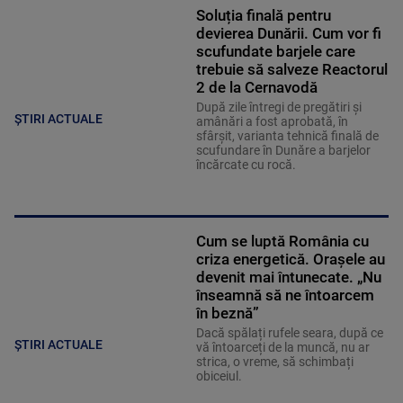
Soluția finală pentru
devierea Dunării. Cum vor fi
scufundate barjele care
trebuie să salveze Reactorul
2 de la Cernavodă
După zile întregi de pregătiri și
ȘTIRI ACTUALE
amânări a fost aprobată, în
sfârșit, varianta tehnică finală de
scufundare în Dunăre a barjelor
încărcate cu rocă.
Cum se luptă România cu
criza energetică. Orașele au
devenit mai întunecate. „Nu
înseamnă să ne întoarcem
în beznă”
Dacă spălați rufele seara, după ce
ȘTIRI ACTUALE
vă întoarceți de la muncă, nu ar
strica, o vreme, să schimbați
obiceiul.