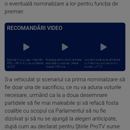
o eventuală nominalizare a lor pentru funcția de
premier.
RECOMANDĂRI VIDEO
Scandal în jurul Legii Integrității.
Strategia pentru Biodiversitate,
Accident după ce două trailere
PSD: USR și PNL au contestat
adoptată cu scandal. „Peste
cu mașini au oprit pe drumul
la CCR
noapte, PSD s-a ...
expres. Un TIR ...
S-a vehiculat și scenariul ca prima nominalizare să
fie doar una de sacrificiu, ce nu va aduna voturile
necesare, urmând ca la a doua desemnare
partidele să fie mai maleabile și să refacă fosta
coaliție cu scopul ca Parlamentul să nu fie
dizolvat și să nu se ajungă la alegeri anticipate,
după cum au declarat pentru Știrile ProTV surse