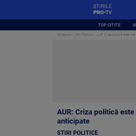
StirilePROTV
TOP CITITE
U
Stirileprotv
Stiri Politice
AUR: Criza politică este ma
AUR: Criza politică est
anticipate
STIRI POLITICE