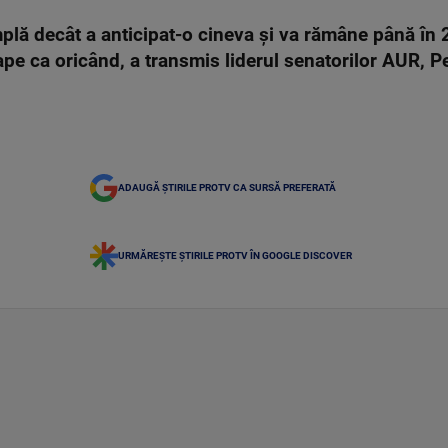
mplă decât a anticipat-o cineva şi va rămâne până în 
ape ca oricând, a transmis liderul senatorilor AUR, Pe
ADAUGĂ ȘTIRILE PROTV CA SURSĂ PREFERATĂ
URMĂREȘTE ȘTIRILE PROTV ÎN GOOGLE DISCOVER