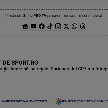
Urmărește
Știrile PRO TV
pe canalul de social media preferat:
 DE SPORT.RO
ie 'interzisă' pe rețele. Partenera lui CR7 s-a fotog
UGĂ ȘTIRILE PROTV CA SURSĂ PREFERATĂ
URMĂREȘTE ȘTIRILE PROTV ÎN GOOGLE 