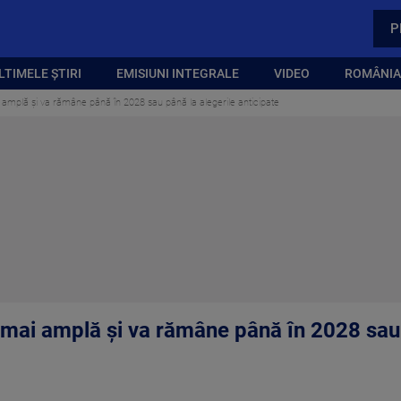
P
LTIMELE ȘTIRI
EMISIUNI INTEGRALE
VIDEO
ROMÂNIA,
i amplă și va rămâne până în 2028 sau până la alegerile anticipate
e mai amplă și va rămâne până în 2028 sau 