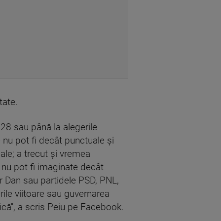
tate.
028 sau până la alegerile
e nu pot fi decât punctuale şi
ale; a trecut şi vremea
, nu pot fi imaginate decât
or Dan sau partidele PSD, PNL,
ile viitoare sau guvernarea
că'', a scris Peiu pe Facebook.