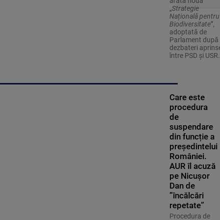
arată noua
„
Strategie
Națională pentru
Biodiversitate
”,
adoptată de
Parlament după
dezbateri aprins
între PSD și USR.
Care este
procedura
de
suspendare
din funcție a
președintelui
României.
AUR îl acuză
pe Nicușor
Dan de
”încălcări
repetate”
Procedura de