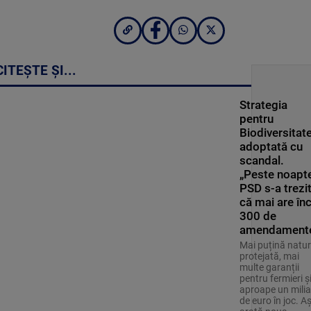
CITEȘTE ȘI...
Strategia
pentru
Biodiversitate
adoptată cu
scandal.
„Peste noapte
PSD s-a trezi
că mai are în
300 de
amendament
Mai puțină natu
protejată, mai
multe garanții
pentru fermieri ș
aproape un milia
de euro în joc. A