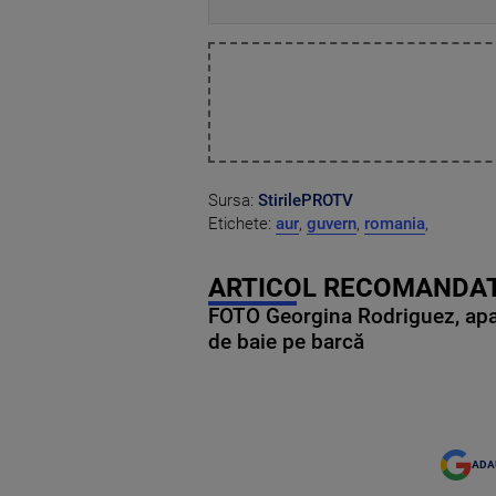
Sursa:
StirilePROTV
Etichete:
aur
,
guvern
,
romania
,
ARTICOL RECOMANDAT
FOTO Georgina Rodriguez, apariț
de baie pe barcă
ADA