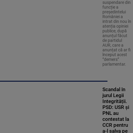
suspendare din
funcție a
președintelui
României a
intrat din nou în
atenția opiniei
publice, după
anunțul făcut
de partidul
AUR, care a
anunțat că ar fi
început acest
”demers”
parlamentar.
Scandal în
jurul Legii
Integrității.
PSD: USR și
PNL au
contestat la
CCR pentru
a-l salva pe