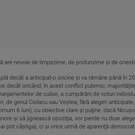
ă are nevoie de limpezime, de profunzime şi de onesti
mplă decât a anticipat-o oricine şi va rămâne până în 2
e decât oricând; în acest conflict puternic, majorităţil
anjamentelor de culise, a cumpărării de voturi individu
rari, de genul Ciolacu sau Veştea; fără alegeri anticipate
imum 6 luni), cu obiective clare şi puţine; dacă Nicuş
ore şi să jignească opoziţia, vor pierde nu doar aleger
mai pot câştiga), ci şi orice urmă de aparenţă democrati