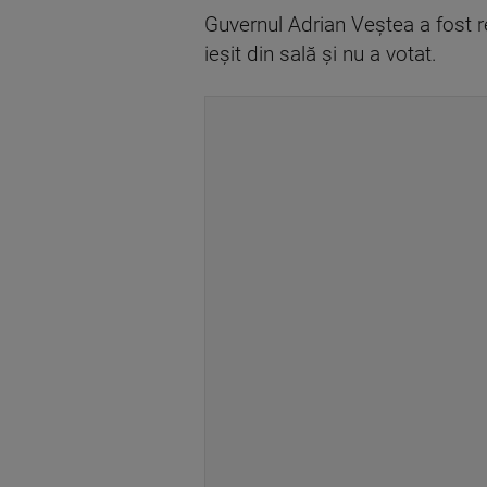
Guvernul Adrian Veştea a fost re
ieşit din sală şi nu a votat.