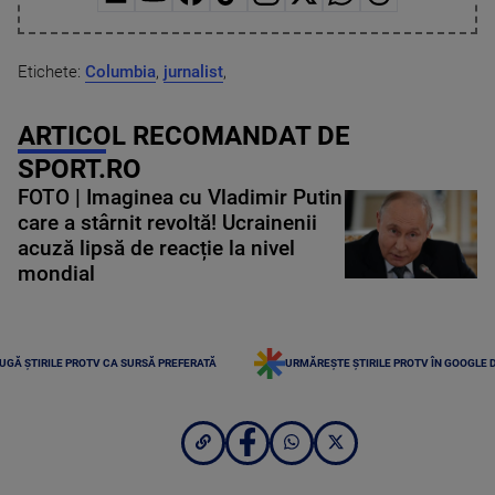
Etichete:
Columbia
,
jurnalist
,
ARTICOL RECOMANDAT DE
SPORT.RO
FOTO | Imaginea cu Vladimir Putin
care a stârnit revoltă! Ucrainenii
acuză lipsă de reacție la nivel
mondial
UGĂ ȘTIRILE PROTV CA SURSĂ PREFERATĂ
URMĂREȘTE ȘTIRILE PROTV ÎN GOOGLE 