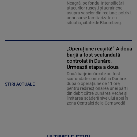
Neagră, pe fondul intensificării
atacurilor rusești și ucrainene
asupra vaselor din regiune, potrivit
unor surse familiarizate cu
situația, citate de Bloomberg.
„Operațiune reușită!” A doua
barjă a fost scufundată
controlat în Dunăre.
Urmează etapa a doua
Două barje încărcate au fost
scufundate controlat în Dunăre,
după o operațiune de 11 ore,
ȘTIRI ACTUALE
pentru redirecționarea unei părți
din debit către Dunărea Veche și
limitarea scăderii nivelului apei în
zona Centralei de la Cernavodă.