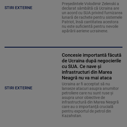
Preşedintele Volodimir Zelenski a
STIRI EXTERNE
declarat sâmbătă că Ucraina are
un acord cu SUA privind furnizarea
lunară de rachete pentru sistemele
Patriot, însă cantitatea acestora
nu este suficientă pentru nevoile
apărării aeriene ucrainene.
Concesie importantă făcută
de Ucraina după negocierile
cu SUA. Ce nave şi
infrastructuri din Marea
Neagră nu va mai ataca
Ucraina ar fi acceptat să nu
STIRI EXTERNE
lanseze atacuri asupra anumitor
petroliere care nu sunt ruse şi
asupra unor obiective de
infrastructură din Marea Neagră
care au o importanţă crucială
pentru exportul de petrol din
Kazahstan.