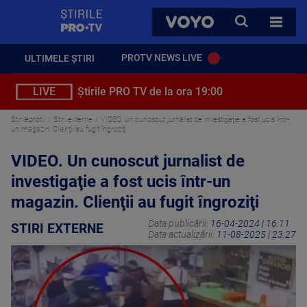
StirilePROTV
CAUTA
VOYO
TOATE 
PROTV NEWS LIVE
ULTIMELE ȘTIRI
LIVE
Știrile PRO TV de la ora 19:00
Stirileprotv
Stiri externe
VIDEO. Un cunoscut jurnalist de investigaţie a fost ucis într-
un magazin. Clienţii au fugit îngroziţi
VIDEO. Un cunoscut jurnalist de
investigaţie a fost ucis într-un
magazin. Clienţii au fugit îngroziţi
Data publicării:
16-04-2024 | 16:11
STIRI EXTERNE
Data actualizării:
11-08-2025 | 23:27