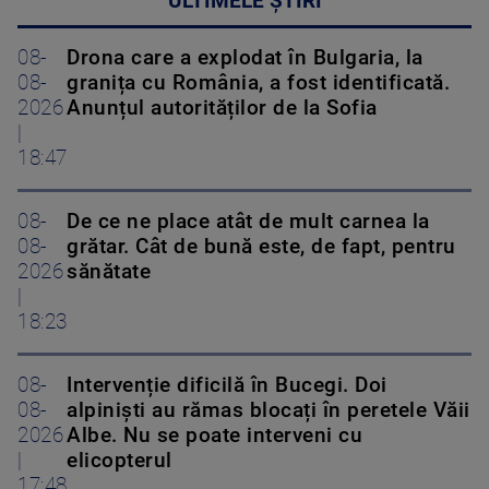
ULTIMELE ȘTIRI
08-
Drona care a explodat în Bulgaria, la
08-
granița cu România, a fost identificată.
2026
Anunțul autorităților de la Sofia
|
18:47
08-
De ce ne place atât de mult carnea la
08-
grătar. Cât de bună este, de fapt, pentru
2026
sănătate
|
18:23
08-
Intervenție dificilă în Bucegi. Doi
08-
alpiniști au rămas blocați în peretele Văii
2026
Albe. Nu se poate interveni cu
|
elicopterul
17:48