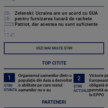
08-
Zelenski: Ucraina are un acord cu SUA
08-
pentru furnizarea lunară de rachete
2026
Patriot, dar acestea nu sunt suficiente
|
17:47
VEZI MAI MULTE ȘTIRI
TOP CITITE
Organismul oamenilor dintr-o
Victorie p
1
2
populație din Asia a dezvoltat
Europeană
o abilitate pe care restul
obligată d
STIRI
ȘTIRI
oamenilor nu o au
permită au
STIINTA
ACTUALE
la EPPO
PARTENERI