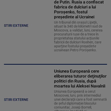
de Putin. Rusia a confiscat
fabrica de dulciuri a lui
Poroşenko, fostul
preşedinte al Ucrainei
Un tribunal din oraşul Lipeţk,
STIRI EXTERNE
situat la 340 de kilometri sud de
Moscova, a validat, luni, cererea
procuraturii ruse de a trece în
proprietatea statului acţiunile
fabricii de dulciuri Roshen, care
aparţine fostului preşedinte
ucrainean Petro Poroşenko.
Uniunea Europeană cere
eliberarea tuturor deţinuţilor
politici din Rusia, după
moartea lui Aleksei Navalnîi
Uniunea Europeană a cerut
Moscovei, luni, prin intermediul
unei declaraţii care a fost semnată
STIRI EXTERNE
de şeful diplomaţiei blocului
comunitar, Josep Borrell,