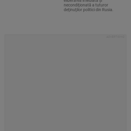
eliberarea imediată şi
necondiţionată a tuturor
deţinuţilor politici din Rusia.