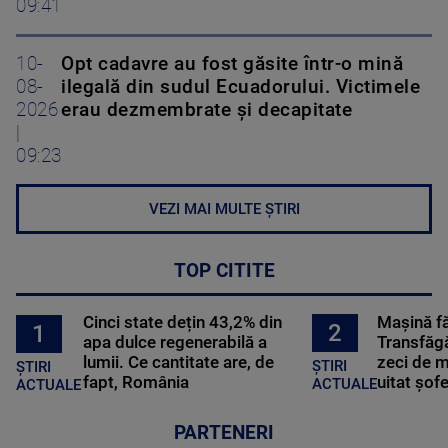
09:41
10-
Opt cadavre au fost găsite într-o mină
08-
ilegală din sudul Ecuadorului. Victimele
2026
erau dezmembrate și decapitate
|
09:23
VEZI MAI MULTE ȘTIRI
TOP CITITE
Cinci state dețin 43,2% din
Mașină f
2
1
apa dulce regenerabilă a
Transfăgă
lumii. Ce cantitate are, de
zeci de m
ȘTIRI
ȘTIRI
fapt, România
uitat șof
ACTUALE
ACTUALE
PARTENERI