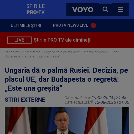
StirilePROTV
CAUTA
VOYO
TOATE 
PROTV NEWS LIVE
ULTIMELE ȘTIRI
LIVE
Știrile PRO TV ale dimineții
Stirileprotv
Stiri externe
Ungaria dă o palmă Rusiei. Decizia, pe placul UE, dar
Budapesta o regretă: „Este una greșită”
Ungaria dă o palmă Rusiei. Decizia, pe
placul UE, dar Budapesta o regretă:
„Este una greșită”
Data publicării:
19-02-2024 | 21:43
STIRI EXTERNE
Data actualizării:
12-08-2025 | 01:06