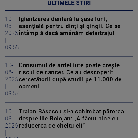
ULTIMELE ȘTIRI
10-
Igienizarea dentară la șase luni,
08-
esențială pentru dinți și gingii. Ce se
2026
întâmplă dacă amânăm detartrajul
|
09:58
10-
Consumul de ardei iute poate crește
08-
riscul de cancer. Ce au descoperit
2026
cercetătorii după studii pe 11.000 de
|
oameni
09:57
10-
Traian Băsescu și-a schimbat părerea
08-
despre Ilie Bolojan: „A făcut bine cu
2026
reducerea de cheltuieli”
|