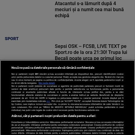
Atacantul s-a lămurit după 4
meciuri și a numit cea mai bună
echipă
SPORT
Sepsi OSK – FCSB, LIVE TEXT pe
Sport.ro de la ora 21:30! Trupa lui
Becali poate urca pe primul loc
Nouă ne pasă ca datele tale personale să rămână confidențiale
Noi și partenerii noștri
201
stocăm și/sau accesăm informații pe dispozitivul dvs., precum identificatorii cookie
unici pentru prelucrarea datelor cu caracter personal. Puteți accepta sau gestiona alegerile dvs. făcând clic mai jos
sau în orice moment, pe pagina cu politica de confidențialitate. Aceste alegeri vor fi raportate partenerilor noștri și
nu vă vor afecta navigarea.
Mai multe detalii
Noi si partenerii nostri (retelele de socializare si agentiile de publicitate partenere, precum si furnizorii nostri de
SPORT
servicii de date analitice) prelucram date pentru a permite website-ului sa functioneze, pentru a personaliza
continutul si anunturile publicitare afisate in functie de interesele si/sau profilul dvs., pentru a va oferi
functionalitati aferente retelelor de socializare si pentru a analiza traficul pe website. Beneficiati de drepturile
prevazute de art. 15-22 din GDPR in legatura cu prelucrarea datelor cu caracter personal. Aceste drepturi pot fi
exercitate prin modalitatea indicata
aici
. Prin click pe “ACCEPT TOATE”, acceptati folosirea tuturor Tehnologiilor de
tip Cookie, care implica inclusiv acceptul dvs. cu privire la stocarea/accesarea informatiilor de catre Vendor-ii cu
care colaboram. Prin click pe “VREAU SA MODIFIC SETARILE INDIVIDUAL” puteti schimba preferintele in mod
individual, mai putin cele legate de cookie strict necesare pentru functionarea website-ului.
Atât noi, cât și partenerii noștri prelucrăm datele pentru a oferi:
Dezvoltarea și îmbunătățirea serviciilor. Măsurarea performanței reclamelor. Stocarea și/sau accesarea informațiilor
de pe un dispozitiv. Utilizarea profilurilor pentru selectarea conținutului personalizat. Crearea profilurilor de conținut
personalizat. Utilizarea profilurilor pentru selectarea publicității personalizate. Crearea profilurilor pentru publicitate
personalizată. Măsurarea performanței conținutului. Înțelegerea publicului prin statistici sau combinații de date din
surse diferite. Utilizarea de date limitate pentru a selecta publicitatea. Utilizarea datelor limitate pentru a selecta