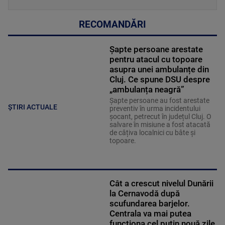
RECOMANDĂRI
Șapte persoane arestate
pentru atacul cu topoare
asupra unei ambulanțe din
Cluj. Ce spune DSU despre
„ambulanța neagră”
Șapte persoane au fost arestate
ȘTIRI ACTUALE
preventiv în urma incidentului
șocant, petrecut în județul Cluj. O
salvare în misiune a fost atacată
de câțiva localnici cu bâte și
topoare.
Cât a crescut nivelul Dunării
la Cernavodă după
scufundarea barjelor.
Centrala va mai putea
funcționa cel puțin nouă zile