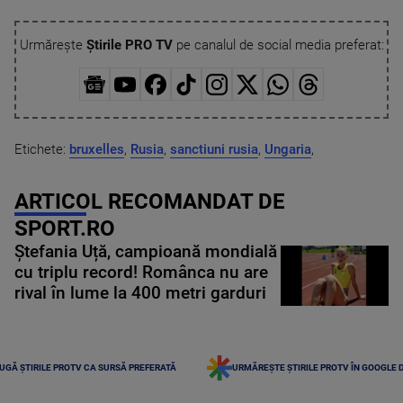
Urmărește
Știrile PRO TV
pe canalul de social media preferat:
Etichete:
bruxelles
,
Rusia
,
sanctiuni rusia
,
Ungaria
,
ARTICOL RECOMANDAT DE
SPORT.RO
Ștefania Uță, campioană mondială
cu triplu record! Românca nu are
rival în lume la 400 metri garduri
UGĂ ȘTIRILE PROTV CA SURSĂ PREFERATĂ
URMĂREȘTE ȘTIRILE PROTV ÎN GOOGLE 