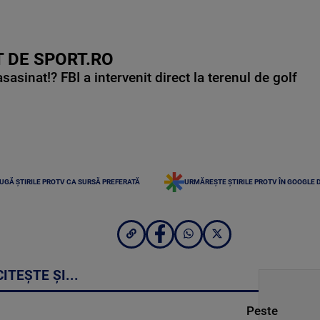
 DE SPORT.RO
asinat!? FBI a intervenit direct la terenul de golf
UGĂ ȘTIRILE PROTV CA SURSĂ PREFERATĂ
URMĂREȘTE ȘTIRILE PROTV ÎN GOOGLE 
CITEȘTE ȘI...
Peste