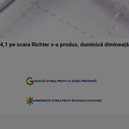
4,1 pe scara Richter s-a produs, duminică dimineață
ADAUGĂ ȘTIRILE PROTV CA SURSĂ PREFERATĂ
URMĂREȘTE ȘTIRILE PROTV ÎN GOOGLE DISCOVER