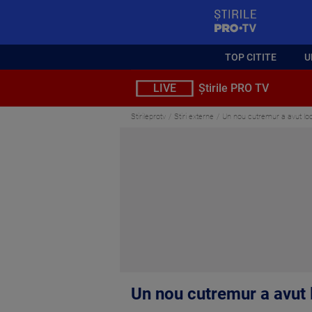
StirilePROTV
TOP CITITE
U
LIVE
Știrile PRO TV
Stirileprotv
Stiri externe
Un nou cutremur a avut loc
Un nou cutremur a avut 