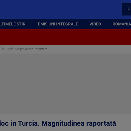
P
LTIMELE ȘTIRI
EMISIUNI INTEGRALE
VIDEO
ROMÂNIA,
 în Turcia. Magnitudinea raportată
loc în Turcia. Magnitudinea raportată