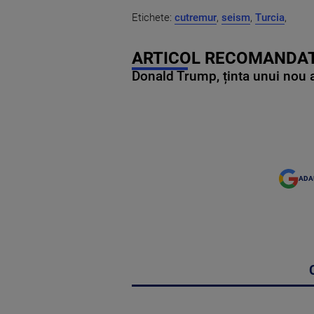
Etichete:
cutremur
,
seism
,
Turcia
,
ARTICOL RECOMANDAT
Donald Trump, ținta unui nou as
ADA