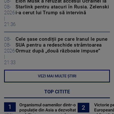
08-
Elon Musk a refuzat accesul Ucrainei la
08-
Starlink pentru atacuri în Rusia. Zelenski
2026
i-a cerut lui Trump să intervină
|
21:36
08-
Cele șase condiții pe care Iranul le pune
08-
SUA pentru a redeschide strâmtoarea
2026
Ormuz după „două războaie impuse”
|
21:33
VEZI MAI MULTE ȘTIRI
TOP CITITE
Organismul oamenilor dintr-o
Victorie p
1
2
populație din Asia a dezvoltat
Europeană