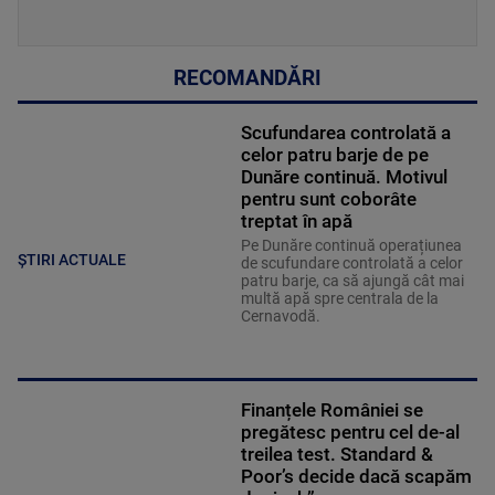
RECOMANDĂRI
Scufundarea controlată a
celor patru barje de pe
Dunăre continuă. Motivul
pentru sunt coborâte
treptat în apă
Pe Dunăre continuă operațiunea
ȘTIRI ACTUALE
de scufundare controlată a celor
patru barje, ca să ajungă cât mai
multă apă spre centrala de la
Cernavodă.
Finanțele României se
pregătesc pentru cel de-al
treilea test. Standard &
Poor’s decide dacă scapăm