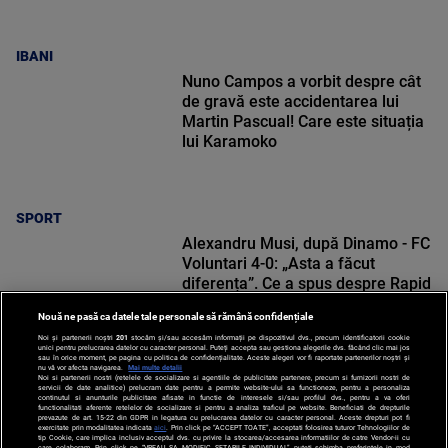
IBANI
Nuno Campos a vorbit despre cât
de gravă este accidentarea lui
Martin Pascual! Care este situația
lui Karamoko
SPORT
Alexandru Musi, după Dinamo - FC
Voluntari 4-0: „Asta a făcut
diferența”. Ce a spus despre Rapid
Nouă ne pasă ca datele tale personale să rămână confidențiale
Noi și partenerii noștri
201
stocăm și/sau accesăm informații pe dispozitivul dvs., precum identificatorii cookie
unici pentru prelucrarea datelor cu caracter personal. Puteți accepta sau gestiona alegerile dvs. făcând clic mai jos
sau în orice moment, pe pagina cu politica de confidențialitate. Aceste alegeri vor fi raportate partenerilor noștri și
nu vă vor afecta navigarea.
Mai multe detalii
SPORT
Noi si partenerii nostri (retelele de socializare si agentiile de publicitate partenere, precum si furnizorii nostri de
servicii de date analitice) prelucram date pentru a permite website-ului sa functioneze, pentru a personaliza
continutul si anunturile publicitare afisate in functie de interesele si/sau profilul dvs., pentru a va oferi
functionalitati aferente retelelor de socializare si pentru a analiza traficul pe website. Beneficiati de drepturile
prevazute de art. 15-22 din GDPR in legatura cu prelucrarea datelor cu caracter personal. Aceste drepturi pot fi
exercitate prin modalitatea indicata
aici
. Prin click pe “ACCEPT TOATE”, acceptati folosirea tuturor Tehnologiilor de
tip Cookie, care implica inclusiv acceptul dvs. cu privire la stocarea/accesarea informatiilor de catre Vendor-ii cu
care colaboram. Prin click pe “VREAU SA MODIFIC SETARILE INDIVIDUAL” puteti schimba preferintele in mod