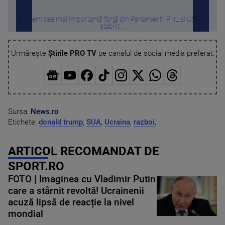
„Suntem cea mai importantă forţă din Parlament”. PNL și USR au
Român
stabilit ...
Urmărește
Știrile PRO TV
pe canalul de social media preferat:
Sursa:
News.ro
Etichete:
donald trump
,
SUA
,
Ucraina
,
razboi
,
ARTICOL RECOMANDAT DE
SPORT.RO
FOTO | Imaginea cu Vladimir Putin
care a stârnit revoltă! Ucrainenii
acuză lipsă de reacție la nivel
mondial