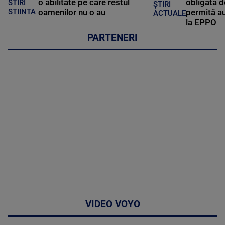
o abilitate pe care restul
obligată d
STIRI
ȘTIRI
oamenilor nu o au
permită au
STIINTA
ACTUALE
la EPPO
PARTENERI
VIDEO VOYO