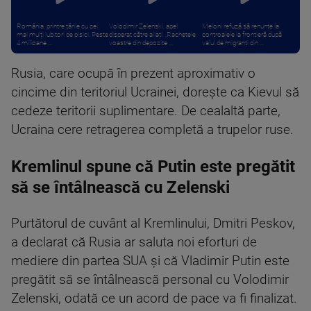
România, printre țările cu cei
Volodimir Zelenski, apel
Meloni refuză să renunțe la
mai mulți iubitori de pisici. Peste
disperat către aliați: „Rachetele
controalele la frontieră după
4 milioane ...
voastre din depozite ...
valul de migranți din ...
Rusia, care ocupă în prezent aproximativ o
cincime din teritoriul Ucrainei, doreşte ca Kievul să
cedeze teritorii suplimentare. De cealaltă parte,
Ucraina cere retragerea completă a trupelor ruse.
Kremlinul spune că Putin este pregătit
să se întâlnească cu Zelenski
Purtătorul de cuvânt al Kremlinului, Dmitri Peskov,
a declarat că Rusia ar saluta noi eforturi de
mediere din partea SUA şi că Vladimir Putin este
pregătit să se întâlnească personal cu Volodimir
Zelenski, odată ce un acord de pace va fi finalizat.