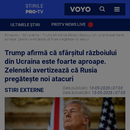
StirilePROTV
CAUTA
VOYO
TOATE 
PROTV NEWS LIVE
ULTIMELE ȘTIRI
Stirileprotv
Stiri externe
Trump afirmă că sfârşitul războiului din Ucraina este foarte
aproape. Zelenski avertizează că Rusia pregăteşte noi atacuri
Trump afirmă că sfârşitul războiului
din Ucraina este foarte aproape.
Zelenski avertizează că Rusia
pregăteşte noi atacuri
Data publicării:
13-05-2026 | 07:03
STIRI EXTERNE
Data actualizării:
13-05-2026 | 07:05