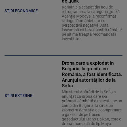
de „junk”
România a scapat din nou de
STIRI ECONOMICE
retrogradarea la categoria „junk”.
Agenția Moody's, a reconfirmat
ratingul României, dar cu
perspectivă negativă. Asta
înseamnă că țara noastră rămâne
pe ultima treaptă recomandată
investițiilor.
Drona care a explodat în
Bulgaria, la granița cu
România, a fost identificată.
Anunțul autorităților de la
Sofia
Ministerul Apărării de la Sofia a
STIRI EXTERNE
anunțat că drona care s-a
prăbușit sâmbătă dimineața pe un
câmp din Bulgaria, la circa un
kilometru de stația de comprimare
a gazelor de pe traseul
gazoductului Trans-Balkan, este o
dronă-momeală de tip Maya.