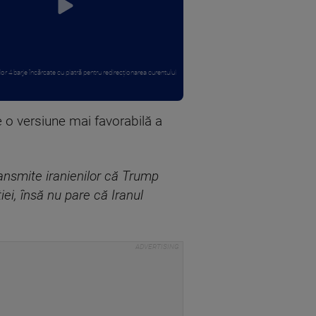
r 4 barje încărcate cu piatră pentru redirecționarea curentului
e o versiune mai favorabilă a
transmite iranienilor că Trump
ei, însă nu pare că Iranul