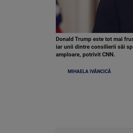
Donald Trump este tot mai frus
iar unii dintre consilierii săi 
amploare, potrivit CNN.
MIHAELA IVĂNCICĂ