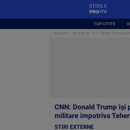
StirilePROTV
TOP CITITE
U
Stirileprotv
Stiri externe
CNN: Donald Trump își pierd
CNN: Donald Trump își p
militare împotriva Teher
STIRI EXTERNE