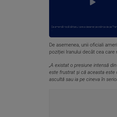
Ce amendă riscă bărbatul care a desenat pe stânca de pe Tra
...
De asemenea, unii oficiali ameri
poziției Iranului decât cea care 
„A existat o presiune intensă din
este frustrat și că aceasta este 
ascultă sau ia pe cineva în serio