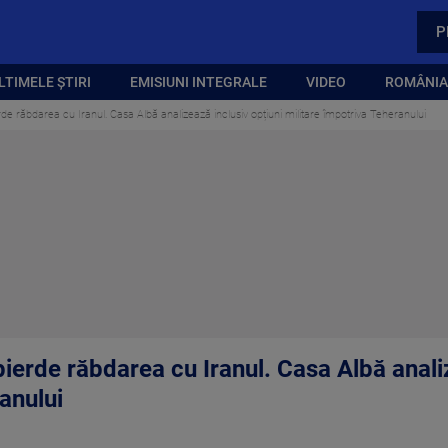
P
LTIMELE ȘTIRI
EMISIUNI INTEGRALE
VIDEO
ROMÂNIA,
e răbdarea cu Iranul. Casa Albă analizează inclusiv opțiuni militare împotriva Teheranului
ierde răbdarea cu Iranul. Casa Albă analiz
anului