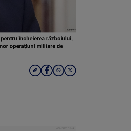
GETTY
 pentru încheierea războiului,
unor operațiuni militare de