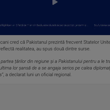
nsfăgărășan. Ar
O fetiță de 11 ani din Bacău este căutată de zeci de polițiști, jandarmi și ...
Scufundarea celo
...
cani cred că Pakistanul prezintă frecvent Statelor Unit
reflectă realitatea, au spus două dintre surse.
 partea țărilor din regiune și a Pakistanului pentru a le 
ultima lor șansă de a se angaja serios pe calea diplomați
s”
, a declarat luni un oficial regional.