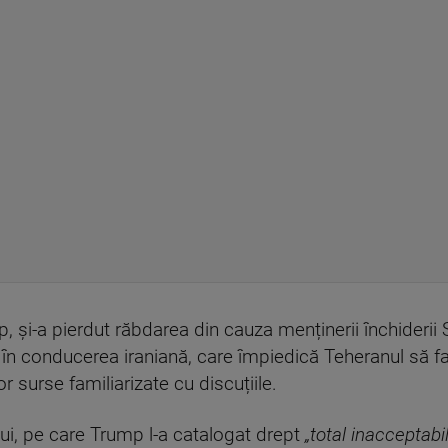
 și-a pierdut răbdarea din cauza menținerii închiderii
 în conducerea iraniană, care împiedică Teheranul să fa
or surse familiarizate cu discuțiile.
lui, pe care Trump l-a catalogat drept
„total inacceptabil