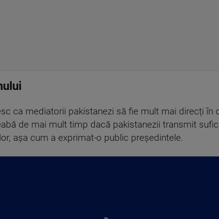
nului
esc ca mediatorii pakistanezi să fie mult mai direcți în 
treabă de mai mult timp dacă pakistanezii transmit sufi
lor, așa cum a exprimat-o public președintele.