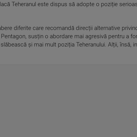
e dacă Teheranul este dispus să adopte o poziție serio
tabere diferite care recomandă direcții alternative priv
 din Pentagon, susțin o abordare mai agresivă pentru a fo
să slăbească și mai mult poziția Teheranului. Alții, însă,