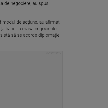
asă de negociere, au spus
ind modul de acțiune, au afirmat
rța Iranul la masa negocierilor
 insistă să se acorde diplomației