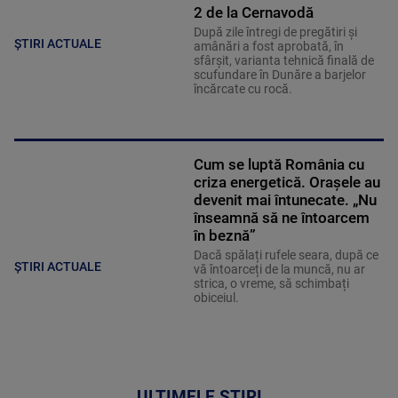
2 de la Cernavodă
După zile întregi de pregătiri și
ȘTIRI ACTUALE
amânări a fost aprobată, în
sfârșit, varianta tehnică finală de
scufundare în Dunăre a barjelor
încărcate cu rocă.
Cum se luptă România cu
criza energetică. Orașele au
devenit mai întunecate. „Nu
înseamnă să ne întoarcem
în beznă”
Dacă spălați rufele seara, după ce
ȘTIRI ACTUALE
vă întoarceți de la muncă, nu ar
strica, o vreme, să schimbați
obiceiul.
ULTIMELE ȘTIRI