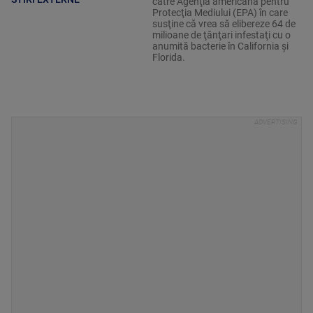
către Agenţia americană pentru
Protecţia Mediului (EPA) în care
susţine că vrea să elibereze 64 de
milioane de ţânţari infestaţi cu o
anumită bacterie în California şi
Florida.