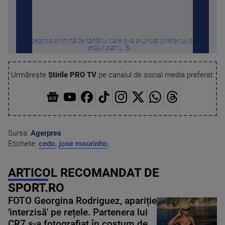
Pedeapsa primită de tânărul care și-a aruncat prietenul de la
Cu c
etajul patru. Și ...
Urmărește
Știrile PRO TV
pe canalul de social media preferat:
Sursa:
Agerpres
Etichete:
cedo
,
jose mourinho
,
ARTICOL RECOMANDAT DE
SPORT.RO
FOTO Georgina Rodriguez, apariție
'interzisă' pe rețele. Partenera lui
CR7 s-a fotografiat în costum de