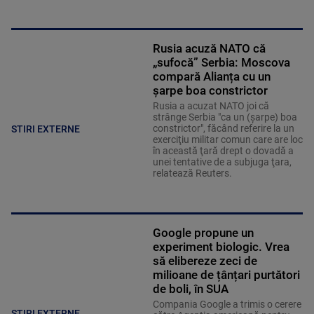
Rusia acuză NATO că
„sufocă” Serbia: Moscova
compară Alianța cu un
șarpe boa constrictor
Rusia a acuzat NATO joi că
strânge Serbia "ca un (şarpe) boa
constrictor", făcând referire la un
STIRI EXTERNE
exerciţiu militar comun care are loc
în această ţară drept o dovadă a
unei tentative de a subjuga ţara,
relatează Reuters.
Google propune un
experiment biologic. Vrea
să elibereze zeci de
milioane de țânțari purtători
de boli, în SUA
Compania Google a trimis o cerere
STIRI EXTERNE