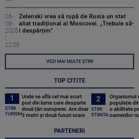
06-
Zelenski vrea să rupă de Rusia un stat
08-
aliat tradițional al Moscovei. „Trebuie să-
2026
i despărțim”
|
22:09
VEZI MAI MULTE ȘTIRI
TOP CITITE
Unde se află cel mai scurt
Organismul 
1
2
pod din lume care desparte
populație di
STIRI
două țări europene. Are doar
o abilitate p
STIRI
TURISM
3 metri și două fusuri orare
oamenilor nu
STIINTA
PARTENERI