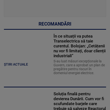
RECOMANDĂRI
În ce situații va putea
Transelectrica să taie
curentul. Bolojan: „Cetățenii
nu vor fi limitați, doar clienții
industriali”
S-au luat măsuri excepționale la
ȘTIRI ACTUALE
Guvern, care a aprobat un plan de
pregătire pentru riscuri în
domeniul energiei electrice.
Soluția finală pentru
devierea Dunării. Cum vor fi
scufundate barjele care
trebuie să salveze Reactorul