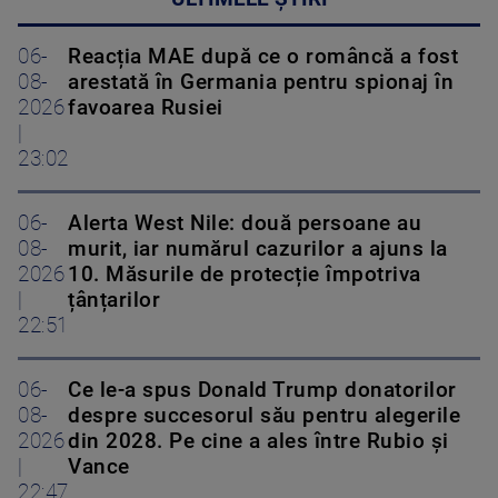
06-
Reacția MAE după ce o româncă a fost
08-
arestată în Germania pentru spionaj în
2026
favoarea Rusiei
|
23:02
06-
Alerta West Nile: două persoane au
08-
murit, iar numărul cazurilor a ajuns la
2026
10. Măsurile de protecție împotriva
|
țânțarilor
22:51
06-
Ce le-a spus Donald Trump donatorilor
08-
despre succesorul său pentru alegerile
2026
din 2028. Pe cine a ales între Rubio și
|
Vance
22:47