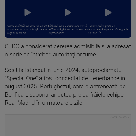
Cu ce era încărcat avionul cargo
Bărbatul care a desenat o inimă
Italienii, cehii și croații
ucrainean Antonov lângă care s-
pe Transfăgărășan ar putea crea
agonizează la peste 40 de grade
a găsit o dronă ...
un precedent. ...
Celsius. În ...
CEDO a considerat cererea admisibilă şi a adresat
o serie de întrebări autorităţilor turce.
Sosit la Istanbul în iunie 2024, autoproclamatul
"Special One" a fost concediat de Fenerbahce în
august 2025. Portughezul, care o antrenează pe
Benfica Lisabona, ar putea prelua frâiele echipei
Real Madrid în următoarele zile.