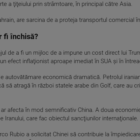
 a ţiţeiului prin strâmtoare, în principal către Asia.
hrain, are sarcina de a proteja transportul comercial î
 fi închisă?
ajul de a fi un mijloc de a impune un cost direct lui T
 un efect inflaţionist aproape imediat în SUA şi în între
 de autovătămare economică dramatică. Petrolul irania
 să atragă în război statele arabe din Golf, care au crit
rii ar afecta în mod semnificativ China. A doua econ
e Iranului, care fac obiectul sancţiunilor internaţionale.
o Rubio a solicitat Chinei să contribuie la împiedicare