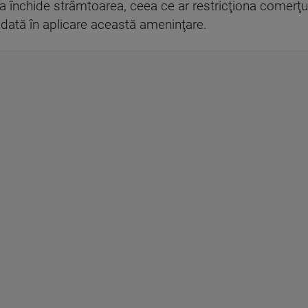
va închide strâmtoarea, ceea ce ar restricţiona comerţul
iodată în aplicare această ameninţare.