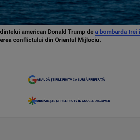
edintelui american Donald Trump de
a bombarda trei i
erea conflictului din Orientul Mijlociu.
ADAUGĂ ȘTIRILE PROTV CA SURSĂ PREFERATĂ
URMĂREȘTE ȘTIRILE PROTV ÎN GOOGLE DISCOVER