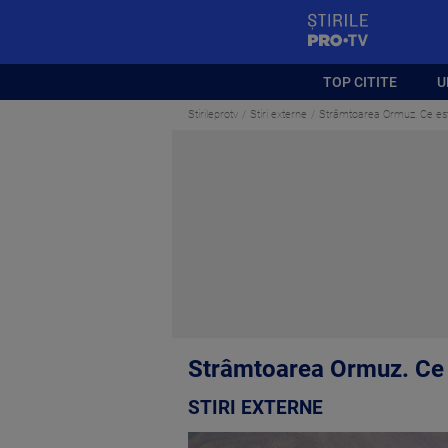
StirilePROTV
TOP CITITE
U
Stirileprotv
Stiri externe
Strâmtoarea Ormuz. Ce est
Strâmtoarea Ormuz. Ce e
STIRI EXTERNE