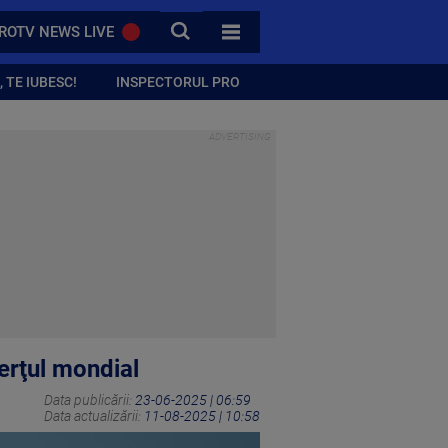
CAUTA
ROTV NEWS LIVE
TOATE CATEGORIILE
 TE IUBESC!
INSPECTORUL PRO
erţul mondial
Data publicării:
23-06-2025 | 06:59
Data actualizării:
11-08-2025 | 10:58