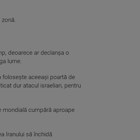
n zonă.
rump, deoarece ar declanşa o
aga lume.
n foloseşte aceeaşi poartă de
icat dur atacul israelian, pentru
omie mondială cumpără aproape
a Iranului să închidă