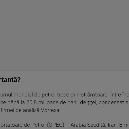
rtantă?
mul mondial de petrol trece prin strâmtoare. Între înc
ne până la 20,8 milioane de barili de ţiţei, condensat şi
 firmei de analiză Vortexa.
portatoare de Petrol (OPEC) – Arabia Saudită, Iran, Emi