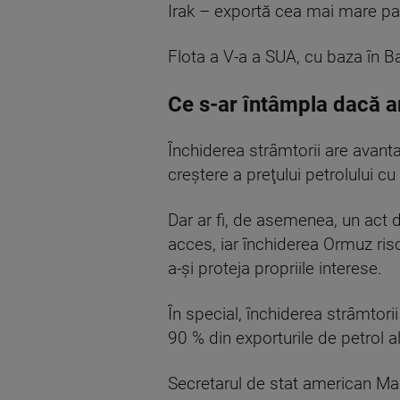
Irak – exportă cea mai mare parte
Flota a V-a a SUA, cu baza în Ba
Ce s-ar întâmpla dacă ar
Închiderea strâmtorii are avant
creştere a preţului petrolului cu
Dar ar fi, de asemenea, un act
acces, iar închiderea Ormuz riscă
a-şi proteja propriile interese.
În special, închiderea strâmto
90 % din exporturile de petrol al
Secretarul de stat american Marc