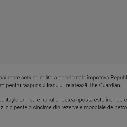
mai mare acţiune militară occidentală împotriva Republic
 pentru răspunsul Iranului, relatează The Guardian.
alităţile prin care Iranul ar putea riposta este închider
 zilnic peste o cincime din rezervele mondiale de petrol