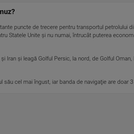
rmuz?
rtante puncte de trecere pentru transportul petrolului
tru Statele Unite şi nu numai, întrucât puterea econo
i Iran şi leagă Golful Persic, la nord, de Golful Oman, 
l său cel mai îngust, iar banda de navigaţie are doar 3