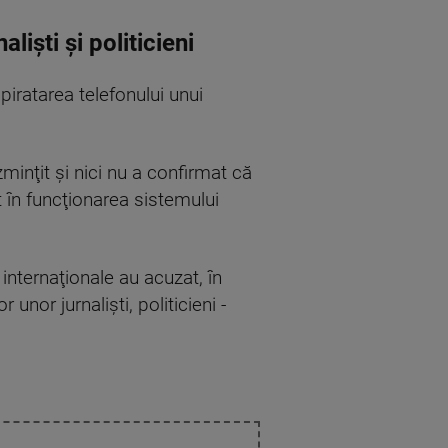
iști și politicieni
piratarea telefonului unui
minţit şi nici nu a confirmat că
t în funcţionarea sistemului
nternaţionale au acuzat, în
unor jurnalişti, politicieni -