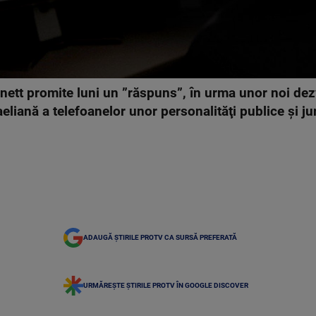
nett promite luni un ”răspuns”, în urma unor noi dezvă
eliană a telefoanelor unor personalităţi publice şi jur
ADAUGĂ ȘTIRILE PROTV CA SURSĂ PREFERATĂ
URMĂREȘTE ȘTIRILE PROTV ÎN GOOGLE DISCOVER