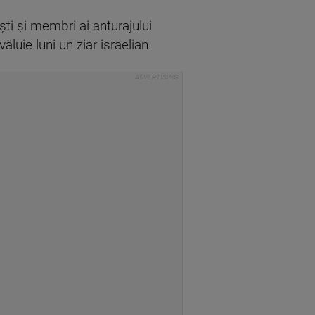
işti şi membri ai anturajului
uie luni un ziar israelian.