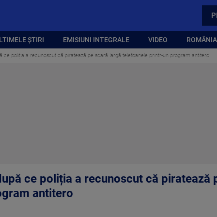
P
LTIMELE ȘTIRI
EMISIUNI INTEGRALE
VIDEO
ROMÂNIA,
pă ce poliția a recunoscut că piratează pe scară largă telefoanele printr-un program antitero
 după ce poliția a recunoscut că piratează 
ogram antitero