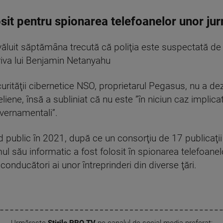
t pentru spionarea telefoanelor unor jurnal
zvăluit săptămâna trecută că poliţia este suspectată de 
riva lui Benjamin Netanyahu
urităţii cibernetice NSO, proprietarul Pegasus, nu a dez
liene, însă a subliniat că nu este ”în niciun caz implica
uvernamentali”.
public în 2021, după ce un consorţiu de 17 publicaţii i
l său informatic a fost folosit în spionarea telefoanelor 
şi conducători ai unor întreprinderi din diverse ţări.
Urmărește
Știrile PRO TV
pe canalul de social media preferat: