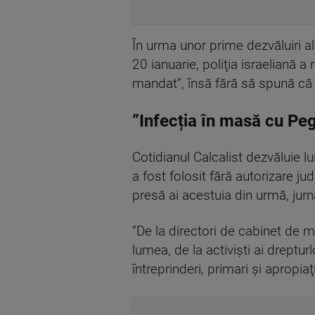
În urma unor prime dezvăluiri a
20 ianuarie, poliţia israeliană 
mandat”, însă fără să spună că
”Infecția în masă cu Pe
Cotidianul Calcalist dezvăluie l
a fost folosit fără autorizare ju
presă ai acestuia din urmă, jurna
”De la directori de cabinet de m
lumea, de la activişti ai dreptur
întreprinderi, primari şi apropiaţ