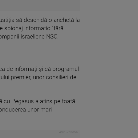
ustiţia să deschidă o anchetă la
e spionaj informatic ”fără
ompanii israeliene NSO.
rea de informaţi şi că programul
tului premier, unor consilieri de
asă cu Pegasus a atins pe toată
a conducerea unor mari