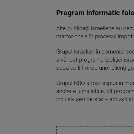
Program informatic folosi
Alte publicaţii israeliene au de
martor-cheie în procesul împot
Grupul israelian în domeniul sec
a vândut programul poliţiei israe
după ce li-l vinde unor clienţi g
Grupul NSO a fost expus în mod 
anchete jurnalistice, că programu
inclusiv şefi de stat -, activşti 