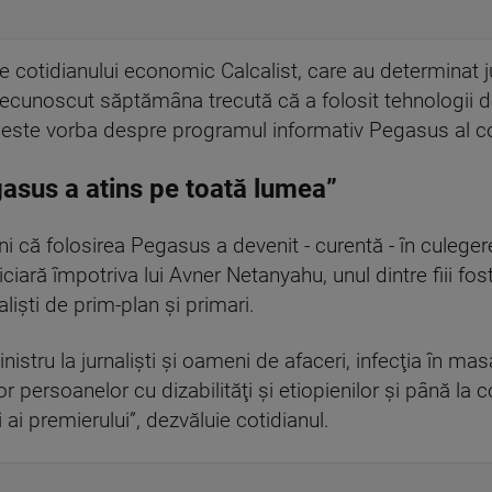
le cotidianului economic Calcalist, care au determinat j
a recunoscut săptămâna trecută că a folosit tehnologii d
 este vorba despre programul informativ Pegasus al c
gasus a atins pe toată lumea”
uni că folosirea Pegasus a devenit - curentă - în culege
diciară împotriva lui Avner Netanyahu, unul dintre fiii fos
lişti de prim-plan şi primari.
inistru la jurnalişti şi oameni de afaceri, infecţia în m
lor persoanelor cu dizabilităţi şi etiopienilor şi până l
i ai premierului”, dezvăluie cotidianul.