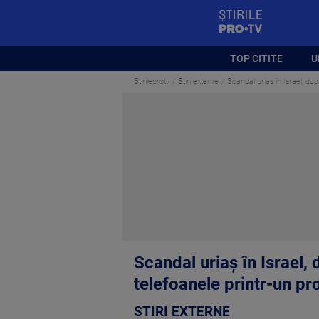
StirilePROTV
TOP CITITE
U
Stirileprotv
Stiri externe
Scandal uriaș în Israel, du
Scandal uriaș în Israel,
telefoanele printr-un pr
STIRI EXTERNE