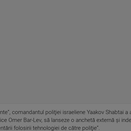
nte”, comandantul poliţiei israeliene Yaakov Shabtai a 
blice Omer Bar-Lev, să lanseze o anchetă externă şi inde
ntării folosirii tehnologiei de către poliţie”.