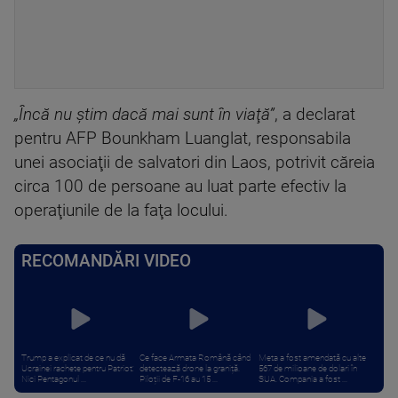
„Încă nu ştim dacă mai sunt în viaţă”
, a declarat
pentru AFP Bounkham Luanglat, responsabila
unei asociaţii de salvatori din Laos, potrivit căreia
circa 100 de persoane au luat parte efectiv la
operaţiunile de la faţa locului.
RECOMANDĂRI VIDEO
Trump a explicat de ce nu dă
Ce face Armata Română când
Meta a fost amendată cu alte
Ucrainei rachete pentru Patriot:
detectează drone la graniță.
567 de milioane de dolari în
Nici Pentagonul ...
Piloții de F-16 au 15 ...
SUA. Compania a fost ...