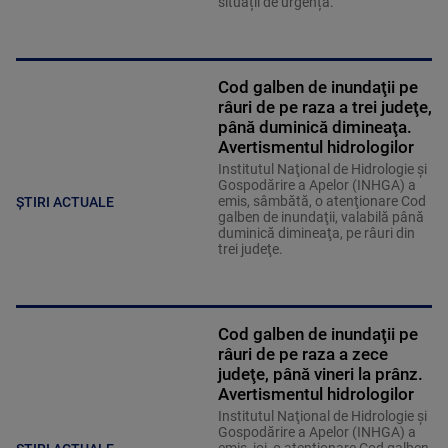
situații de urgență.
Cod galben de inundaţii pe
râuri de pe raza a trei judeţe,
până duminică dimineaţa.
Avertismentul hidrologilor
Institutul Naţional de Hidrologie şi
Gospodărire a Apelor (INHGA) a
emis, sâmbătă, o atenţionare Cod
ȘTIRI ACTUALE
galben de inundaţii, valabilă până
duminică dimineaţa, pe râuri din
trei judeţe.
Cod galben de inundaţii pe
râuri de pe raza a zece
judeţe, până vineri la prânz.
Avertismentul hidrologilor
Institutul Naţional de Hidrologie şi
Gospodărire a Apelor (INHGA) a
emis, joi, o atenţionare Cod galben