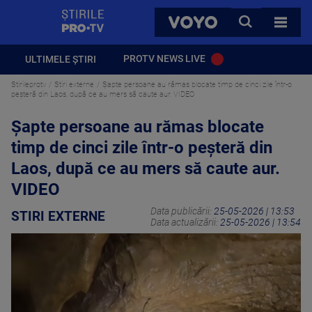
StirilePROTV
CAUTA
VOYO
TOATE 
PROTV NEWS LIVE
ULTIMELE ȘTIRI
Stirileprotv
Stiri externe
Șapte persoane au rămas blocate timp de cinci zile într-o
peşteră din Laos, după ce au mers să caute aur. VIDEO
Șapte persoane au rămas blocate
timp de cinci zile într-o peşteră din
Laos, după ce au mers să caute aur.
VIDEO
Data publicării:
25-05-2026 | 13:53
STIRI EXTERNE
Data actualizării:
25-05-2026 | 13:54