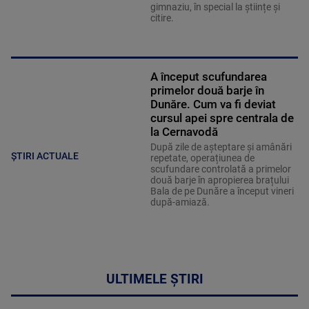
gimnaziu, în special la științe și
citire.
A început scufundarea
primelor două barje în
Dunăre. Cum va fi deviat
cursul apei spre centrala de
la Cernavodă
După zile de așteptare și amânări
ȘTIRI ACTUALE
repetate, operațiunea de
scufundare controlată a primelor
două barje în apropierea brațului
Bala de pe Dunăre a început vineri
după-amiază.
ULTIMELE ȘTIRI