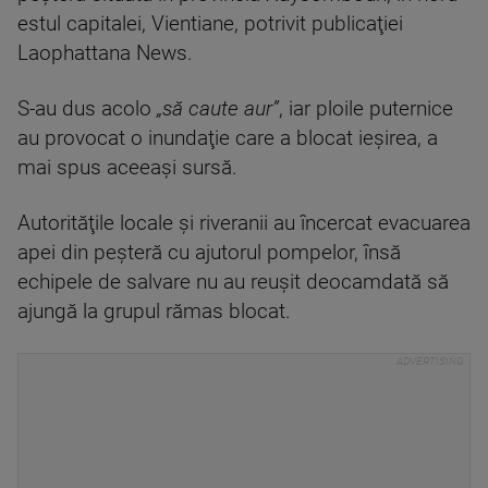
estul capitalei, Vientiane, potrivit publicaţiei
Laophattana News.
S-au dus acolo
„să caute aur”
, iar ploile puternice
au provocat o inundaţie care a blocat ieşirea, a
mai spus aceeaşi sursă.
Autorităţile locale şi riveranii au încercat evacuarea
apei din peşteră cu ajutorul pompelor, însă
echipele de salvare nu au reuşit deocamdată să
ajungă la grupul rămas blocat.