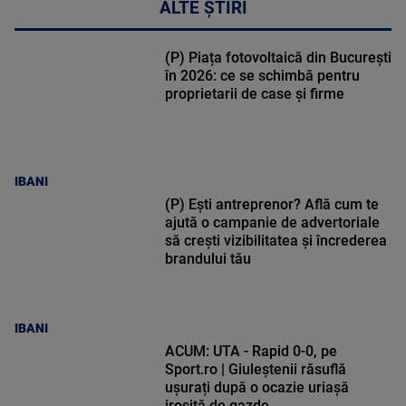
ALTE ȘTIRI
(P) Piața fotovoltaică din București
în 2026: ce se schimbă pentru
proprietarii de case și firme
IBANI
(P) Ești antreprenor? Află cum te
ajută o campanie de advertoriale
să crești vizibilitatea și încrederea
brandului tău
IBANI
ACUM: UTA - Rapid 0-0, pe
Sport.ro | Giuleștenii răsuflă
ușurați după o ocazie uriașă
irosită de gazde