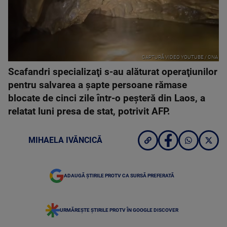
CAPTURĂ VIDEO YOUTUBE / CNA
Scafandri specializaţi s-au alăturat operaţiunilor
pentru salvarea a şapte persoane rămase
blocate de cinci zile într-o peşteră din Laos, a
relatat luni presa de stat, potrivit AFP.
MIHAELA IVĂNCICĂ
ADAUGĂ ȘTIRILE PROTV CA SURSĂ PREFERATĂ
URMĂREȘTE ȘTIRILE PROTV ÎN GOOGLE DISCOVER