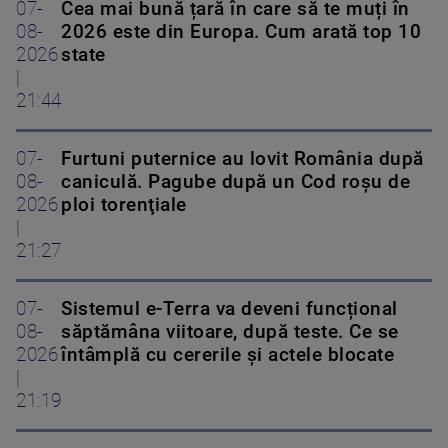
07-
Cea mai bună țară în care să te muți în
08-
2026 este din Europa. Cum arată top 10
2026
state
|
21:44
07-
Furtuni puternice au lovit România după
08-
caniculă. Pagube după un Cod roşu de
2026
ploi torenţiale
|
21:27
07-
Sistemul e-Terra va deveni funcțional
08-
săptămâna viitoare, după teste. Ce se
2026
întâmplă cu cererile și actele blocate
|
21:19