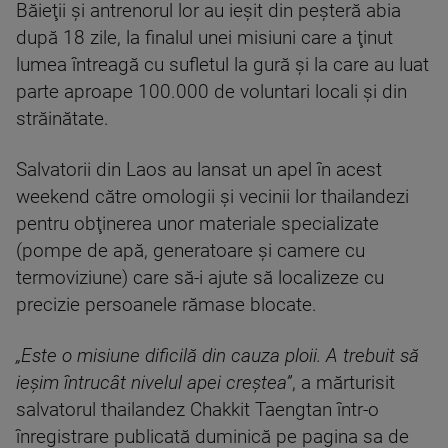
Băieţii şi antrenorul lor au ieşit din peşteră abia
după 18 zile, la finalul unei misiuni care a ţinut
lumea întreagă cu sufletul la gură şi la care au luat
parte aproape 100.000 de voluntari locali şi din
străinătate.
Salvatorii din Laos au lansat un apel în acest
weekend către omologii şi vecinii lor thailandezi
pentru obţinerea unor materiale specializate
(pompe de apă, generatoare şi camere cu
termoviziune) care să-i ajute să localizeze cu
precizie persoanele rămase blocate.
„Este o misiune dificilă din cauza ploii. A trebuit să
ieşim întrucât nivelul apei creştea”
, a mărturisit
salvatorul thailandez Chakkit Taengtan într-o
înregistrare publicată duminică pe pagina sa de