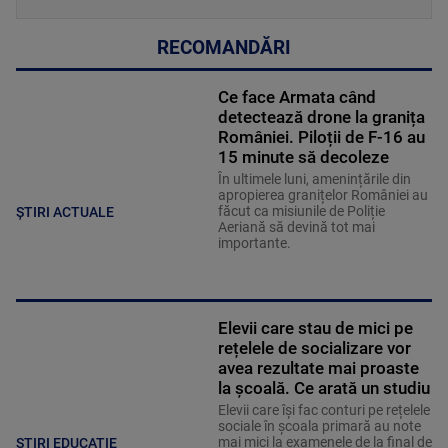
RECOMANDĂRI
Ce face Armata când
detectează drone la granița
României. Piloții de F-16 au
15 minute să decoleze
În ultimele luni, amenințările din
apropierea granițelor României au
făcut ca misiunile de Poliție
ȘTIRI ACTUALE
Aeriană să devină tot mai
importante.
Elevii care stau de mici pe
rețelele de socializare vor
avea rezultate mai proaste
la școală. Ce arată un studiu
Elevii care îşi fac conturi pe rețelele
sociale în școala primară au note
mai mici la examenele de la final de
STIRI EDUCATIE