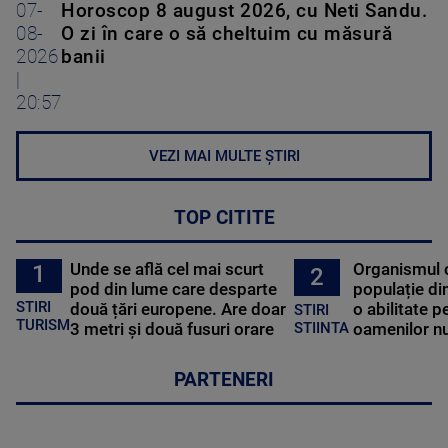
07-
Horoscop 8 august 2026, cu Neti Sandu.
08-
O zi în care o să cheltuim cu măsură
2026
banii
|
20:57
VEZI MAI MULTE ȘTIRI
TOP CITITE
Unde se află cel mai scurt
Organismul 
1
2
pod din lume care desparte
populație di
STIRI
două țări europene. Are doar
o abilitate p
STIRI
TURISM
3 metri și două fusuri orare
oamenilor nu
STIINTA
PARTENERI