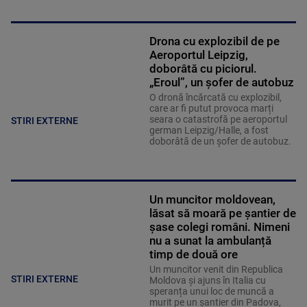
Drona cu explozibil de pe
Aeroportul Leipzig,
doborâtă cu piciorul.
„Eroul”, un șofer de autobuz
O dronă încărcată cu explozibil,
care ar fi putut provoca marți
seara o catastrofă pe aeroportul
STIRI EXTERNE
german Leipzig/Halle, a fost
doborâtă de un șofer de autobuz.
Un muncitor moldovean,
lăsat să moară pe șantier de
șase colegi români. Nimeni
nu a sunat la ambulanță
timp de două ore
Un muncitor venit din Republica
STIRI EXTERNE
Moldova și ajuns în Italia cu
speranța unui loc de muncă a
murit pe un șantier din Padova,