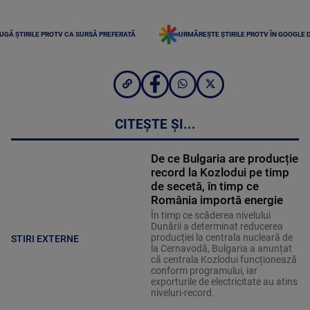
UGĂ ȘTIRILE PROTV CA SURSĂ PREFERATĂ
URMĂREȘTE ȘTIRILE PROTV ÎN GOOGLE 
CITEȘTE ȘI...
De ce Bulgaria are producție
record la Kozlodui pe timp
de secetă, în timp ce
România importă energie
În timp ce scăderea nivelului
Dunării a determinat reducerea
producției la centrala nucleară de
STIRI EXTERNE
la Cernavodă, Bulgaria a anunțat
că centrala Kozlodui funcționează
conform programului, iar
exporturile de electricitate au atins
niveluri-record.