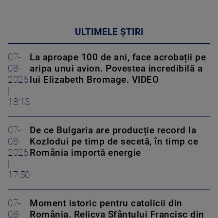
ULTIMELE ȘTIRI
07-
La aproape 100 de ani, face acrobații pe
08-
aripa unui avion. Povestea incredibilă a
2026
lui Elizabeth Bromage. VIDEO
|
18:13
07-
De ce Bulgaria are producție record la
08-
Kozlodui pe timp de secetă, în timp ce
2026
România importă energie
|
17:50
07-
Moment istoric pentru catolicii din
08-
România. Relicva Sfântului Francisc din