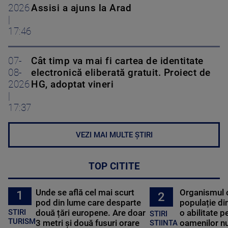
2026
Assisi a ajuns la Arad
|
17:46
07-
Cât timp va mai fi cartea de identitate
08-
electronică eliberată gratuit. Proiect de
2026
HG, adoptat vineri
|
17:37
VEZI MAI MULTE ȘTIRI
TOP CITITE
Unde se află cel mai scurt
Organismul 
1
2
pod din lume care desparte
populație di
STIRI
două țări europene. Are doar
o abilitate p
STIRI
TURISM
3 metri și două fusuri orare
oamenilor nu
STIINTA