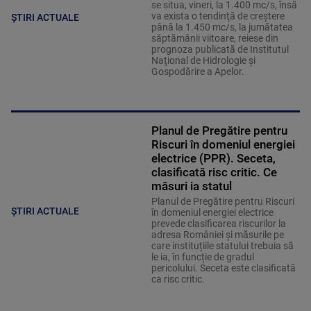
se situa, vineri, la 1.400 mc/s, însă
va exista o tendinţă de creştere
ȘTIRI ACTUALE
până la 1.450 mc/s, la jumătatea
săptămânii viitoare, reiese din
prognoza publicată de Institutul
Naţional de Hidrologie şi
Gospodărire a Apelor.
Planul de Pregătire pentru
Riscuri în domeniul energiei
electrice (PPR). Seceta,
clasificată risc critic. Ce
măsuri ia statul
Planul de Pregătire pentru Riscuri
ȘTIRI ACTUALE
în domeniul energiei electrice
prevede clasificarea riscurilor la
adresa României și măsurile pe
care instituțiile statului trebuia să
le ia, în funcție de gradul
pericolului. Seceta este clasificată
ca risc critic.