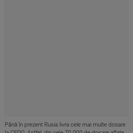
Până în prezent Rusia livra cele mai multe dosare
la CEDO. Astfel, din cele 70.000 de dosare aflate