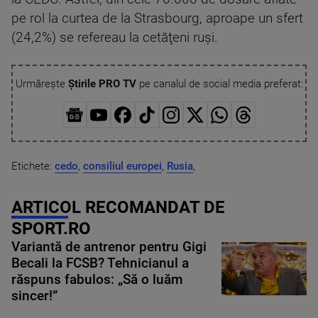
pe rol la curtea de la Strasbourg, aproape un sfert
(24,2%) se refereau la cetăţeni ruşi.
Urmărește
Știrile PRO TV
pe canalul de social media preferat:
Etichete:
cedo
,
consiliul europei
,
Rusia
,
ARTICOL RECOMANDAT DE
SPORT.RO
Variantă de antrenor pentru Gigi
Becali la FCSB? Tehnicianul a
răspuns fabulos: „Să o luăm
sincer!”