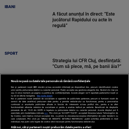
IBANI
A făcut anunțul în direct: ”Este
jucătorul Rapidului cu acte în
regulă”
SPORT
Strategia lui CFR Cluj, desființată:
”Cum să plece, mă, pe banii ăia?”
Nouă ne pasă ca datele tale personale să rămână confidențiale
Noi și partenerii noștri
201
stocăm și/sau accesăm informații pe dispozitivul dvs., precum identificatorii cookie
unici pentru prelucrarea datelor cu caracter personal. Puteți accepta sau gestiona alegerile dvs. făcând clic mai jos
sau în orice moment, pe pagina cu politica de confidențialitate. Aceste alegeri vor fi raportate partenerilor noștri și
nu vă vor afecta navigarea.
Mai multe detalii
Noi si partenerii nostri (retelele de socializare si agentiile de publicitate partenere, precum si furnizorii nostri de
SPORT
servicii de date analitice) prelucram date pentru a permite website-ului sa functioneze, pentru a personaliza
continutul si anunturile publicitare afisate in functie de interesele si/sau profilul dvs., pentru a va oferi
functionalitati aferente retelelor de socializare si pentru a analiza traficul pe website. Beneficiati de drepturile
prevazute de art. 15-22 din GDPR in legatura cu prelucrarea datelor cu caracter personal. Aceste drepturi pot fi
exercitate prin modalitatea indicata
aici
. Prin click pe “ACCEPT TOATE”, acceptati folosirea tuturor Tehnologiilor de
tip Cookie, care implica inclusiv acceptul dvs. cu privire la stocarea/accesarea informatiilor de catre Vendor-ii cu
care colaboram. Prin click pe “VREAU SA MODIFIC SETARILE INDIVIDUAL” puteti schimba preferintele in mod
individual, mai putin cele legate de cookie strict necesare pentru functionarea website-ului.
Atât noi, cât și partenerii noștri prelucrăm datele pentru a oferi: