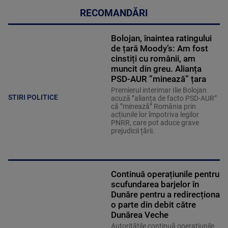
RECOMANDĂRI
Bolojan, înaintea ratingului
de țară Moody’s: Am fost
cinstiți cu românii, am
muncit din greu. Alianța
PSD-AUR ”minează” țara
Premierul interimar Ilie Bolojan
STIRI POLITICE
acuză ”alianța de facto PSD-AUR”
că ”minează” România prin
acțiunile lor împotriva legilor
PNRR, care pot aduce grave
prejudicii țării.
Continuă operațiunile pentru
scufundarea barjelor în
Dunăre pentru a redirecționa
o parte din debit către
Dunărea Veche
Autoritățile continuă operațiunile