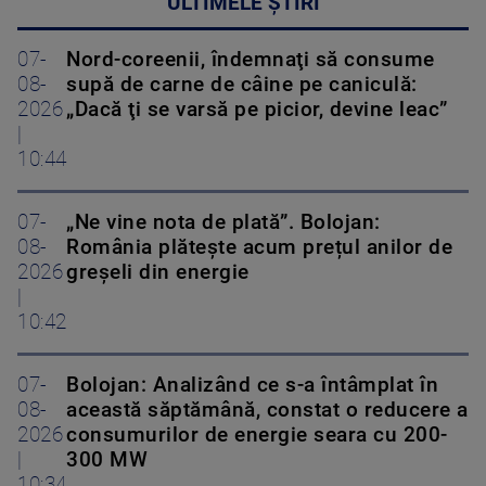
ULTIMELE ȘTIRI
07-
Nord-coreenii, îndemnaţi să consume
08-
supă de carne de câine pe caniculă:
2026
„Dacă ţi se varsă pe picior, devine leac”
|
10:44
07-
„Ne vine nota de plată”. Bolojan:
08-
România plătește acum prețul anilor de
2026
greșeli din energie
|
10:42
07-
Bolojan: Analizând ce s-a întâmplat în
08-
această săptămână, constat o reducere a
2026
consumurilor de energie seara cu 200-
|
300 MW
10:34