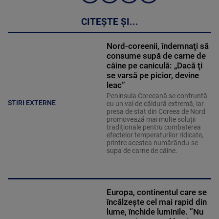
CITEȘTE ȘI...
Nord-coreenii, îndemnaţi să
consume supă de carne de
câine pe caniculă: „Dacă ţi
se varsă pe picior, devine
leac”
Peninsula Coreeană se confruntă
STIRI EXTERNE
cu un val de căldură extremă, iar
presa de stat din Coreea de Nord
promovează mai multe soluții
tradiționale pentru combaterea
efectelor temperaturilor ridicate,
printre acestea numărându-se
supa de carne de câine.
Europa, continentul care se
încălzește cel mai rapid din
lume, închide luminile. ”Nu