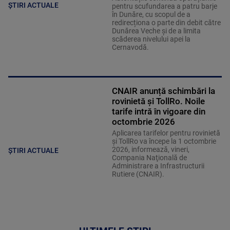
ȘTIRI ACTUALE
pentru scufundarea a patru barje
în Dunăre, cu scopul de a
redirecționa o parte din debit către
Dunărea Veche și de a limita
scăderea nivelului apei la
Cernavodă.
CNAIR anunță schimbări la
rovinietă și TollRo. Noile
tarife intră în vigoare din
octombrie 2026
Aplicarea tarifelor pentru rovinietă
şi TollRo va începe la 1 octombrie
2026, informează, vineri,
ȘTIRI ACTUALE
Compania Naţională de
Administrare a Infrastructurii
Rutiere (CNAIR).