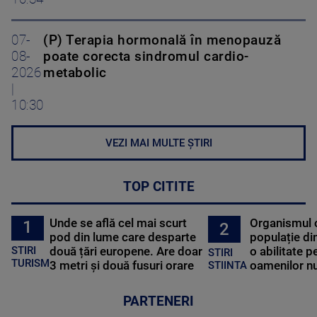
07-
(P) Terapia hormonală în menopauză
08-
poate corecta sindromul cardio-
2026
metabolic
|
10:30
VEZI MAI MULTE ȘTIRI
TOP CITITE
Unde se află cel mai scurt
Organismul 
1
2
pod din lume care desparte
populație di
STIRI
două țări europene. Are doar
o abilitate p
STIRI
TURISM
3 metri și două fusuri orare
oamenilor nu
STIINTA
PARTENERI