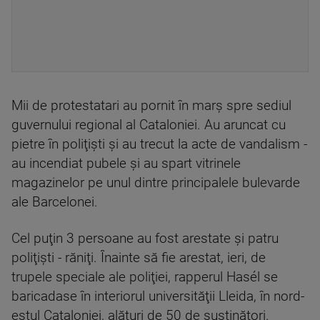
Mii de protestatari au pornit în marş spre sediul
guvernului regional al Cataloniei. Au aruncat cu
pietre în poliţişti şi au trecut la acte de vandalism -
au incendiat pubele și au spart vitrinele
magazinelor pe unul dintre principalele bulevarde
ale Barcelonei.
Cel puţin 3 persoane au fost arestate şi patru
poliţişti - răniţi. Înainte să fie arestat, ieri, de
trupele speciale ale poliţiei, rapperul Hasél se
baricadase în interiorul universităţii Lleida, în nord-
estul Cataloniei, alături de 50 de susţinători.