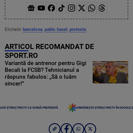
Etichete:
barcelona
,
pablo hasel
,
proteste
,
ARTICOL RECOMANDAT DE
SPORT.RO
Variantă de antrenor pentru Gigi
Becali la FCSB? Tehnicianul a
răspuns fabulos: „Să o luăm
sincer!”
UGĂ ȘTIRILE PROTV CA SURSĂ PREFERATĂ
URMĂREȘTE ȘTIRILE PROTV ÎN GOOGLE 