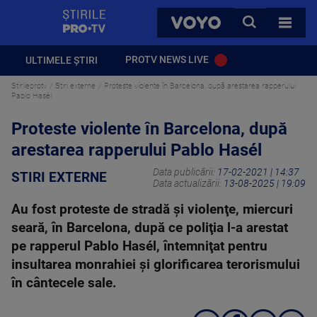
StirilePROTV
CAUTA
VOYO
TOATE 
PROTV NEWS LIVE
ULTIMELE ȘTIRI
Stirileprotv
Stiri externe
Proteste violente în Barcelona, după arestarea rapperului
Pablo Hasél
Proteste violente în Barcelona, după
arestarea rapperului Pablo Hasél
Data publicării:
17-02-2021 | 14:37
STIRI EXTERNE
Data actualizării:
13-08-2025 | 19:09
Au fost proteste de stradă şi violenţe, miercuri
seară, în Barcelona, după ce poliţia l-a arestat
pe rapperul Pablo Hasél, întemniţat pentru
insultarea monrahiei şi glorificarea terorismului
în cântecele sale.