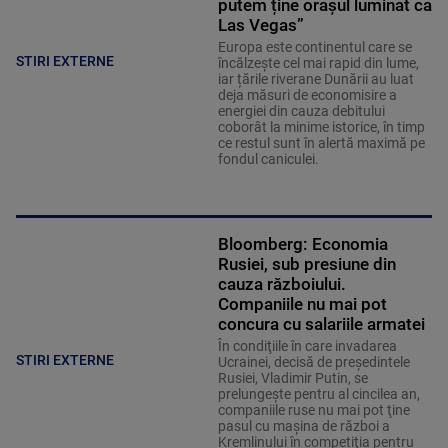
putem ține orașul luminat ca
Las Vegas”
Europa este continentul care se
STIRI EXTERNE
încălzește cel mai rapid din lume,
iar țările riverane Dunării au luat
deja măsuri de economisire a
energiei din cauza debitului
coborât la minime istorice, în timp
ce restul sunt în alertă maximă pe
fondul caniculei.
Bloomberg: Economia
Rusiei, sub presiune din
cauza războiului.
Companiile nu mai pot
concura cu salariile armatei
În condiţiile în care invadarea
STIRI EXTERNE
Ucrainei, decisă de preşedintele
Rusiei, Vladimir Putin, se
prelungeşte pentru al cincilea an,
companiile ruse nu mai pot ţine
pasul cu maşina de război a
Kremlinului în competiţia pentru