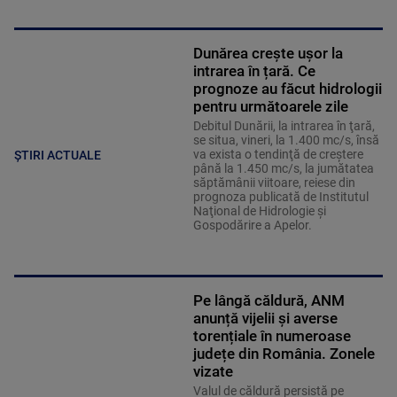
Dunărea crește ușor la
intrarea în țară. Ce
prognoze au făcut hidrologii
pentru următoarele zile
Debitul Dunării, la intrarea în ţară,
se situa, vineri, la 1.400 mc/s, însă
va exista o tendinţă de creştere
ȘTIRI ACTUALE
până la 1.450 mc/s, la jumătatea
săptămânii viitoare, reiese din
prognoza publicată de Institutul
Naţional de Hidrologie şi
Gospodărire a Apelor.
Pe lângă căldură, ANM
anunță vijelii și averse
torențiale în numeroase
județe din România. Zonele
vizate
Valul de căldură persistă pe