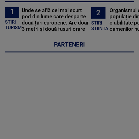
Unde se află cel mai scurt
Organismul 
1
2
pod din lume care desparte
populație di
STIRI
două țări europene. Are doar
o abilitate p
STIRI
TURISM
3 metri și două fusuri orare
oamenilor nu
STIINTA
PARTENERI