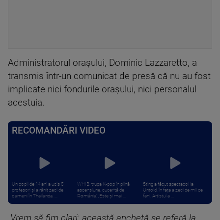
Administratorul orașului, Dominic Lazzaretto, a
transmis într-un comunicat de presă că nu au fost
implicate nici fondurile orașului, nici personalul
acestuia.
RECOMANDĂRI VIDEO
Un copil de 14 ani a ucis 5
WHIB, trupa K-pop în plină
Sting a făcut spectacol la
profesori și a rănit zeci de
ascensiune, cucerită de
Untold, în fața a zeci de mii de
oameni în Thailanda, ...
România: „Este și mai ...
fani. Artistul a ...
„Vrem să fim clari: această anchetă se referă la