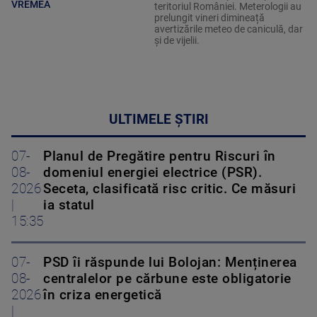
VREMEA
teritoriul României. Meterologii au
prelungit vineri dimineață
avertizările meteo de caniculă, dar
și de vijelii.
ULTIMELE ȘTIRI
07-
Planul de Pregătire pentru Riscuri în
08-
domeniul energiei electrice (PSR).
2026
Seceta, clasificată risc critic. Ce măsuri
|
ia statul
15:35
07-
PSD îi răspunde lui Bolojan: Menținerea
08-
centralelor pe cărbune este obligatorie
2026
în criza energetică
|