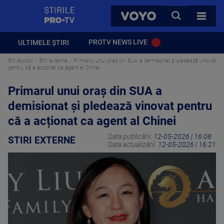
StirilePROTV
CAUTA
VOYO
TOATE 
PROTV NEWS LIVE
ULTIMELE ȘTIRI
Stirileprotv
Stiri externe
Primarul unui oraș din SUA a demisionat și pledează vinovat
pentru că a acționat ca agent al Chinei
Primarul unui oraș din SUA a
demisionat și pledează vinovat pentru
că a acționat ca agent al Chinei
Data publicării:
12-05-2026 | 16:08
STIRI EXTERNE
Data actualizării:
12-05-2026 | 16:21