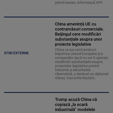
petrol iranian, informează AFP.
China amenință UE cu
contramăsuri comerciale.
Beijingul cere modificări
substanțiale asupra unor
proiecte legislative
China va lua contramăsuri
STIRI EXTERNE
împotriva Uniunii Europene şi a
companiilor dacă nu vor fi operate
modificări substanţiale asupra
proiectelor legislative privind
industria şi securitatea
cibernetică, a declarat un diplomat
chinez, transmite Reuters.
Trump acuză China că
copiază „la scară
industrială" modelele