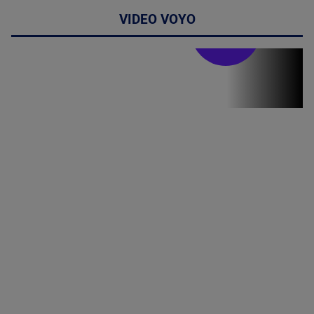
VIDEO VOYO
Stirile PRO TV
Stirile PRO
TV # 13.00 -
07 August
2026
MAI
MULTE
DETALII