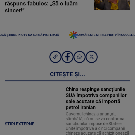
răspuns fabulos: „Să o luăm
sincer!”
UGĂ ȘTIRILE PROTV CA SURSĂ PREFERATĂ
URMĂREȘTE ȘTIRILE PROTV ÎN GOOGLE 
CITEȘTE ȘI...
China respinge sancțiunile
SUA împotriva companiilor
sale acuzate că importă
petrol iranian
Guvernul chinez a anunţat,
sâmbătă, că nu se va conforma
sancţiunilor impuse de Statele
STIRI EXTERNE
Unite împotriva a cinci companii
chineze acuzate că achiziţionează