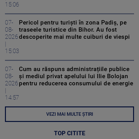
15:06
07-
Pericol pentru turiști în zona Padiș, pe
08-
traseele turistice din Bihor. Au fost
2026
descoperite mai multe cuiburi de viespi
|
15:03
07-
Cum au răspuns administrațiile publice
08-
și mediul privat apelului lui Ilie Bolojan
2026
pentru reducerea consumului de energie
|
14:57
VEZI MAI MULTE ȘTIRI
TOP CITITE