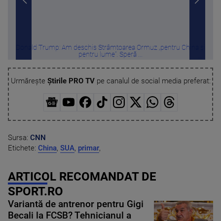
Donald Trump: Am deschis Strâmtoarea Ormuz „pentru China și
Un c
pentru lume”. Speră ...
Urmărește
Știrile PRO TV
pe canalul de social media preferat:
Sursa:
CNN
Etichete:
China
,
SUA
,
primar
,
ARTICOL RECOMANDAT DE
SPORT.RO
Variantă de antrenor pentru Gigi
Becali la FCSB? Tehnicianul a