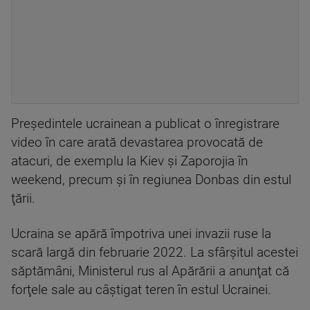
Preşedintele ucrainean a publicat o înregistrare
video în care arată devastarea provocată de
atacuri, de exemplu la Kiev şi Zaporojia în
weekend, precum şi în regiunea Donbas din estul
ţării.
Ucraina se apără împotriva unei invazii ruse la
scară largă din februarie 2022. La sfârşitul acestei
săptămâni, Ministerul rus al Apărării a anunţat că
forţele sale au câştigat teren în estul Ucrainei.