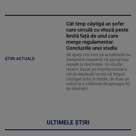
Cât timp câștigă un șofer
care circulă cu viteză peste
limită față de unul care
merge regulamentar.
Concluziile unui studiu
Să apeși mai tare pe accelerație nu
ȘTIRI ACTUALE
înseamnă neapărat că ajungi mai
repede la destinație. Un studiu
recent, bazat pe monitorizarea a
mii de deplasări arată că timpul
câștigat este, în medie, de doar un
minut la o călătorie de aproape 50
de kilometri.
ULTIMELE ȘTIRI