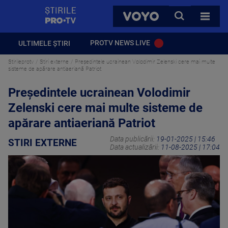
StirilePROTV
CAUTA
VOYO
TOATE 
PROTV NEWS LIVE
ULTIMELE ȘTIRI
Stirileprotv
Stiri externe
Preşedintele ucrainean Volodimir Zelenski cere mai multe
sisteme de apărare antiaeriană Patriot
Preşedintele ucrainean Volodimir
Zelenski cere mai multe sisteme de
apărare antiaeriană Patriot
Data publicării:
19-01-2025 | 15:46
STIRI EXTERNE
Data actualizării:
11-08-2025 | 17:04