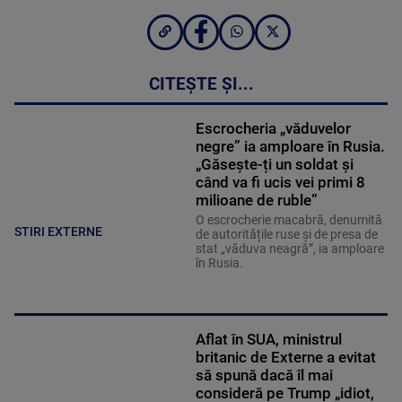
CITEȘTE ȘI...
Escrocheria „văduvelor
negre” ia amploare în Rusia.
„Găsește-ți un soldat și
când va fi ucis vei primi 8
milioane de ruble”
O escrocherie macabră, denumită
STIRI EXTERNE
de autoritățile ruse și de presa de
stat „văduva neagră”, ia amploare
în Rusia.
Aflat în SUA, ministrul
britanic de Externe a evitat
să spună dacă îl mai
consideră pe Trump „idiot,