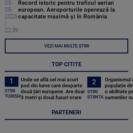
05-
Record istoric pentru traficul aerian
08-
european. Aeroporturile operează la
2026
capacitate maximă și în România
|
22:39
VEZI MAI MULTE ȘTIRI
TOP CITITE
Unde se află cel mai scurt
Organismul 
1
2
pod din lume care desparte
populație di
STIRI
două țări europene. Are doar
o abilitate p
STIRI
TURISM
3 metri și două fusuri orare
oamenilor nu
STIINTA
PARTENERI