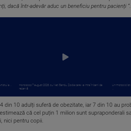
ți, dacă într-adevăr aduc un beneficiu pentru pacienți ”.
istul a ...
Horoscop 7 august 2026, cu Neti Sandu. Zodia care va intra în banii de
Un motociclist d
rezervă
...
 4 din 10 adulți suferă de obezitate, iar 7 din 10 au pr
i estimează că cel puțin 1 milion sunt supraponderali 
, nici pentru copii.