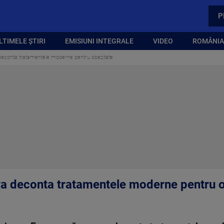
P
LTIMELE ȘTIRI
EMISIUNI INTEGRALE
VIDEO
ROMÂNIA,
 deconta tratamentele moderne pentru obezitate
va deconta tratamentele moderne pentru 