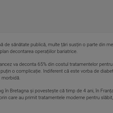
 de sănătate publică, multe țări susțin o parte din me
n plan decontarea operațiilor bariatrice.
l francez va deconta 65% din costul tratamentelor pentru 
puțin o complicație. Indiferent că este vorba de diabet
e morbidă.
 în Bretagna și povestește că timp de 4 ani, în Franța
 prin care au primit tratamentele moderne pentru slăbit,