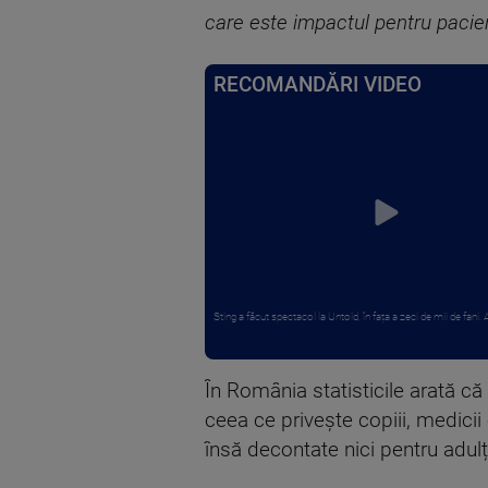
care este impactul pentru pacien
RECOMANDĂRI VIDEO
Sting a făcut spectacol la Untold, în fața a zeci de mii de fani. Art
În România statisticile arată că
ceea ce privește copiii, medici
însă decontate nici pentru adulți