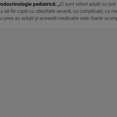
ndocrinologie pediatrică:
„
Ei sunt viitorii adulți cu bo
bui să fie copiii cu obezitate severă, cu complicații, cu r
nu prea au soluții și această medicație este foarte scump