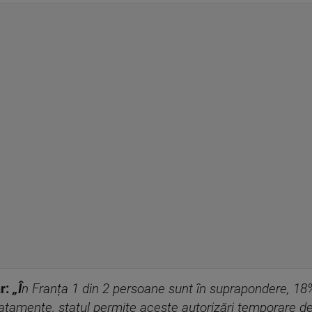
r:
„Î
n Franța 1 din 2 persoane sunt în suprapondere, 18%
atamente, statul permite aceste autorizări temporare de