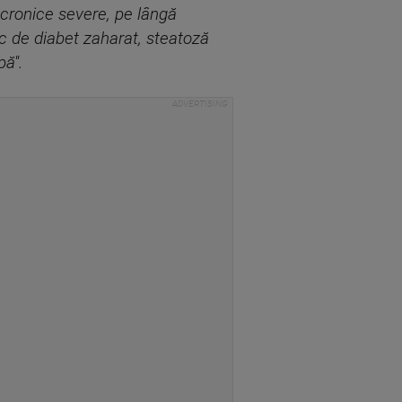
li cronice severe, pe lângă
isc de diabet zaharat, steatoză
ă''.