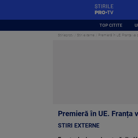
StirilePROTV
TOP CITITE
U
Stirileprotv
Stiri externe
Premieră în UE. Franța va
Premieră în UE. Franța 
STIRI EXTERNE