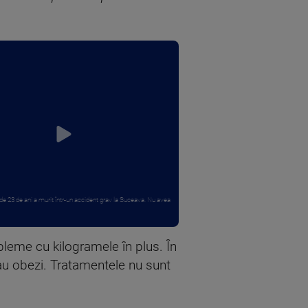
e 23 de ani a murit într-un accident grav la Suceava. Nu avea
obleme cu kilogramele în plus. În
sau obezi. Tratamentele nu sunt