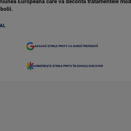
Uniunea Europeană care va deconta tratamentele mode
bolii.
TAL
ADAUGĂ ȘTIRILE PROTV CA SURSĂ PREFERATĂ
URMĂREȘTE ȘTIRILE PROTV ÎN GOOGLE DISCOVER