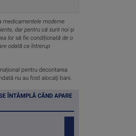
rg la medicamentele moderne
iente, dar pentru că sunt noi și
a lor să fie condiționată de o
care odată ce întrerup
 național pentru decontarea
mdată nu au fost alocați bani.
 SE ÎNTÂMPLĂ CÂND APARE