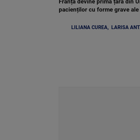
Franța devine prima țară din 
pacienților cu forme grave ale 
LILIANA CUREA
,
LARISA AN