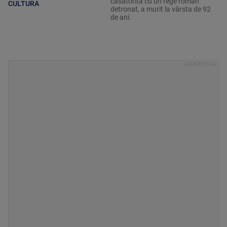
căsătorită cu un rege român
CULTURA
detronat, a murit la vârsta de 92
de ani.