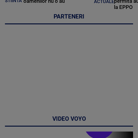
oamenilor nu o au
permită au
STIINTA
ACTUALE
la EPPO
PARTENERI
VIDEO VOYO