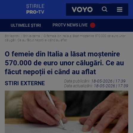
StirilePROTV
CAUTA
VOYO
TOATE 
PROTV NEWS LIVE
ULTIMELE ȘTIRI
Stirileprotv
Stiri externe
O femeie din Italia a lăsat moștenire 570.000 de euro unor
călugări. Ce au făcut nepoții ei când au aflat
O femeie din Italia a lăsat moștenire
570.000 de euro unor călugări. Ce au
făcut nepoții ei când au aflat
Data publicării:
18-05-2026 | 17:39
STIRI EXTERNE
Data actualizării:
18-05-2026 | 17:39