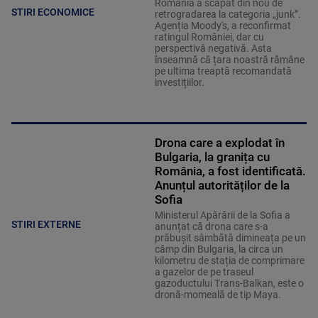
România a scapat din nou de
STIRI ECONOMICE
retrogradarea la categoria „junk”.
Agenția Moody's, a reconfirmat
ratingul României, dar cu
perspectivă negativă. Asta
înseamnă că țara noastră rămâne
pe ultima treaptă recomandată
investițiilor.
Drona care a explodat în
Bulgaria, la granița cu
România, a fost identificată.
Anunțul autorităților de la
Sofia
Ministerul Apărării de la Sofia a
STIRI EXTERNE
anunțat că drona care s-a
prăbușit sâmbătă dimineața pe un
câmp din Bulgaria, la circa un
kilometru de stația de comprimare
a gazelor de pe traseul
gazoductului Trans-Balkan, este o
dronă-momeală de tip Maya.