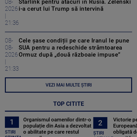
08-
Starlink pentru atacuri în Rusia. Zelenski
2026
i-a cerut lui Trump să intervină
|
21:36
08-
Cele șase condiții pe care Iranul le pune
08-
SUA pentru a redeschide strâmtoarea
2026
Ormuz după „două războaie impuse”
|
21:33
VEZI MAI MULTE ȘTIRI
TOP CITITE
Organismul oamenilor dintr-o
Victorie p
1
2
populație din Asia a dezvoltat
Europeană
o abilitate pe care restul
obligată d
STIRI
ȘTIRI