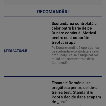
RECOMANDĂRI
Scufundarea controlată a
celor patru barje de pe
Dunăre continuă. Motivul
pentru sunt coborâte
treptat în apă
Pe Dunăre continuă operațiunea
ȘTIRI ACTUALE
de scufundare controlată a celor
patru barje, ca să ajungă cât mai
multă apă spre centrala de la
Cernavodă.
Finanțele României se
pregătesc pentru cel de-al
treilea test. Standard &
Poor’s decide dacă scapăm
de „junk”