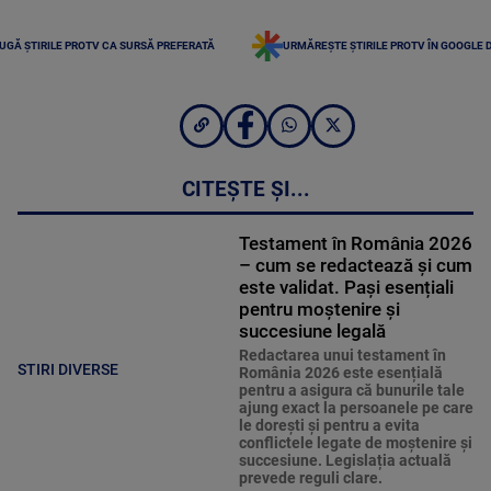
UGĂ ȘTIRILE PROTV CA SURSĂ PREFERATĂ
URMĂREȘTE ȘTIRILE PROTV ÎN GOOGLE 
CITEȘTE ȘI...
Testament în România 2026
– cum se redactează și cum
este validat. Pași esențiali
pentru moștenire și
succesiune legală
Redactarea unui testament în
STIRI DIVERSE
România 2026 este esențială
pentru a asigura că bunurile tale
ajung exact la persoanele pe care
le dorești și pentru a evita
conflictele legate de moștenire și
succesiune. Legislația actuală
prevede reguli clare.