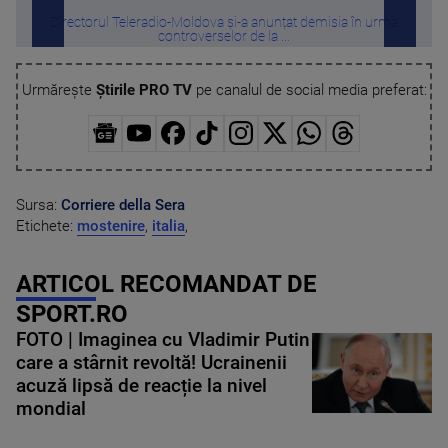
Directorul Teleradio-Moldova și-a anunțat demisia în urma
Român
controverselor de la ...
Urmărește
Știrile PRO TV
pe canalul de social media preferat:
Sursa:
Corriere della Sera
Etichete:
mostenire
,
italia
,
ARTICOL RECOMANDAT DE
SPORT.RO
FOTO | Imaginea cu Vladimir Putin
care a stârnit revoltă! Ucrainenii
acuză lipsă de reacție la nivel
mondial