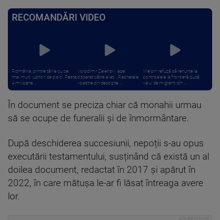
RECOMANDĂRI VIDEO
România, printre țările cu cei
Volodimir Zelenski, apel
Meloni refuză să renunțe la
mai mulți iubitori de pisici. Peste
disperat către aliați: „Rachetele
controalele la frontieră după
4 milioane ...
voastre din depozite ...
valul de migranți din ...
În document se preciza chiar că monahii urmau
să se ocupe de funeralii și de înmormântare.
După deschiderea succesiunii, nepoții s-au opus
executării testamentului, susținând că există un al
doilea document, redactat în 2017 și apărut în
2022, în care mătușa le-ar fi lăsat întreaga avere
lor.