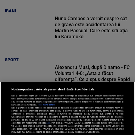
IBANI
Nuno Campos a vorbit despre cât
de gravă este accidentarea lui
Martin Pascual! Care este situația
lui Karamoko
SPORT
Alexandru Musi, după Dinamo - FC
Voluntari 4-0: „Asta a făcut
diferența”. Ce a spus despre Rapid
Nouă ne pasă ca datele tale personale să rămână confidențiale
Noi și partenerii noștri
201
stocăm și/sau accesăm informații pe dispozitivul dvs., precum identificatorii cookie
unici pentru prelucrarea datelor cu caracter personal. Puteți accepta sau gestiona alegerile dvs. făcând clic mai jos
sau în orice moment, pe pagina cu politica de confidențialitate. Aceste alegeri vor fi raportate partenerilor noștri și
nu vă vor afecta navigarea.
Mai multe detalii
SPORT
Noi si partenerii nostri (retelele de socializare si agentiile de publicitate partenere, precum si furnizorii nostri de
servicii de date analitice) prelucram date pentru a permite website-ului sa functioneze, pentru a personaliza
continutul si anunturile publicitare afisate in functie de interesele si/sau profilul dvs., pentru a va oferi
functionalitati aferente retelelor de socializare si pentru a analiza traficul pe website. Beneficiati de drepturile
prevazute de art. 15-22 din GDPR in legatura cu prelucrarea datelor cu caracter personal. Aceste drepturi pot fi
exercitate prin modalitatea indicata
aici
. Prin click pe “ACCEPT TOATE”, acceptati folosirea tuturor Tehnologiilor de
tip Cookie, care implica inclusiv acceptul dvs. cu privire la stocarea/accesarea informatiilor de catre Vendor-ii cu
care colaboram. Prin click pe “VREAU SA MODIFIC SETARILE INDIVIDUAL” puteti schimba preferintele in mod
individual, mai putin cele legate de cookie strict necesare pentru functionarea website-ului.