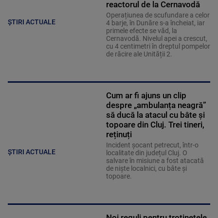
reactorul de la Cernavodă
Operațiunea de scufundare a celor
ȘTIRI ACTUALE
4 barje, în Dunăre s-a încheiat, iar
primele efecte se văd, la
Cernavodă. Nivelul apei a crescut,
cu 4 centimetri în dreptul pompelor
de răcire ale Unității 2.
Cum ar fi ajuns un clip
despre „ambulanța neagră”
să ducă la atacul cu bâte și
topoare din Cluj. Trei tineri,
reținuți
Incident șocant petrecut, într-o
ȘTIRI ACTUALE
localitate din județul Cluj. O
salvare în misiune a fost atacată
de niște localnici, cu bâte și
topoare.
Noi reguli pentru trotinetele