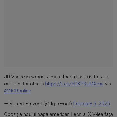
JD Vance is wrong: Jesus doesn't ask us to rank
our love for others
https://t.co/hDKPKuMXmu
via
@NCRonline
— Robert Prevost (@drprevost)
February 3, 2025
Opoziția noului papă american Leon al XIV-lea față