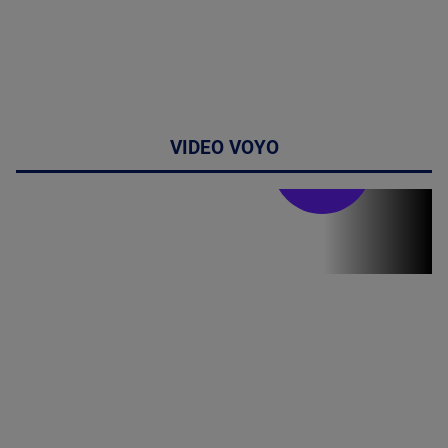
VIDEO VOYO
Stirile PRO TV
Stirile PRO
TV # 19.00 -
09 August