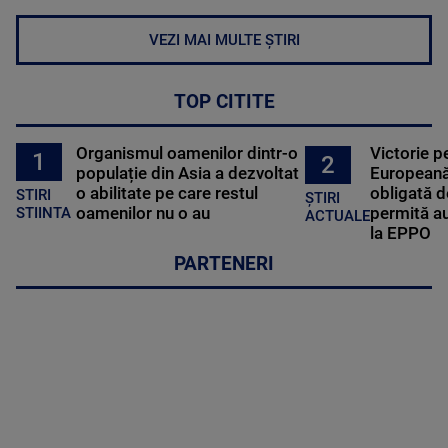
VEZI MAI MULTE ȘTIRI
TOP CITITE
Organismul oamenilor dintr-o
Victorie p
1
2
populație din Asia a dezvoltat
Europeană
o abilitate pe care restul
obligată d
STIRI
ȘTIRI
oamenilor nu o au
permită au
STIINTA
ACTUALE
la EPPO
PARTENERI