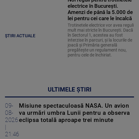
electrice în București.
Amenzi de până la 5.000 de
lei pentru cei care le încalcă
Trotinetele electrice vor avea reguli
mult mai stricte în București. Dacă
în Sectorul 1, acestea au fost
ȘTIRI ACTUALE
interzise în parcuri, și la locurile de
joacă și Primăria generală
pregătește un regulament nou,
pentru cele de închiriat.
ULTIMELE ȘTIRI
09-
Misiune spectaculoasă NASA. Un avion
08-
va urmări umbra Lunii pentru a observa
2026
eclipsa totală aproape trei minute
|
21:46