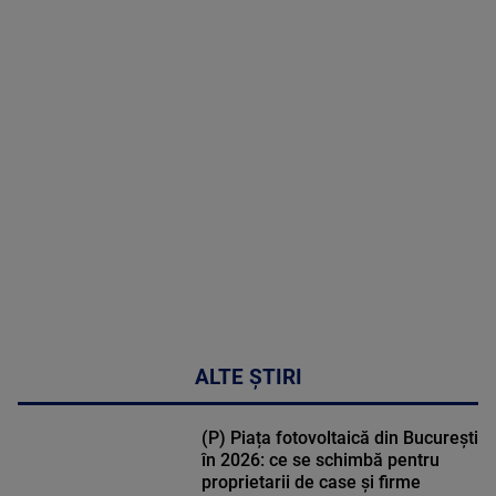
2026
MAI
MULTE
DETALII
31:15
ALTE ȘTIRI
(P) Piața fotovoltaică din București
în 2026: ce se schimbă pentru
proprietarii de case și firme