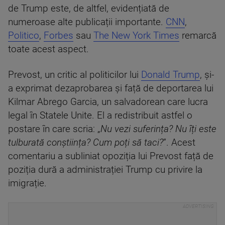
de Trump este, de altfel, evidențiată de
numeroase alte publicații importante.
CNN
,
Politico
,
Forbes
sau
The New York Times
remarcă
toate acest aspect.
Prevost, un critic al politicilor lui
Donald Trump
, și-
a exprimat dezaprobarea și față de deportarea lui
Kilmar Abrego Garcia, un salvadorean care lucra
legal în Statele Unite. El a redistribuit astfel o
postare în care scria: „
Nu vezi suferința? Nu îți este
tulburată conștiința? Cum poți să taci?
”. Acest
comentariu a subliniat opoziția lui Prevost față de
poziția dură a administrației Trump cu privire la
imigrație.