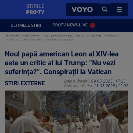
StirilePROTV
CAUTA
VOYO
TOATE 
PROTV NEWS LIVE
ULTIMELE ȘTIRI
Stirileprotv
Stiri externe
Noul papă american Leon al XIV-lea este un critic al lui
Trump: ”Nu vezi suferința?”. Conspirații la Vatican
Noul papă american Leon al XIV-lea
este un critic al lui Trump: ”Nu vezi
suferința?”. Conspirații la Vatican
Data publicării:
09-05-2025 | 17:25
STIRI EXTERNE
Data actualizării:
11-08-2025 | 12:02