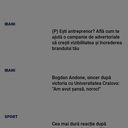
IBANI
(P) Ești antreprenor? Află cum te
ajută o campanie de advertoriale
să crești vizibilitatea și încrederea
brandului tău
IBANI
Bogdan Andone, sincer după
victoria cu Universitatea Craiova:
”Am avut șansă, noroc!”
SPORT
Cea mai dură reacție după