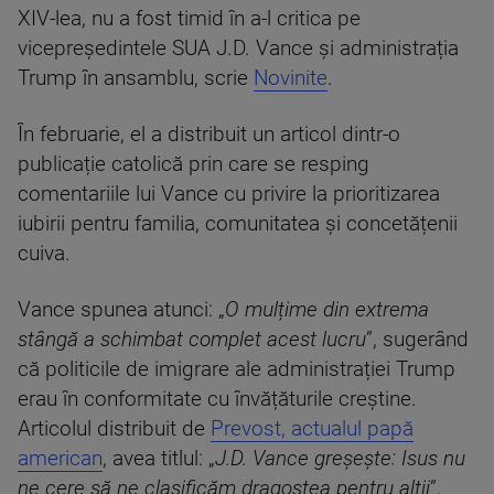
XIV-lea, nu a fost timid în a-l critica pe
vicepreședintele SUA J.D. Vance și administrația
Trump în ansamblu, scrie
Novinite
.
În februarie, el a distribuit un articol dintr-o
publicație catolică prin care se resping
comentariile lui Vance cu privire la prioritizarea
iubirii pentru familia, comunitatea și concetățenii
cuiva.
Vance spunea atunci: „
O mulțime din extrema
stângă a schimbat complet acest lucru
”, sugerând
că politicile de imigrare ale administrației Trump
erau în conformitate cu învățăturile creștine.
Articolul distribuit de
Prevost, actualul papă
american
, avea titlul: „
J.D. Vance greșește: Isus nu
ne cere să ne clasificăm dragostea pentru alții
”.