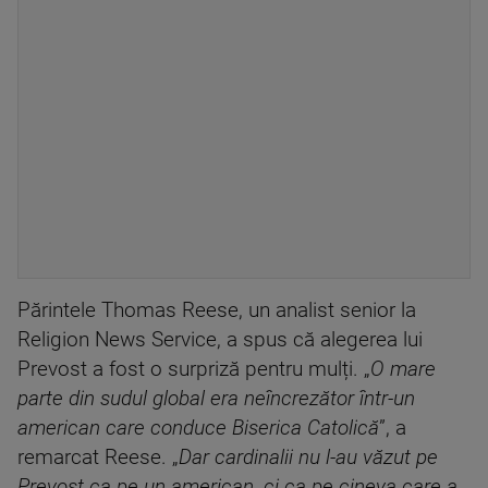
Părintele Thomas Reese, un analist senior la
Religion News Service, a spus că alegerea lui
Prevost a fost o surpriză pentru mulți. „
O mare
parte din sudul global era neîncrezător într-un
american care conduce Biserica Catolică
”, a
remarcat Reese. „
Dar cardinalii nu l-au văzut pe
Prevost ca pe un american, ci ca pe cineva care a