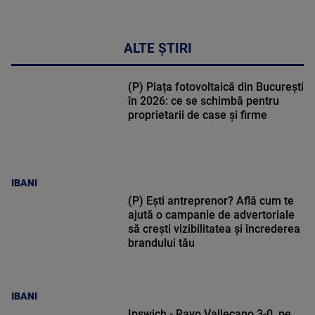
ALTE ȘTIRI
(P) Piața fotovoltaică din București
în 2026: ce se schimbă pentru
proprietarii de case și firme
IBANI
(P) Ești antreprenor? Află cum te
ajută o campanie de advertoriale
să crești vizibilitatea și încrederea
brandului tău
IBANI
Ipswich - Rayo Vallecano 3-0, pe