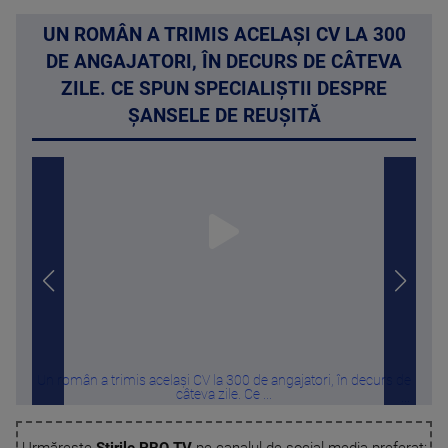
UN ROMÂN A TRIMIS ACELAȘI CV LA 300
DE ANGAJATORI, ÎN DECURS DE CÂTEVA
ZILE. CE SPUN SPECIALIȘTII DESPRE
ȘANSELE DE REUȘITĂ
Un român a trimis același CV la 300 de angajatori, în decurs de
Ș
câteva zile. Ce ...