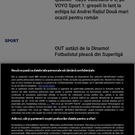
VOYO Sport 1: greșeli în lanț la
echipa lui Andrei Rațiu! Două mari
ocazii pentru român
SPORT
OUT astăzi de la Dinamo!
Fotbalistul pleacă din Superligă
Nouă ne pasă ca datele tale personale să rămână confidențiale
Noi și partenerii noștri
201
stocăm și/sau accesăm informații pe dispozitivul dvs., precum identificatorii cookie
unici pentru prelucrarea datelor cu caracter personal. Puteți accepta sau gestiona alegerile dvs. făcând clic mai jos
sau în orice moment, pe pagina cu politica de confidențialitate. Aceste alegeri vor fi raportate partenerilor noștri și
nu vă vor afecta navigarea.
Mai multe detalii
SPORT
Noi si partenerii nostri (retelele de socializare si agentiile de publicitate partenere, precum si furnizorii nostri de
servicii de date analitice) prelucram date pentru a permite website-ului sa functioneze, pentru a personaliza
continutul si anunturile publicitare afisate in functie de interesele si/sau profilul dvs., pentru a va oferi
functionalitati aferente retelelor de socializare si pentru a analiza traficul pe website. Beneficiati de drepturile
prevazute de art. 15-22 din GDPR in legatura cu prelucrarea datelor cu caracter personal. Aceste drepturi pot fi
exercitate prin modalitatea indicata
aici
. Prin click pe “ACCEPT TOATE”, acceptati folosirea tuturor Tehnologiilor de
tip Cookie, care implica inclusiv acceptul dvs. cu privire la stocarea/accesarea informatiilor de catre Vendor-ii cu
care colaboram. Prin click pe “VREAU SA MODIFIC SETARILE INDIVIDUAL” puteti schimba preferintele in mod
individual, mai putin cele legate de cookie strict necesare pentru functionarea website-ului.
Atât noi, cât și partenerii noștri prelucrăm datele pentru a oferi:
Dezvoltarea și îmbunătățirea serviciilor. Măsurarea performanței reclamelor. Stocarea și/sau accesarea informațiilor
de pe un dispozitiv. Utilizarea profilurilor pentru selectarea conținutului personalizat. Crearea profilurilor de conținut
personalizat. Utilizarea profilurilor pentru selectarea publicității personalizate. Crearea profilurilor pentru publicitate
personalizată. Măsurarea performanței conținutului. Înțelegerea publicului prin statistici sau combinații de date din