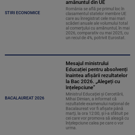
amănuntul din UE
România se află pe primul loc în
STIRI ECONOMICE
clasamentul statelor membre UE
care au înregistrat cele mai mari
scăderi anuale ale volumului total
al comerţului cu amănuntul, în mai
2026, comparativ cu mai 2025, cu
un recul de 4%, potrivit Eurostat.
Mesajul ministrului
Educației pentru absolvenți
înaintea afișării rezultatelor
la Bac 2026. „Alegeți cu
înțelepciune”
Ministrul Educaţiei şi Cercetării,
BACALAUREAT 2026
Mihai Dimian, a informat că
rezultatele examenului naţional de
Bacalaureat vor fi afişate până
marţi, la ora 12:00, şi i-a sfătuit pe
cei care vor promova să aleagă cu
înţelepciune calea pe care o vor
urma.