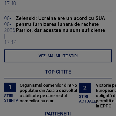
17:48
08-
Zelenski: Ucraina are un acord cu SUA
08-
pentru furnizarea lunară de rachete
2026
Patriot, dar acestea nu sunt suficiente
|
17:47
VEZI MAI MULTE ȘTIRI
TOP CITITE
Organismul oamenilor dintr-o
Victorie p
1
2
populație din Asia a dezvoltat
Europeană
o abilitate pe care restul
obligată d
STIRI
ȘTIRI
oamenilor nu o au
permită au
STIINTA
ACTUALE
la EPPO
PARTENERI