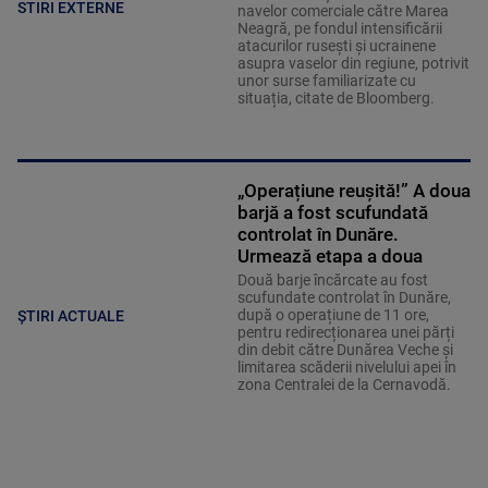
STIRI EXTERNE
navelor comerciale către Marea
Neagră, pe fondul intensificării
atacurilor rusești și ucrainene
asupra vaselor din regiune, potrivit
unor surse familiarizate cu
situația, citate de Bloomberg.
„Operațiune reușită!” A doua
barjă a fost scufundată
controlat în Dunăre.
Urmează etapa a doua
Două barje încărcate au fost
scufundate controlat în Dunăre,
după o operațiune de 11 ore,
ȘTIRI ACTUALE
pentru redirecționarea unei părți
din debit către Dunărea Veche și
limitarea scăderii nivelului apei în
zona Centralei de la Cernavodă.