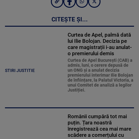
CITEȘTE ȘI...
Curtea de Apel, palmă dată
lui Ilie Bolojan. Decizia pe
care magistrații i-au anulat-
o premierului demis
Curtea de Apel București (CAB) a
admis, luni, o cerere depusă de
un ONG și a anulat decizia
STIRI JUSTITIE
premierului interimar Ilie Bolojan
de înființare, la Palatul Victoria, a
unui Comitet de analiză a legilor
Justiției.
Românii cumpără tot mai
puțin. Țara noastră
înregistrează cea mai mare
scădere a comerțului cu