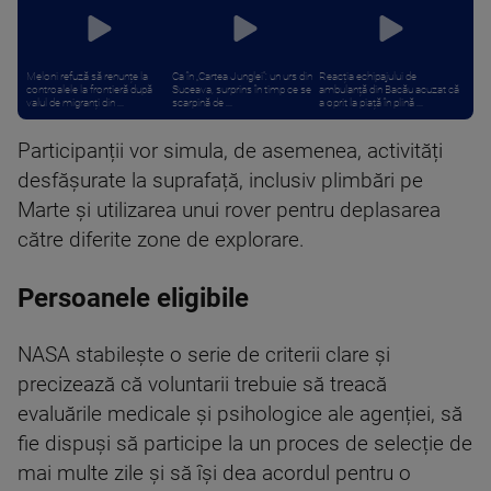
Meloni refuză să renunțe la
Ca în „Cartea Junglei”: un urs din
Reacția echipajului de
controalele la frontieră după
Suceava, surprins în timp ce se
ambulanță din Bacău acuzat că
valul de migranți din ...
scarpină de ...
a oprit la piață în plină ...
Participanții vor simula, de asemenea, activități
desfășurate la suprafață, inclusiv plimbări pe
Marte și utilizarea unui rover pentru deplasarea
către diferite zone de explorare.
Persoanele eligibile
NASA stabilește o serie de criterii clare și
precizează că voluntarii trebuie să treacă
evaluările medicale și psihologice ale agenției, să
fie dispuși să participe la un proces de selecție de
mai multe zile și să își dea acordul pentru o