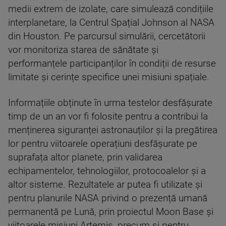
medii extrem de izolate, care simulează condițiile
interplanetare, la Centrul Spațial Johnson al NASA
din Houston. Pe parcursul simulării, cercetătorii
vor monitoriza starea de sănătate și
performanțele participanților în condiții de resurse
limitate și cerințe specifice unei misiuni spațiale.
Informațiile obținute în urma testelor desfășurate
timp de un an vor fi folosite pentru a contribui la
menținerea siguranței astronauților și la pregătirea
lor pentru viitoarele operațiuni desfășurate pe
suprafața altor planete, prin validarea
echipamentelor, tehnologiilor, protocoalelor și a
altor sisteme. Rezultatele ar putea fi utilizate și
pentru planurile NASA privind o prezență umană
permanentă pe Lună, prin proiectul Moon Base și
viitoarele misiuni Artemis, precum și pentru