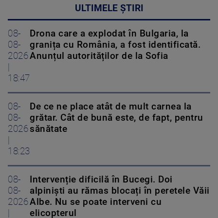
ULTIMELE ȘTIRI
08-
Drona care a explodat în Bulgaria, la
08-
granița cu România, a fost identificată.
2026
Anunțul autorităților de la Sofia
|
18:47
08-
De ce ne place atât de mult carnea la
08-
grătar. Cât de bună este, de fapt, pentru
2026
sănătate
|
18:23
08-
Intervenție dificilă în Bucegi. Doi
08-
alpiniști au rămas blocați în peretele Văii
2026
Albe. Nu se poate interveni cu
|
elicopterul