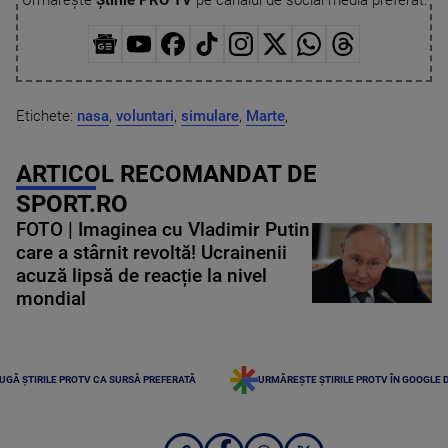
Urmărește
Știrile PRO TV
pe canalul de social media preferat:
Etichete:
nasa
,
voluntari
,
simulare
,
Marte
,
ARTICOL RECOMANDAT DE
SPORT.RO
FOTO | Imaginea cu Vladimir Putin
care a stârnit revoltă! Ucrainenii
acuză lipsă de reacție la nivel
mondial
UGĂ ȘTIRILE PROTV CA SURSĂ PREFERATĂ
URMĂREȘTE ȘTIRILE PROTV ÎN GOOGLE 