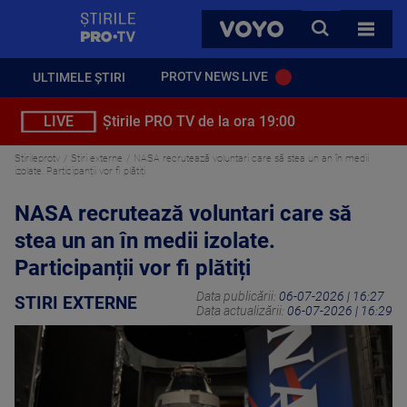
StirilePROTV
CAUTA
VOYO
TOATE 
PROTV NEWS LIVE
ULTIMELE ȘTIRI
LIVE
Știrile PRO TV de la ora 19:00
Stirileprotv
Stiri externe
NASA recrutează voluntari care să stea un an în medii
izolate. Participanții vor fi plătiți
NASA recrutează voluntari care să
stea un an în medii izolate.
Participanții vor fi plătiți
Data publicării:
06-07-2026 | 16:27
STIRI EXTERNE
Data actualizării:
06-07-2026 | 16:29