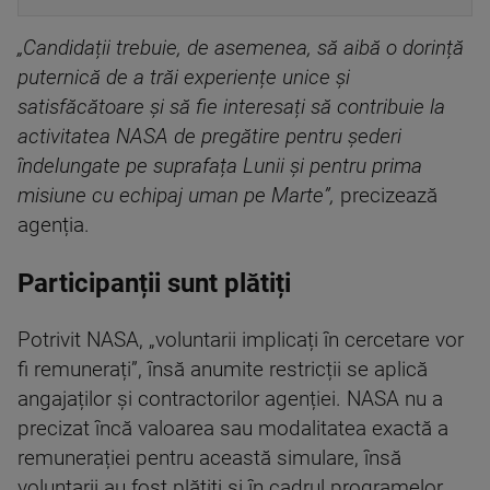
„Candidații trebuie, de asemenea, să aibă o dorință
puternică de a trăi experiențe unice și
satisfăcătoare și să fie interesați să contribuie la
activitatea NASA de pregătire pentru șederi
îndelungate pe suprafața Lunii și pentru prima
misiune cu echipaj uman pe Marte”,
precizează
agenția.
Participanții sunt plătiți
Potrivit NASA, „voluntarii implicați în cercetare vor
fi remunerați”, însă anumite restricții se aplică
angajaților și contractorilor agenției. NASA nu a
precizat încă valoarea sau modalitatea exactă a
remunerației pentru această simulare, însă
voluntarii au fost plătiți și în cadrul programelor