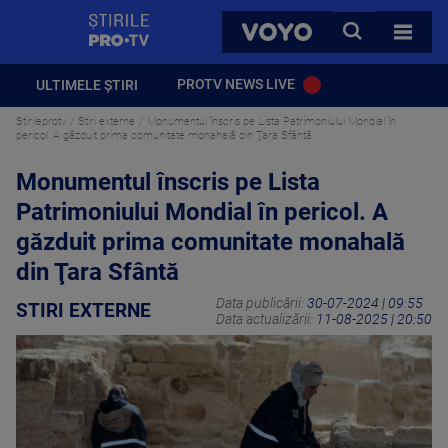
StirilePROTV
CAUTA
VOYO
TOATE 
PROTV NEWS LIVE
ULTIMELE ȘTIRI
Stirileprotv
Stiri externe
Monumentul înscris pe Lista Patrimoniului Mondial în
pericol. A găzduit prima comunitate monahală din Ţara Sfântă
Monumentul înscris pe Lista
Patrimoniului Mondial în pericol. A
găzduit prima comunitate monahală
din Ţara Sfântă
Data publicării:
30-07-2024 | 09:55
STIRI EXTERNE
Data actualizării:
11-08-2025 | 20:50