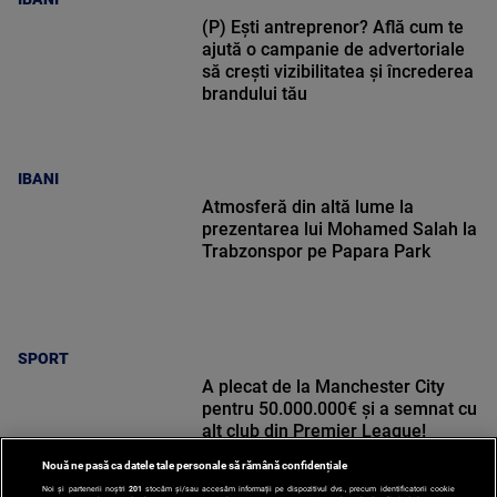
(P) Ești antreprenor? Află cum te
ajută o campanie de advertoriale
să crești vizibilitatea și încrederea
brandului tău
IBANI
Atmosferă din altă lume la
prezentarea lui Mohamed Salah la
Trabzonspor pe Papara Park
SPORT
A plecat de la Manchester City
pentru 50.000.000€ și a semnat cu
alt club din Premier League!
Nouă ne pasă ca datele tale personale să rămână confidențiale
Noi și partenerii noștri
201
stocăm și/sau accesăm informații pe dispozitivul dvs., precum identificatorii cookie