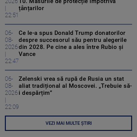
2026
10. Măsurile de protecție împotriva
|
țânțarilor
22:51
06-
Ce le-a spus Donald Trump donatorilor
08-
despre succesorul său pentru alegerile
2026
din 2028. Pe cine a ales între Rubio și
|
Vance
22:47
06-
Zelenski vrea să rupă de Rusia un stat
08-
aliat tradițional al Moscovei. „Trebuie să-
2026
i despărțim”
|
22:09
VEZI MAI MULTE ȘTIRI