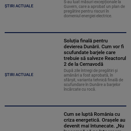
S-au luat măsuri excepționale la
ȘTIRI ACTUALE
Guvern, care a aprobat un plan de
pregătire pentru riscuri în
domeniul energiei electrice.
Soluția finală pentru
devierea Dunării. Cum vor fi
scufundate barjele care
trebuie să salveze Reactorul
2 de la Cernavodă
După zile întregi de pregătiri și
ȘTIRI ACTUALE
amânări a fost aprobată, în
sfârșit, varianta tehnică finală de
scufundare în Dunăre a barjelor
încărcate cu rocă.
Cum se luptă România cu
criza energetică. Orașele au
devenit mai întunecate. „Nu