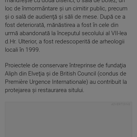
mândreşte cu două biserici, o sală de botez, un
loc de înmormântare şi un cimitir public, precum
şi o sală de audienţă şi săli de mese. După ce a
fost deteriorată, mănăstirea a fost în cele din
urmă abandonată la începutul secolului al VII-lea
d.Hr. Ulterior, a fost redescoperită de arheologii
locali în 1999.
Proiectele de conservare întreprinse de fundaţia
Aliph din Elveţia şi de British Council (condus de
Première Urgence Internationale) au contribuit la
protejarea şi restaurarea sitului.