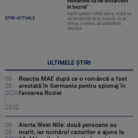
înseamnă să ne întoarcem
în beznă”
Dacă spălați rufele seara, după ce
ȘTIRI ACTUALE
vă întoarceți de la muncă, nu ar
strica, o vreme, să schimbați
obiceiul.
ULTIMELE ȘTIRI
06-
Reacția MAE după ce o româncă a fost
08-
arestată în Germania pentru spionaj în
2026
favoarea Rusiei
|
23:02
06-
Alerta West Nile: două persoane au
08-
murit, iar numărul cazurilor a ajuns la