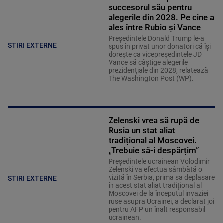
succesorul său pentru
alegerile din 2028. Pe cine a
ales între Rubio și Vance
Președintele Donald Trump le-a
STIRI EXTERNE
spus în privat unor donatori că își
dorește ca vicepreședintele JD
Vance să câștige alegerile
prezidențiale din 2028, relatează
The Washington Post (WP).
Zelenski vrea să rupă de
Rusia un stat aliat
tradițional al Moscovei.
„Trebuie să-i despărțim”
Președintele ucrainean Volodimir
Zelenski va efectua sâmbătă o
vizită în Serbia, prima sa deplasare
STIRI EXTERNE
în acest stat aliat tradițional al
Moscovei de la începutul invaziei
ruse asupra Ucrainei, a declarat joi
pentru AFP un înalt responsabil
ucrainean.