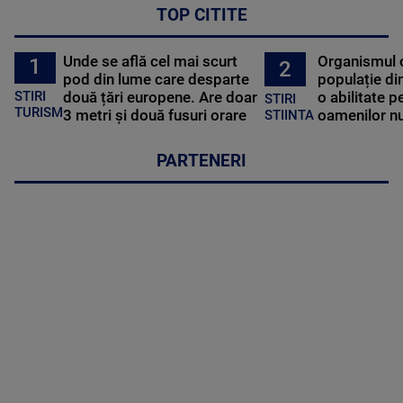
TOP CITITE
Unde se află cel mai scurt
Organismul 
1
2
pod din lume care desparte
populație di
STIRI
două țări europene. Are doar
o abilitate p
STIRI
TURISM
3 metri și două fusuri orare
oamenilor nu
STIINTA
PARTENERI