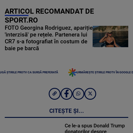
ARTICOL RECOMANDAT DE
SPORT.RO
FOTO Georgina Rodriguez, apariție
'interzisă' pe rețele. Partenera lui
CR7 s-a fotografiat în costum de
baie pe barcă
UGĂ ȘTIRILE PROTV CA SURSĂ PREFERATĂ
URMĂREȘTE ȘTIRILE PROTV ÎN GOOGLE 
CITEȘTE ȘI...
Ce le-a spus Donald Trump
donatorilor despre