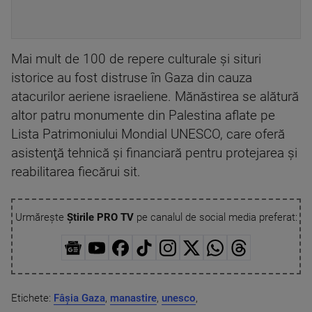
Mai mult de 100 de repere culturale şi situri
istorice au fost distruse în Gaza din cauza
atacurilor aeriene israeliene. Mănăstirea se alătură
altor patru monumente din Palestina aflate pe
Lista Patrimoniului Mondial UNESCO, care oferă
asistenţă tehnică şi financiară pentru protejarea şi
reabilitarea fiecărui sit.
Urmărește
Știrile PRO TV
pe canalul de social media preferat:
Etichete:
Fâșia Gaza
,
manastire
,
unesco
,