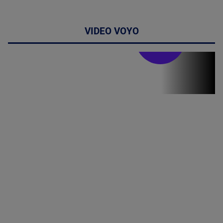
VIDEO VOYO
Stirile PRO TV
Stirile PRO
TV # 19.00 -
06 August
2026
MAI
MULTE