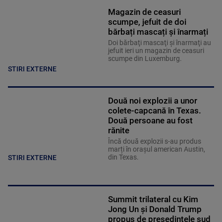
Magazin de ceasuri
scumpe, jefuit de doi
bărbați mascați și înarmați
Doi bărbaţi mascaţi şi înarmaţi au
jefuit ieri un magazin de ceasuri
scumpe din Luxemburg.
STIRI EXTERNE
Două noi explozii a unor
colete-capcană în Texas.
Două persoane au fost
rănite
Încă două explozii s-au produs
marți în oraşul american Austin,
din Texas.
STIRI EXTERNE
Summit trilateral cu Kim
Jong Un şi Donald Trump
propus de președintele sud