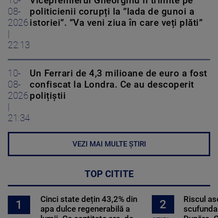
10-
Vicepremierul Gheorghiu îi trimite pe
08-
politicienii corupți la ”lada de gunoi a
2026
istoriei”. ”Va veni ziua în care veți plăti”
|
22:13
10-
Un Ferrari de 4,3 milioane de euro a fost
08-
confiscat la Londra. Ce au descoperit
2026
polițiștii
|
21:34
VEZI MAI MULTE ȘTIRI
TOP CITITE
Cinci state dețin 43,2% din
Riscul a
2
1
apa dulce regenerabilă a
scufundar