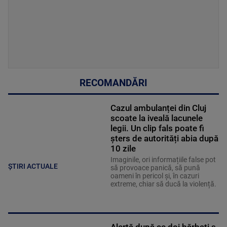
RECOMANDĂRI
Cazul ambulanței din Cluj
scoate la iveală lacunele
legii. Un clip fals poate fi
șters de autorități abia după
10 zile
Imaginile, ori informațiile false pot
ȘTIRI ACTUALE
să provoace panică, să pună
oameni în pericol și, în cazuri
extreme, chiar să ducă la violență.
Alertă după ce doi bărbați s-