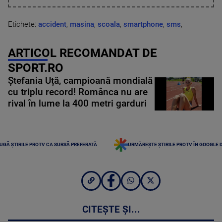
Etichete:
accident
,
masina
,
scoala
,
smartphone
,
sms
,
ARTICOL RECOMANDAT DE
SPORT.RO
Ștefania Uță, campioană mondială
cu triplu record! Românca nu are
rival în lume la 400 metri garduri
UGĂ ȘTIRILE PROTV CA SURSĂ PREFERATĂ
URMĂREȘTE ȘTIRILE PROTV ÎN GOOGLE 
CITEȘTE ȘI...