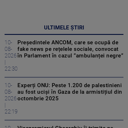
ULTIMELE ȘTIRI
10-
Președintele ANCOM, care se ocupă de
08-
fake news pe rețelele sociale, convocat
2026
în Parlament în cazul ”ambulanței negre”
|
22:30
10-
Experți ONU: Peste 1.200 de palestinieni
08-
au fost uciși în Gaza de la armistițiul din
2026
octombrie 2025
|
22:19