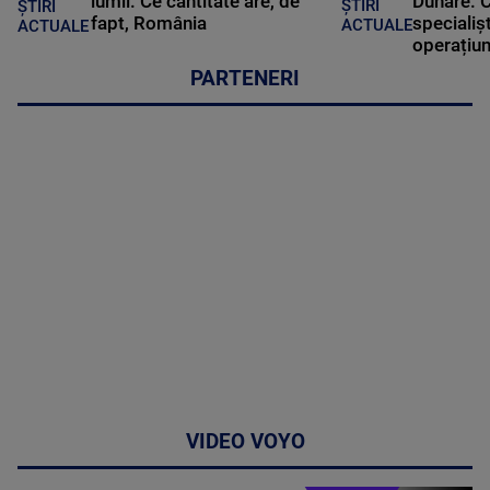
lumii. Ce cantitate are, de
Dunăre. C
ȘTIRI
ȘTIRI
fapt, România
specialișt
ACTUALE
ACTUALE
operațiun
PARTENERI
VIDEO VOYO