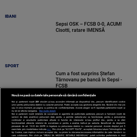
IBANI
Sepsi OSK – FCSB 0-0, ACUM!
Cisotti, ratare IMENSĂ
SPORT
Cum a fost surprins Ștefan
Târnovanu pe bancă în Sepsi -
FCSB
Nouă ne pasă ca datele tale personale să rămână confidențiale
Noi și partenerii noștri
201
stocăm și/sau accesăm informații pe dispozitivul dvs., precum identificatorii cookie
unici pentru prelucrarea datelor cu caracter personal. Puteți accepta sau gestiona alegerile dvs. făcând clic mai jos
sau în orice moment, pe pagina cu politica de confidențialitate. Aceste alegeri vor fi raportate partenerilor noștri și
nu vă vor afecta navigarea.
Mai multe detalii
Noi si partenerii nostri (retelele de socializare si agentiile de publicitate partenere, precum si furnizorii nostri de
SPORT
servicii de date analitice) prelucram date pentru a permite website-ului sa functioneze, pentru a personaliza
continutul si anunturile publicitare afisate in functie de interesele si/sau profilul dvs., pentru a va oferi
functionalitati aferente retelelor de socializare si pentru a analiza traficul pe website. Beneficiati de drepturile
prevazute de art. 15-22 din GDPR in legatura cu prelucrarea datelor cu caracter personal. Aceste drepturi pot fi
exercitate prin modalitatea indicata
aici
. Prin click pe “ACCEPT TOATE”, acceptati folosirea tuturor Tehnologiilor de
tip Cookie, care implica inclusiv acceptul dvs. cu privire la stocarea/accesarea informatiilor de catre Vendor-ii cu
care colaboram. Prin click pe “VREAU SA MODIFIC SETARILE INDIVIDUAL” puteti schimba preferintele in mod