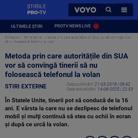
StirilePROTV
CAUTA
VOYO
TOATE 
PROTV NEWS LIVE
ULTIMELE ȘTIRI
Stirileprotv
Stiri externe
Metoda prin care autoritățile din SUA vor să convingă tinerii
să nu folosească telefonul la volan
Metoda prin care autoritățile din SUA
vor să convingă tinerii să nu
folosească telefonul la volan
Data publicării:
21-03-2018 | 08:42
STIRI EXTERNE
Data actualizării:
14-08-2025 | 22:53
În Statele Unite, tinerii pot să conducă de la 16
ani. E vârsta la care nu se dezlipesc de telefonul
mobil şi mulţi continuă să stea cu ochii în ecran
şi după ce urcă la volan.