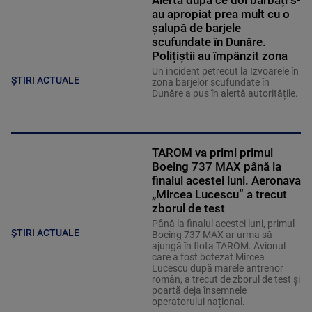
au apropiat prea mult cu o
șalupă de barjele
scufundate în Dunăre.
Polițiștii au împânzit zona
Un incident petrecut la Izvoarele în
ȘTIRI ACTUALE
zona barjelor scufundate în
Dunăre a pus în alertă autoritățile.
TAROM va primi primul
Boeing 737 MAX până la
finalul acestei luni. Aeronava
„Mircea Lucescu” a trecut
zborul de test
Până la finalul acestei luni, primul
ȘTIRI ACTUALE
Boeing 737 MAX ar urma să
ajungă în flota TAROM. Avionul
care a fost botezat Mircea
Lucescu după marele antrenor
român, a trecut de zborul de test și
poartă deja însemnele
operatorului național.