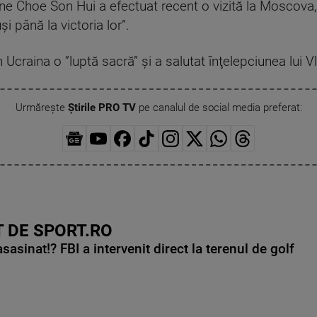
ne Choe Son Hui a efectuat recent o vizită la Moscova
şi până la victoria lor”.
 Ucraina o ”luptă sacră” şi a salutat înţelepciunea lui V
Urmărește
Știrile PRO TV
pe canalul de social media preferat:
 DE SPORT.RO
asinat!? FBI a intervenit direct la terenul de golf