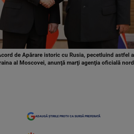
cord de Apărare istoric cu Rusia, pecetluind astfel a
craina al Moscovei, anunţă marţi agenţia oficială no
ADAUGĂ ȘTIRILE PROTV CA SURSĂ PREFERATĂ