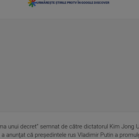
URMĂREȘTE ȘTIRILE PROTV ÎN GOOGLE DISCOVER
orma unui decret” semnat de către dictatorul Kim Jong 
a anunţat că preşedintele rus Vladimir Putin a promu