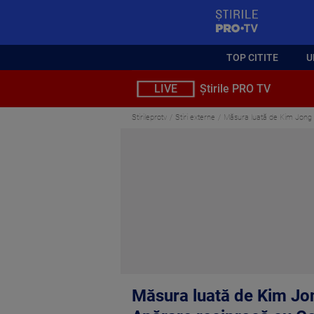
StirilePROTV
TOP CITITE
U
LIVE
Știrile PRO TV
Stirileprotv
Stiri externe
Măsura luată de Kim Jong 
Măsura luată de Kim Jon