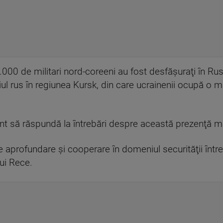
1.000 de militari nord-coreeni au fost desfăşuraţi în Rus
riul rus în regiunea Kursk, din care ucrainenii ocupă o 
ent să răspundă la întrebări despre această prezenţă mil
e aprofundare şi cooperare în domeniul securităţii între 
ui Rece.