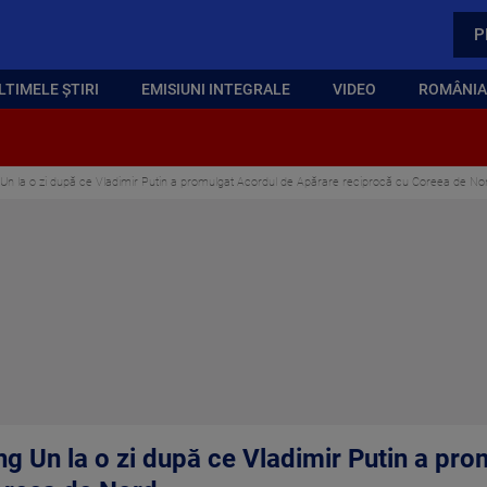
P
LTIMELE ȘTIRI
EMISIUNI INTEGRALE
VIDEO
ROMÂNIA,
Un la o zi după ce Vladimir Putin a promulgat Acordul de Apărare reciprocă cu Coreea de No
g Un la o zi după ce Vladimir Putin a pro