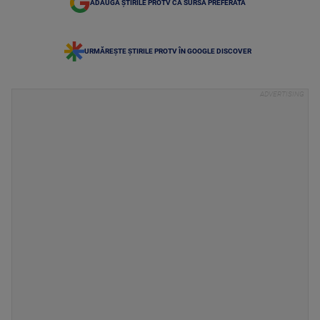
ADAUGĂ ȘTIRILE PROTV CA SURSĂ PREFERATĂ
URMĂREȘTE ȘTIRILE PROTV ÎN GOOGLE DISCOVER