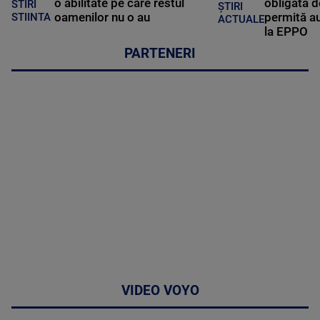
o abilitate pe care restul
obligată d
STIRI
ȘTIRI
oamenilor nu o au
permită au
STIINTA
ACTUALE
la EPPO
PARTENERI
VIDEO VOYO