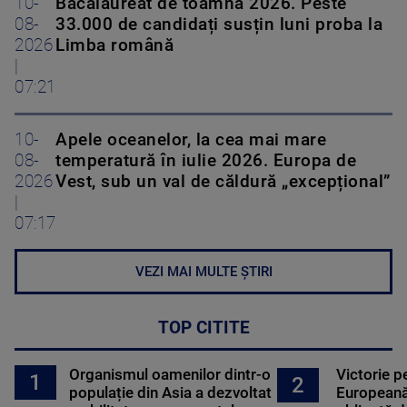
10-
Bacalaureat de toamnă 2026. Peste
08-
33.000 de candidați susțin luni proba la
2026
Limba română
|
07:21
10-
Apele oceanelor, la cea mai mare
08-
temperatură în iulie 2026. Europa de
2026
Vest, sub un val de căldură „excepțional”
|
07:17
VEZI MAI MULTE ȘTIRI
TOP CITITE
Organismul oamenilor dintr-o
Victorie p
1
2
populație din Asia a dezvoltat
Europeană