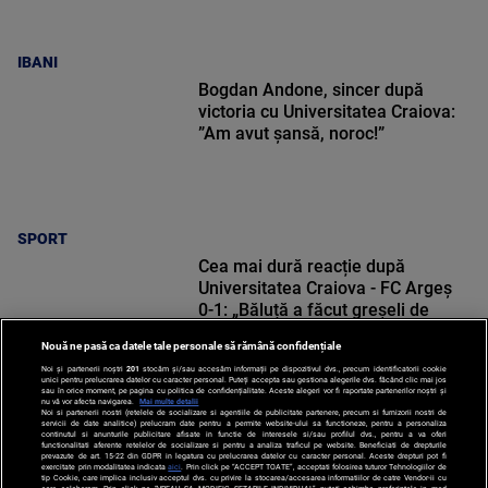
IBANI
Bogdan Andone, sincer după
victoria cu Universitatea Craiova:
”Am avut șansă, noroc!”
SPORT
Cea mai dură reacție după
Universitatea Craiova - FC Argeș
0-1: „Băluță a făcut greșeli de
începători! Elisor încă este dator”
Nouă ne pasă ca datele tale personale să rămână confidențiale
Noi și partenerii noștri
201
stocăm și/sau accesăm informații pe dispozitivul dvs., precum identificatorii cookie
unici pentru prelucrarea datelor cu caracter personal. Puteți accepta sau gestiona alegerile dvs. făcând clic mai jos
sau în orice moment, pe pagina cu politica de confidențialitate. Aceste alegeri vor fi raportate partenerilor noștri și
nu vă vor afecta navigarea.
Mai multe detalii
SPORT
Noi si partenerii nostri (retelele de socializare si agentiile de publicitate partenere, precum si furnizorii nostri de
servicii de date analitice) prelucram date pentru a permite website-ului sa functioneze, pentru a personaliza
continutul si anunturile publicitare afisate in functie de interesele si/sau profilul dvs., pentru a va oferi
functionalitati aferente retelelor de socializare si pentru a analiza traficul pe website. Beneficiati de drepturile
prevazute de art. 15-22 din GDPR in legatura cu prelucrarea datelor cu caracter personal. Aceste drepturi pot fi
exercitate prin modalitatea indicata
aici
. Prin click pe “ACCEPT TOATE”, acceptati folosirea tuturor Tehnologiilor de
tip Cookie, care implica inclusiv acceptul dvs. cu privire la stocarea/accesarea informatiilor de catre Vendor-ii cu