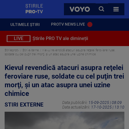
StirilePROTV
CAUTA
VOYO
TOATE 
PROTV NEWS LIVE
ULTIMELE ȘTIRI
LIVE
Știrile PRO TV ale dimineții
Stirileprotv
Stiri externe
Kievul revendică atacuri asupra reţelei feroviare ruse,
soldate cu cel puţin trei morţi, şi un atac asupra unei uzine chimice
Kievul revendică atacuri asupra reţelei
feroviare ruse, soldate cu cel puţin trei
morţi, şi un atac asupra unei uzine
chimice
Data publicării:
15-09-2025 | 08:09
STIRI EXTERNE
Data actualizării:
17-10-2025 | 13:10