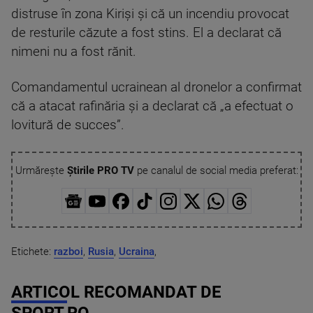
distruse în zona Kirişi şi că un incendiu provocat
de resturile căzute a fost stins. El a declarat că
nimeni nu a fost rănit.
Comandamentul ucrainean al dronelor a confirmat
că a atacat rafinăria şi a declarat că „a efectuat o
lovitură de succes”.
Urmărește
Știrile PRO TV
pe canalul de social media preferat:
Etichete:
razboi
,
Rusia
,
Ucraina
,
ARTICOL RECOMANDAT DE
SPORT.RO