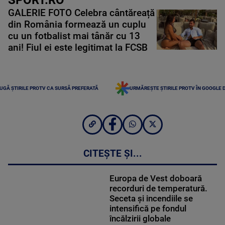
GALERIE FOTO Celebra cântăreață
din România formează un cuplu
cu un fotbalist mai tânăr cu 13
ani! Fiul ei este legitimat la FCSB
UGĂ ȘTIRILE PROTV CA SURSĂ PREFERATĂ
URMĂREȘTE ȘTIRILE PROTV ÎN GOOGLE 
CITEȘTE ȘI...
Europa de Vest doboară
recorduri de temperatură.
Seceta și incendiile se
intensifică pe fondul
încălzirii globale