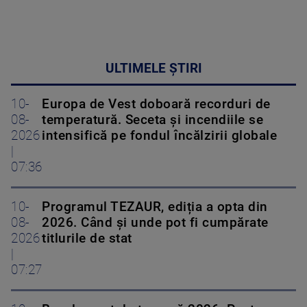
ULTIMELE ȘTIRI
10-
Europa de Vest doboară recorduri de
08-
temperatură. Seceta și incendiile se
2026
intensifică pe fondul încălzirii globale
|
07:36
10-
Programul TEZAUR, ediția a opta din
08-
2026. Când şi unde pot fi cumpărate
2026
titlurile de stat
|
07:27