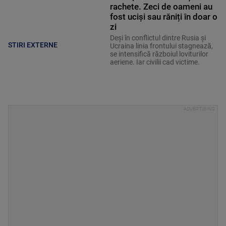
rachete. Zeci de oameni au
fost uciși sau răniți în doar o
zi
Deși în conflictul dintre Rusia și
STIRI EXTERNE
Ucraina linia frontului stagnează,
se intensifică războiul loviturilor
aeriene. Iar civilii cad victime.