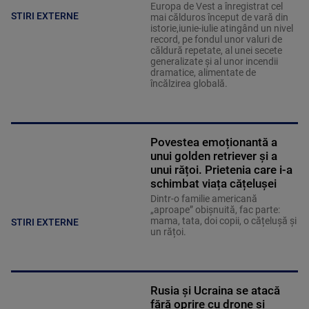
Europa de Vest a înregistrat cel
STIRI EXTERNE
mai călduros început de vară din
istorie,iunie-iulie atingând un nivel
record, pe fondul unor valuri de
căldură repetate, al unei secete
generalizate şi al unor incendii
dramatice, alimentate de
încălzirea globală.
Povestea emoționantă a
unui golden retriever și a
unui rățoi. Prietenia care i-a
schimbat viața cățelușei
Dintr-o familie americană
„aproape” obișnuită, fac parte:
mama, tata, doi copii, o cățelușă și
STIRI EXTERNE
un rățoi.
Rusia și Ucraina se atacă
fără oprire cu drone și