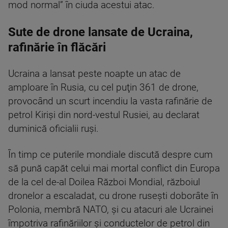
mod normal” în ciuda acestui atac.
Sute de drone lansate de
U
craina,
rafinărie în flăcări
Ucraina a lansat peste noapte un atac de
amploare în Rusia, cu cel puţin 361 de drone,
provocând un scurt incendiu la vasta rafinărie de
petrol Kirişi din nord-vestul Rusiei, au declarat
duminică oficialii ruşi.
În timp ce puterile mondiale discută despre cum
să pună capăt celui mai mortal conflict din Europa
de la cel de-al Doilea Război Mondial, războiul
dronelor a escaladat, cu drone ruseşti doborâte în
Polonia, membră NATO, şi cu atacuri ale Ucrainei
împotriva rafinăriilor şi conductelor de petrol din