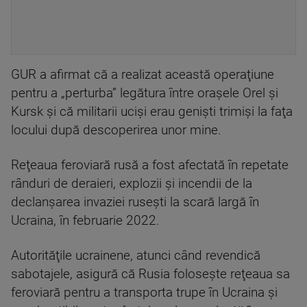
GUR a afirmat că a realizat această operaţiune
pentru a „perturba” legătura între oraşele Orel şi
Kursk şi că militarii ucişi erau genişti trimişi la faţa
locului după descoperirea unor mine.
Reţeaua feroviară rusă a fost afectată în repetate
rânduri de deraieri, explozii şi incendii de la
declanşarea invaziei ruseşti la scară largă în
Ucraina, în februarie 2022.
Autorităţile ucrainene, atunci când revendică
sabotajele, asigură că Rusia foloseşte reţeaua sa
feroviară pentru a transporta trupe în Ucraina şi