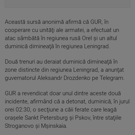
Această sursă anonimă afirmă că GUR, în
cooperare cu unităţi ale armatei, a efectuat un
atac sâmbătă în regiunea rusă Orel şi un altul
duminică dimineaţă în regiunea Leningrad.
Două trenuri au deraiat duminică dimineaţă în
zone distincte din regiunea Leningrad, a anunţat
guvernatorul Aleksandr Drozdenko pe Telegram.
GUR a revendicat doar unul dintre aceste două
incidente, afirmând că a detonat, duminică, în jurul
orei 02:30, o secţiune a căii ferate care leagă
oraşele Sankt Petersburg şi Pskov, între staţiile
Stroganovo şi Mşinskaia.