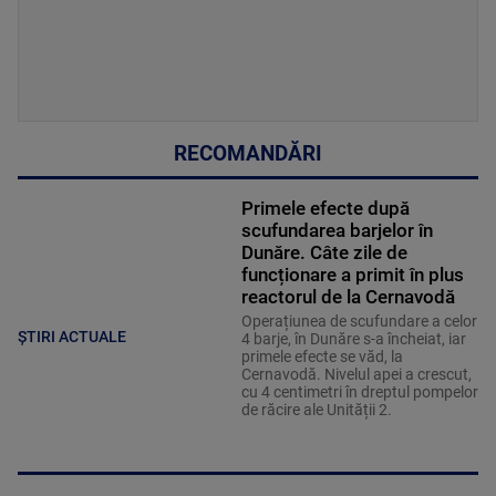
RECOMANDĂRI
Primele efecte după
scufundarea barjelor în
Dunăre. Câte zile de
funcționare a primit în plus
reactorul de la Cernavodă
Operațiunea de scufundare a celor
ȘTIRI ACTUALE
4 barje, în Dunăre s-a încheiat, iar
primele efecte se văd, la
Cernavodă. Nivelul apei a crescut,
cu 4 centimetri în dreptul pompelor
de răcire ale Unității 2.