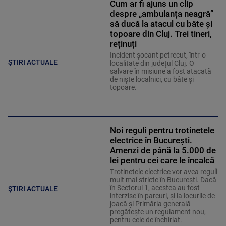
Cum ar fi ajuns un clip
despre „ambulanța neagră”
să ducă la atacul cu bâte și
topoare din Cluj. Trei tineri,
reținuți
Incident șocant petrecut, într-o
ȘTIRI ACTUALE
localitate din județul Cluj. O
salvare în misiune a fost atacată
de niște localnici, cu bâte și
topoare.
Noi reguli pentru trotinetele
electrice în București.
Amenzi de până la 5.000 de
lei pentru cei care le încalcă
Trotinetele electrice vor avea reguli
mult mai stricte în București. Dacă
în Sectorul 1, acestea au fost
ȘTIRI ACTUALE
interzise în parcuri, și la locurile de
joacă și Primăria generală
pregătește un regulament nou,
pentru cele de închiriat.