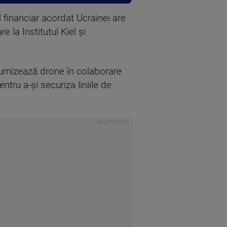
l financiar acordat Ucrainei are
 la Institutul Kiel şi
urnizează drone în colaborare
ntru a-şi securiza liniile de