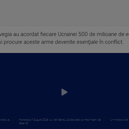
gia au acordat fiecare Ucrainei 500 de milioane de eu
i procure aceste arme devenite esenţiale în conflict.
istul a ...
Horoscop 7 august 2026, cu Neti Sandu. Zodia care va intra în banii de
Un motociclist d
rezervă
...