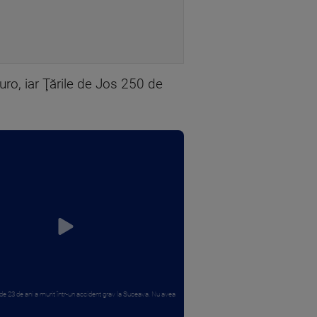
ro, iar Ţările de Jos 250 de
e 23 de ani a murit într-un accident grav la Suceava. Nu avea