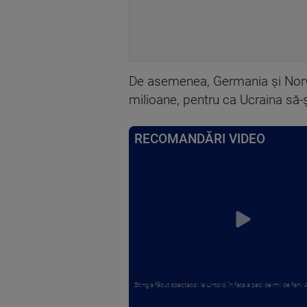
De asemenea, Germania şi Norve
milioane, pentru ca Ucraina să-ş
RECOMANDĂRI VIDEO
Sting a făcut spectacol la Untold, în fața a zeci de mii de fani. Art