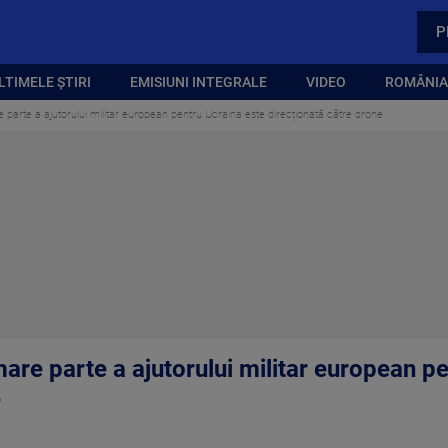
P
LTIMELE ȘTIRI
EMISIUNI INTEGRALE
VIDEO
ROMÂNIA,
re parte a ajutorului militar european pentru Ucraina este direcționată către drone
 mare parte a ajutorului militar european p
e