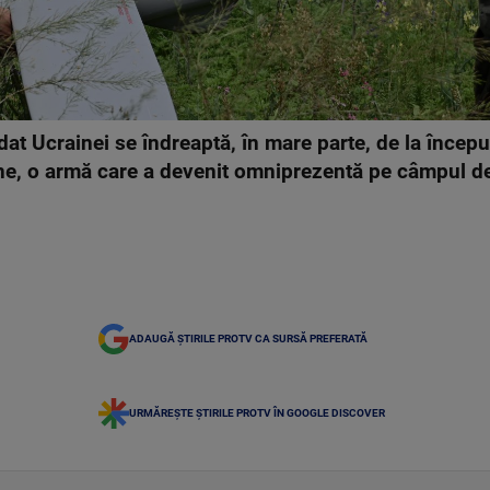
dat Ucrainei se îndreaptă, în mare parte, de la începu
ne, o armă care a devenit omniprezentă pe câmpul de l
ADAUGĂ ȘTIRILE PROTV CA SURSĂ PREFERATĂ
URMĂREȘTE ȘTIRILE PROTV ÎN GOOGLE DISCOVER