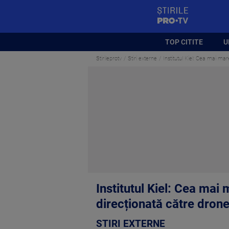
StirilePROTV
TOP CITITE
U
Stirileprotv
Stiri externe
Institutul Kiel: Cea mai ma
Institutul Kiel: Cea mai
direcționată către dron
STIRI EXTERNE