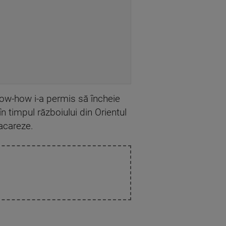
now-how i-a permis să încheie
în timpul războiului din Orientul
racareze.