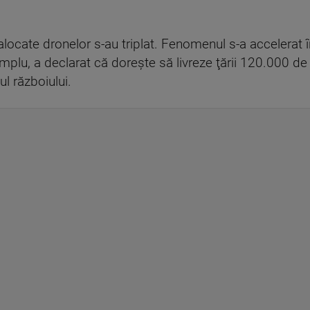
 alocate dronelor s-au triplat. Fenomenul s-a accelerat în 
emplu, a declarat că doreşte să livreze ţării 120.000 d
ul războiului.