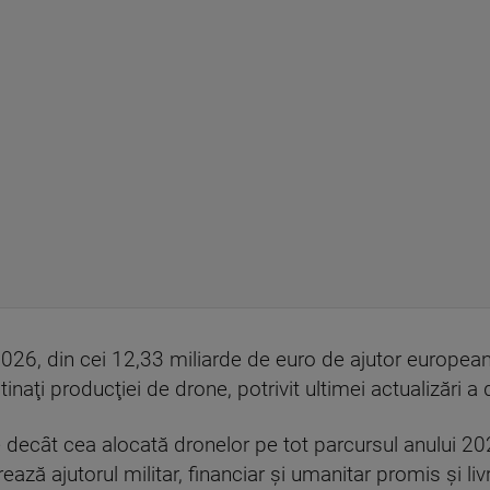
 2026, din cei 12,33 miliarde de euro de ajutor european
naţi producţiei de drone, potrivit ultimei actualizări a da
ecât cea alocată dronelor pe tot parcursul anului 202
strează ajutorul militar, financiar şi umanitar promis şi li