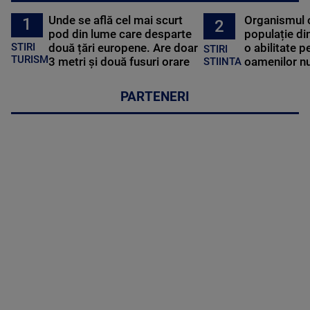
Unde se află cel mai scurt
Organismul 
1
2
pod din lume care desparte
populație di
STIRI
două țări europene. Are doar
o abilitate p
STIRI
TURISM
3 metri și două fusuri orare
oamenilor nu
STIINTA
PARTENERI