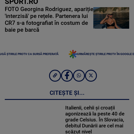
SPORT.RO
FOTO Georgina Rodriguez, apariție
'interzisă' pe rețele. Partenera lui
CR7 s-a fotografiat în costum de
baie pe barcă
UGĂ ȘTIRILE PROTV CA SURSĂ PREFERATĂ
URMĂREȘTE ȘTIRILE PROTV ÎN GOOGLE 
CITEȘTE ȘI...
Italienii, cehii și croații
agonizează la peste 40 de
grade Celsius. În Slovacia,
debitul Dunării are cel mai
scăzut nivel