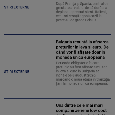
După Franţa şi Spania, centrul de
STIRI EXTERNE
greutate al valului de căldură s-a
deplasat spre sud şi est. Italienii,
cehii ori croații agonizează la
peste 40 de grade Celsius.
Bulgaria renunță la afișarea
prețurilor în leva și euro. De
când vor fi afișate doar în
moneda unică europeană
Perioada obligatorie în care
prețurile au fost afișate simultan
în leva și euro în Bulgaria se
STIRI EXTERNE
încheie pe
8 august 2026
,
marcând o nouă etapă în tranziția
țării la moneda unică europeană.
Una dintre cele mai mari
companii aeriene low cost