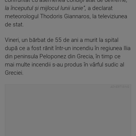
confruntat cu asemenea condiţii atât de devreme,
la începutul şi mijlocul lunii iunie”,
a declarat
meteorologul Thodoris Giannaros, la televiziunea
de stat.
Vineri, un bărbat de 55 de ani a murit la spital
după ce a fost rănit într-un incendiu în regiunea Ilia
din peninsula Peloponez din Grecia, în timp ce
mai multe incendii s-au produs în vârful sudic al
Greciei.