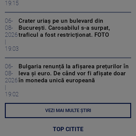
19:15
06-
Crater uriaș pe un bulevard din
08-
București. Carosabilul s-a surpat,
2026
traficul a fost restricționat. FOTO
|
19:03
06-
Bulgaria renunță la afișarea prețurilor în
08-
leva și euro. De când vor fi afișate doar
2026
în moneda unică europeană
|
19:02
VEZI MAI MULTE ȘTIRI
TOP CITITE