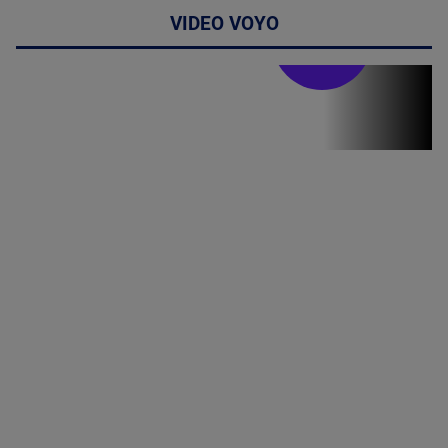
VIDEO VOYO
Stirile PRO TV
Stirile PRO
TV # 13.00 -
06 August
2026
MAI
MULTE
DETALII