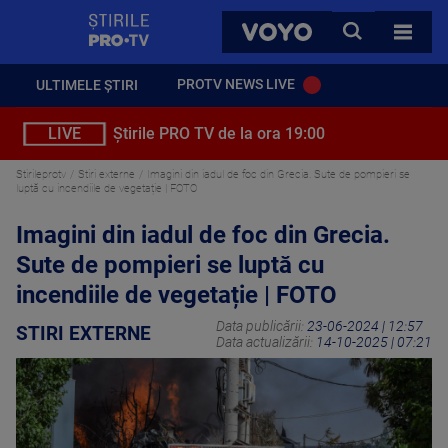
StirilePROTV
CAUTA
VOYO
TOATE 
PROTV NEWS LIVE
ULTIMELE ȘTIRI
LIVE
Știrile PRO TV de la ora 19:00
Stirileprotv
Stiri externe
Imagini din iadul de foc din Grecia. Sute de pompieri se
luptă cu incendiile de vegetație | FOTO
Imagini din iadul de foc din Grecia.
Sute de pompieri se luptă cu
incendiile de vegetație | FOTO
Data publicării:
23-06-2024 | 12:57
STIRI EXTERNE
Data actualizării:
14-10-2025 | 07:21