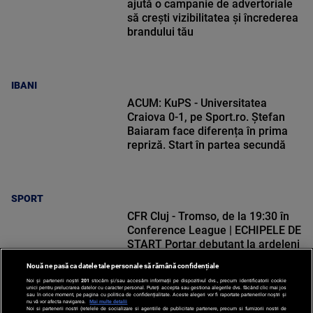
ajută o campanie de advertoriale
să crești vizibilitatea și încrederea
brandului tău
IBANI
ACUM: KuPS - Universitatea
Craiova 0-1, pe Sport.ro. Ștefan
Baiaram face diferența în prima
repriză. Start în partea secundă
SPORT
CFR Cluj - Tromso, de la 19:30 în
Conference League | ECHIPELE DE
START Portar debutant la ardeleni
Nouă ne pasă ca datele tale personale să rămână confidențiale
Noi și partenerii noștri
201
stocăm și/sau accesăm informații pe dispozitivul dvs., precum identificatorii cookie
unici pentru prelucrarea datelor cu caracter personal. Puteți accepta sau gestiona alegerile dvs. făcând clic mai jos
sau în orice moment, pe pagina cu politica de confidențialitate. Aceste alegeri vor fi raportate partenerilor noștri și
nu vă vor afecta navigarea.
Mai multe detalii
Noi si partenerii nostri (retelele de socializare si agentiile de publicitate partenere, precum si furnizorii nostri de
SPORT