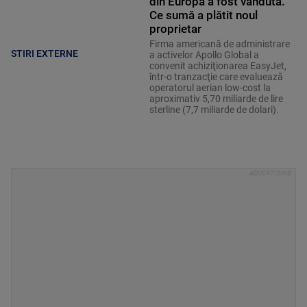
din Europa a fost vândută.
Ce sumă a plătit noul
proprietar
Firma americană de administrare
STIRI EXTERNE
a activelor Apollo Global a
convenit achiziţionarea EasyJet,
într-o tranzacţie care evaluează
operatorul aerian low-cost la
aproximativ 5,70 miliarde de lire
sterline (7,7 miliarde de dolari).