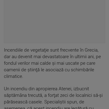
Incendiile de vegetaţie sunt frecvente în Grecia,
dar au devenit mai devastatoare în ultimii ani, pe
fondul verilor mai calde şi mai uscate pe care
oamenii de ştiinţă le asociază cu schimbările
climatice.
Un incendiu din apropierea Atenei, izbucnit
săptămâna trecută, a forţat zeci de localnici să-şi
părăsească casele. Specialiștii spun, de
asemenea, că acest incendiu are legătură cu