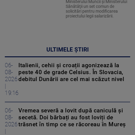
Ministerului Muncii şi Ministerului
Sănătăţii un set comun de
solicitări pentru modificarea
proiectului legii salarizării.
ULTIMELE ȘTIRI
06-
Italienii, cehii și croații agonizează la
08-
peste 40 de grade Celsius. În Slovacia,
2026
debitul Dunării are cel mai scăzut nivel
|
19:16
06-
Vremea severă a lovit după caniculă și
08-
secetă. Doi bărbați au fost loviți de
2026
trăsnet în timp ce se răcoreau în Mureș
|