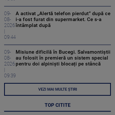
09-
A activat „Alertă telefon pierdut” după ce
08-
i-a fost furat din supermarket. Ce s-a
2026
întâmplat după
|
09:44
09-
Misiune dificilă în Bucegi. Salvamontiștii
08-
au folosit în premieră un sistem special
2026
pentru doi alpiniști blocați pe stâncă
|
09:39
VEZI MAI MULTE ȘTIRI
TOP CITITE