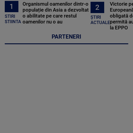
Organismul oamenilor dintr-o
Victorie p
1
2
populație din Asia a dezvoltat
Europeană
o abilitate pe care restul
obligată d
STIRI
ȘTIRI
oamenilor nu o au
permită au
STIINTA
ACTUALE
la EPPO
PARTENERI