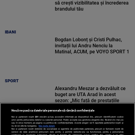
să crești vizibilitatea și încrederea
brandului tău
IBANI
Bogdan Lobonț și Cristi Pulhac,
invitații lui Andru Nenciu la
Matinal, ACUM, pe VOYO SPORT 1
SPORT
Alexandru Meszar a dezvăluit ce
buget are UTA Arad în acest
sezon: „Mic față de prestațiile
noastre”
Nouă ne pasă ca datele tale personale să rămână confidențiale
Noi și partenerii noștri
201
stocăm și/sau accesăm informații pe dispozitivul dvs., precum identificatorii cookie
unici pentru prelucrarea datelor cu caracter personal. Puteți accepta sau gestiona alegerile dvs. făcând clic mai jos
sau în orice moment, pe pagina cu politica de confidențialitate. Aceste alegeri vor fi raportate partenerilor noștri și
nu vă vor afecta navigarea.
Mai multe detalii
SPORT
Noi si partenerii nostri (retelele de socializare si agentiile de publicitate partenere, precum si furnizorii nostri de
servicii de date analitice) prelucram date pentru a permite website-ului sa functioneze, pentru a personaliza
continutul si anunturile publicitare afisate in functie de interesele si/sau profilul dvs., pentru a va oferi