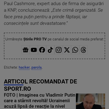
Paul Cashmore, expert adus de firma de asigurări
a KNP, concluzionează:
„Este crimă organizată. Se
face prea puțin pentru a prinde făptașii, iar
consecințele sunt devastatoare.”
Urmărește
Știrile PRO TV
pe canalul de social media preferat:
Etichete:
hacker
,
parola
,
ARTICOL RECOMANDAT DE
SPORT.RO
FOTO | Imaginea cu Vladimir Putin
care a stârnit revoltă! Ucrainenii
acuză lipsă de reacție la nivel