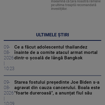
înseamnă că țara noastră rămâne
pe ultima treaptă recomandată
investițiilor.
ULTIMELE ȘTIRI
09-
Ce a făcut adolescentul thailandez
08-
înainte de a comite atacul armat mortal
2026
dintr-o școală de lângă Bangkok
|
10:23
09-
Starea fostului președinte Joe Biden s-a
08-
agravat din cauza cancerului. Boala este
2026
"foarte dureroasă", a anunțat fiul său
|
10:09