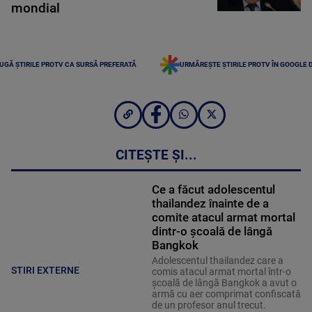
mondial
UGĂ ȘTIRILE PROTV CA SURSĂ PREFERATĂ
URMĂREȘTE ȘTIRILE PROTV ÎN GOOGLE 
CITEȘTE ȘI...
Ce a făcut adolescentul
thailandez înainte de a
comite atacul armat mortal
dintr-o școală de lângă
Bangkok
Adolescentul thailandez care a
STIRI EXTERNE
comis atacul armat mortal într-o
şcoală de lângă Bangkok a avut o
armă cu aer comprimat confiscată
de un profesor anul trecut.