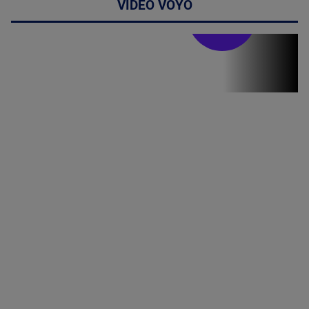
VIDEO VOYO
Stirile PRO TV
Stirile PRO
TV # 19.00 -
8 August
2026
MAI
MULTE
DETALII