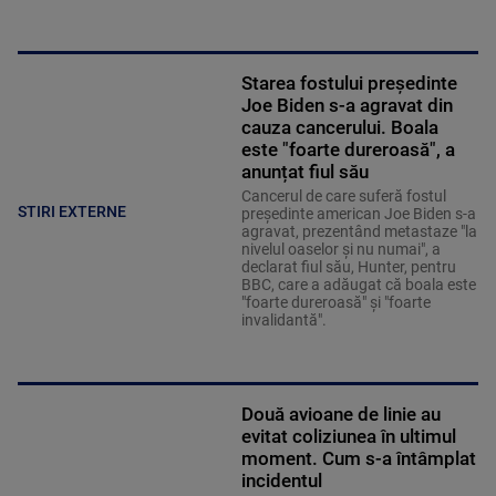
Starea fostului președinte
Joe Biden s-a agravat din
cauza cancerului. Boala
este "foarte dureroasă", a
anunțat fiul său
Cancerul de care suferă fostul
STIRI EXTERNE
preşedinte american Joe Biden s-a
agravat, prezentând metastaze "la
nivelul oaselor şi nu numai", a
declarat fiul său, Hunter, pentru
BBC, care a adăugat că boala este
"foarte dureroasă" şi "foarte
invalidantă".
Două avioane de linie au
evitat coliziunea în ultimul
moment. Cum s-a întâmplat
incidentul