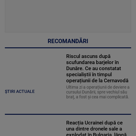
RECOMANDĂRI
Riscul ascuns după
scufundarea barjelor în
Dunăre. Ce au constatat
specialiștii în timpul
operațiunii de la Cernavodă
Ultima zi a operațiunii de deviere a
ȘTIRI ACTUALE
cursului Dunării, spre vechiul său
braț, a fost și cea mai complicată.
Reacția Ucrainei după ce
una dintre dronele sale a
explodat în Bulgaria, lângă