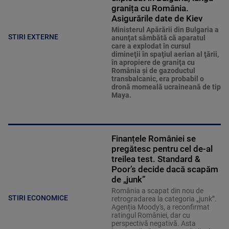
granița cu România.
Asigurările date de Kiev
Ministerul Apărării din Bulgaria a
STIRI EXTERNE
anunţat sâmbătă că aparatul
care a explodat în cursul
dimineţii în spaţiul aerian al ţării,
în apropiere de graniţa cu
România şi de gazoductul
transbalcanic, era probabil o
dronă momeală ucraineană de tip
Maya.
Finanțele României se
pregătesc pentru cel de-al
treilea test. Standard &
Poor’s decide dacă scapăm
de „junk”
România a scapat din nou de
STIRI ECONOMICE
retrogradarea la categoria „junk”.
Agenția Moody's, a reconfirmat
ratingul României, dar cu
perspectivă negativă. Asta