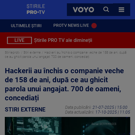
StirilePROTV
CAUTA
VOYO
TOATE 
PROTV NEWS LIVE
ULTIMELE ȘTIRI
LIVE
Știrile PRO TV ale dimineții
Stirileprotv
Stiri externe
Hackerii au închis o companie veche de 158 de ani, după
ce au ghicit parola unui angajat. 700 de oameni, concediați
Hackerii au închis o companie veche
de 158 de ani, după ce au ghicit
parola unui angajat. 700 de oameni,
concediați
Data publicării:
21-07-2025 | 15:00
STIRI EXTERNE
Data actualizării:
17-10-2025 | 11:05