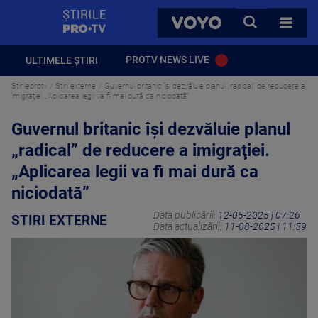
StirilePROTV
CAUTA
VOYO
TOATE 
PROTV NEWS LIVE
ULTIMELE ȘTIRI
Stirileprotv
Stiri externe
Guvernul britanic îşi dezvăluie planul „radical” de reducere a
imigraţiei. „Aplicarea legii va fi mai dură ca niciodată”
Guvernul britanic îşi dezvăluie planul
„radical” de reducere a imigraţiei.
„Aplicarea legii va fi mai dură ca
niciodată”
Data publicării:
12-05-2025 | 07:26
STIRI EXTERNE
Data actualizării:
11-08-2025 | 11:59