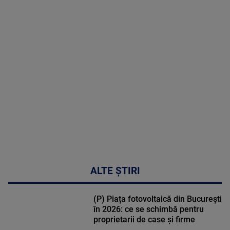
2026
MAI
MULTE
DETALII
47:43
ALTE ȘTIRI
(P) Piața fotovoltaică din București
în 2026: ce se schimbă pentru
proprietarii de case și firme