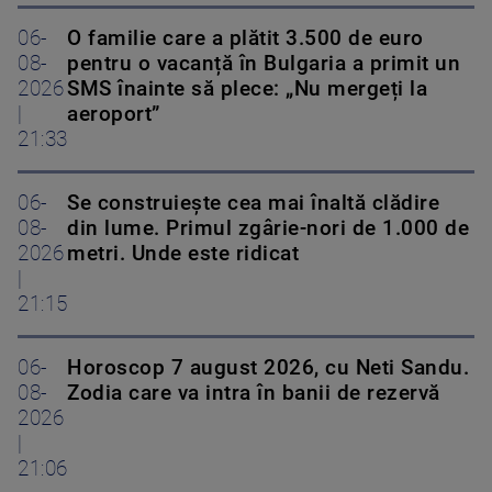
06-
O familie care a plătit 3.500 de euro
08-
pentru o vacanță în Bulgaria a primit un
2026
SMS înainte să plece: „Nu mergeți la
|
aeroport”
21:33
06-
Se construiește cea mai înaltă clădire
08-
din lume. Primul zgârie-nori de 1.000 de
2026
metri. Unde este ridicat
|
21:15
06-
Horoscop 7 august 2026, cu Neti Sandu.
08-
Zodia care va intra în banii de rezervă
2026
|
21:06