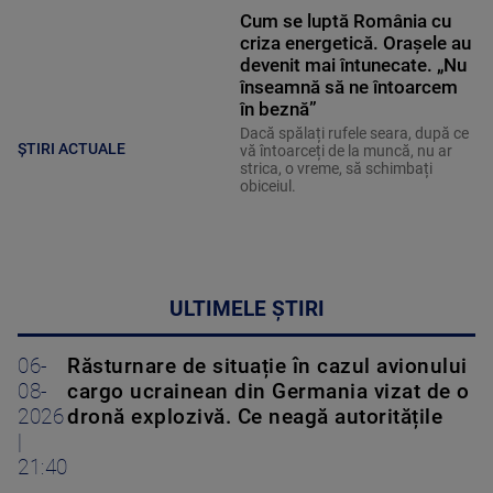
Cum se luptă România cu
criza energetică. Orașele au
devenit mai întunecate. „Nu
înseamnă să ne întoarcem
în beznă”
Dacă spălați rufele seara, după ce
ȘTIRI ACTUALE
vă întoarceți de la muncă, nu ar
strica, o vreme, să schimbați
obiceiul.
ULTIMELE ȘTIRI
06-
Răsturnare de situație în cazul avionului
08-
cargo ucrainean din Germania vizat de o
2026
dronă explozivă. Ce neagă autoritățile
|
21:40