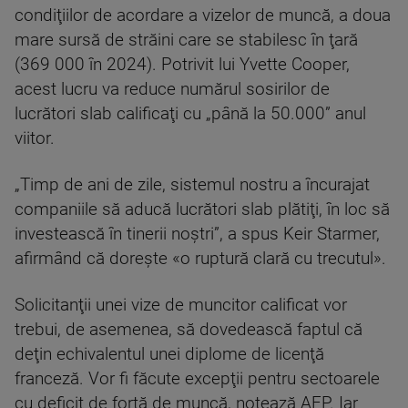
condiţiilor de acordare a vizelor de muncă, a doua
mare sursă de străini care se stabilesc în ţară
(369 000 în 2024). Potrivit lui Yvette Cooper,
acest lucru va reduce numărul sosirilor de
lucrători slab calificaţi cu „până la 50.000” anul
viitor.
„Timp de ani de zile, sistemul nostru a încurajat
companiile să aducă lucrători slab plătiţi, în loc să
investească în tinerii noştri”, a spus Keir Starmer,
afirmând că doreşte «o ruptură clară cu trecutul».
Solicitanţii unei vize de muncitor calificat vor
trebui, de asemenea, să dovedească faptul că
deţin echivalentul unei diplome de licenţă
franceză. Vor fi făcute excepţii pentru sectoarele
cu deficit de forţă de muncă, notează AFP. Iar