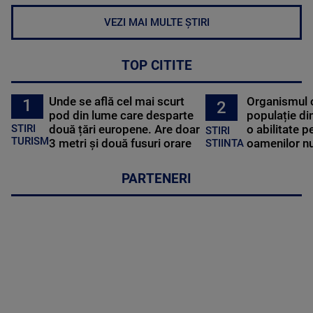
VEZI MAI MULTE ȘTIRI
TOP CITITE
Unde se află cel mai scurt
Organismul 
1
2
pod din lume care desparte
populație di
STIRI
două țări europene. Are doar
o abilitate p
STIRI
TURISM
3 metri și două fusuri orare
oamenilor nu
STIINTA
PARTENERI