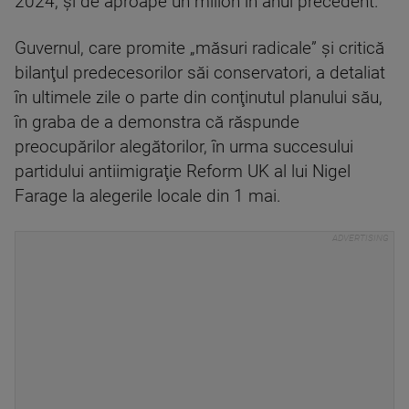
2024, şi de aproape un milion în anul precedent.
Guvernul, care promite „măsuri radicale” şi critică
bilanţul predecesorilor săi conservatori, a detaliat
în ultimele zile o parte din conţinutul planului său,
în graba de a demonstra că răspunde
preocupărilor alegătorilor, în urma succesului
partidului antiimigraţie Reform UK al lui Nigel
Farage la alegerile locale din 1 mai.