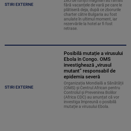
Zeci de turiști maghiari au rămas
STIRI EXTERNE
fără vacanțele de vară pe care le
plătiseră deja, după ce zborurile
charter către Bulgaria au fost
anulate în ultimul moment, iar
rezervările la hotel ar fi fost
retrase.
Posibilă mutație a virusului
Ebola în Congo. OMS
investighează „virusul
mutant” responsabil de
epidemia severă
Organizația Mondială a Sănătății
STIRI EXTERNE
(OMS) și Centrul African pentru
Controlul și Prevenirea Bolilor
(Africa CDC) au anunțat că vor
investiga împreună o posibilă
mutație a virusului Ebola.