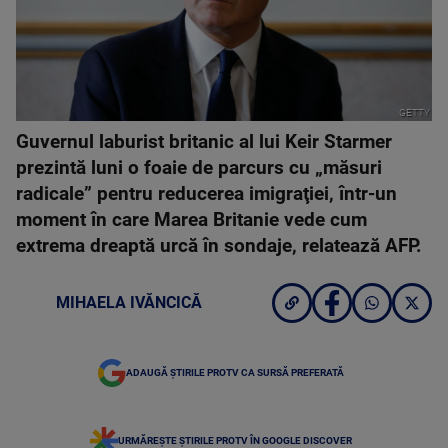
GETTY
Guvernul laburist britanic al lui Keir Starmer
prezintă luni o foaie de parcurs cu „măsuri
radicale” pentru reducerea imigraţiei, într-un
moment în care Marea Britanie vede cum
extrema dreaptă urcă în sondaje, relatează AFP.
MIHAELA IVĂNCICĂ
ADAUGĂ ȘTIRILE PROTV CA SURSĂ PREFERATĂ
URMĂREȘTE ȘTIRILE PROTV ÎN GOOGLE DISCOVER