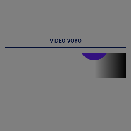
VIDEO VOYO
Stirile PRO TV
Stirile PRO
TV # 19.00 -
06 August