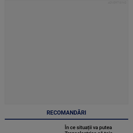
RECOMANDĂRI
În ce situații va putea