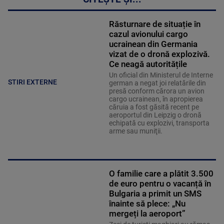
Răsturnare de situație în
cazul avionului cargo
ucrainean din Germania
vizat de o dronă explozivă.
Ce neagă autoritățile
Un oficial din Ministerul de Interne
STIRI EXTERNE
german a negat joi relatările din
presă conform cărora un avion
cargo ucrainean, în apropierea
căruia a fost găsită recent pe
aeroportul din Leipzig o dronă
echipată cu explozivi, transporta
arme sau muniţii.
O familie care a plătit 3.500
de euro pentru o vacanță în
Bulgaria a primit un SMS
înainte să plece: „Nu
mergeți la aeroport”