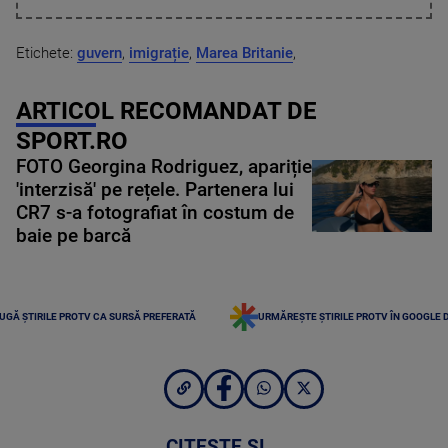
Etichete:
guvern
,
imigrație
,
Marea Britanie
,
ARTICOL RECOMANDAT DE
SPORT.RO
FOTO Georgina Rodriguez, apariție
'interzisă' pe rețele. Partenera lui
CR7 s-a fotografiat în costum de
baie pe barcă
UGĂ ȘTIRILE PROTV CA SURSĂ PREFERATĂ
URMĂREȘTE ȘTIRILE PROTV ÎN GOOGLE 
CITEȘTE ȘI...