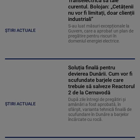
Transelectrica să taie
curentul. Bolojan: „Cetățenii
nu vor fi limitați, doar clienții
industriali”
S-au luat măsuri excepționale la
ȘTIRI ACTUALE
Guvern, care a aprobat un plan de
pregătire pentru riscuri în
domeniul energiei electrice.
Soluția finală pentru
devierea Dunării. Cum vor fi
scufundate barjele care
trebuie să salveze Reactorul
2 de la Cernavodă
După zile întregi de pregătiri și
ȘTIRI ACTUALE
amânări a fost aprobată, în
sfârșit, varianta tehnică finală de
scufundare în Dunăre a barjelor
încărcate cu rocă.