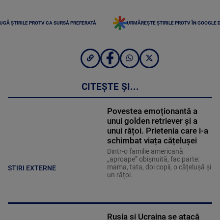
UGĂ ȘTIRILE PROTV CA SURSĂ PREFERATĂ
URMĂREȘTE ȘTIRILE PROTV ÎN GOOGLE 
CITEȘTE ȘI...
Povestea emoționantă a
unui golden retriever și a
unui rățoi. Prietenia care i-a
schimbat viața cățelușei
Dintr-o familie americană
„aproape” obișnuită, fac parte:
mama, tata, doi copii, o cățelușă și
STIRI EXTERNE
un rățoi.
Rusia și Ucraina se atacă