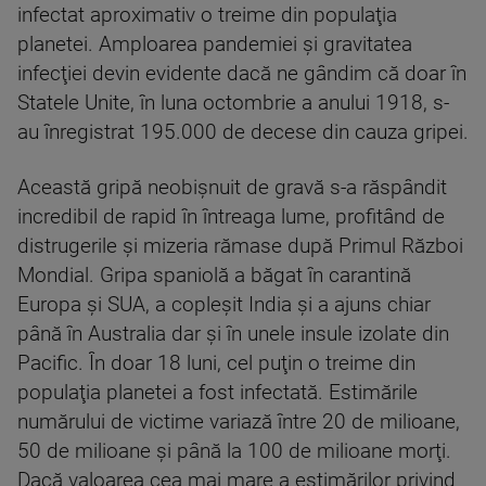
infectat aproximativ o treime din populaţia
planetei. Amploarea pandemiei şi gravitatea
infecţiei devin evidente dacă ne gândim că doar în
Statele Unite, în luna octombrie a anului 1918, s-
au înregistrat 195.000 de decese din cauza gripei.
Această gripă neobişnuit de gravă s-a răspândit
incredibil de rapid în întreaga lume, profitând de
distrugerile şi mizeria rămase după Primul Război
Mondial. Gripa spaniolă a băgat în carantină
Europa şi SUA, a copleşit India şi a ajuns chiar
până în Australia dar şi în unele insule izolate din
Pacific. În doar 18 luni, cel puţin o treime din
populaţia planetei a fost infectată. Estimările
numărului de victime variază între 20 de milioane,
50 de milioane şi până la 100 de milioane morţi.
Dacă valoarea cea mai mare a estimărilor privind