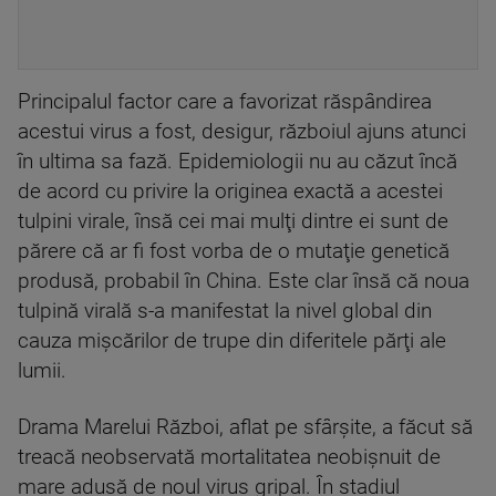
Principalul factor care a favorizat răspândirea
acestui virus a fost, desigur, războiul ajuns atunci
în ultima sa fază. Epidemiologii nu au căzut încă
de acord cu privire la originea exactă a acestei
tulpini virale, însă cei mai mulţi dintre ei sunt de
părere că ar fi fost vorba de o mutaţie genetică
produsă, probabil în China. Este clar însă că noua
tulpină virală s-a manifestat la nivel global din
cauza mişcărilor de trupe din diferitele părţi ale
lumii.
Drama Marelui Război, aflat pe sfârşite, a făcut să
treacă neobservată mortalitatea neobişnuit de
mare adusă de noul virus gripal. În stadiul