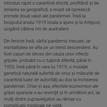
introdus rapid o carantină strictă, profitând şi de
izolarea sa geografică, a reuşit să oprească
primele două valuri ale pandemiei. Însă la
începutul anului 1919 boala a ajuns şi la Antipozi,
ucigând câteva mii de australieni.
Din fericire însă, vârful pandemic trecuse, iar
mortalitatea se afla pe un trend descendent. Au
fost cazuri de deces din cauza unor infecţii
gripale, probabil cu o tulpină diferită, până în
1920, însă până în vara lui 1919, o mutaţie
genetică naturală suferită de virus şi măsurile de
carantină luate de autorităţi au dus la încheierea
pandemiei. Chiar şi aşa, efectele economice ale
gripei spaniole s-au resimţit şi în următorii ani, iar
mulţi dintre supravieţuitori au rămas cu
complicaţii medicale pe viaţă.