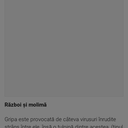
Război şi molimă
Gripa este provocată de câteva virusuri înrudite
strâns între ele, însă o tulpină dintre acestea, (tipul