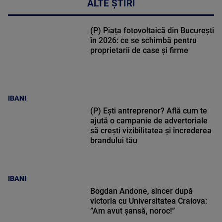
ALTE ȘTIRI
(P) Piața fotovoltaică din București
în 2026: ce se schimbă pentru
proprietarii de case și firme
IBANI
(P) Ești antreprenor? Află cum te
ajută o campanie de advertoriale
să crești vizibilitatea și încrederea
brandului tău
IBANI
Bogdan Andone, sincer după
victoria cu Universitatea Craiova:
”Am avut șansă, noroc!”