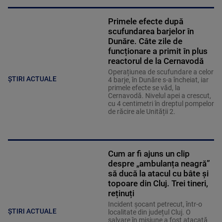
Primele efecte după
scufundarea barjelor în
Dunăre. Câte zile de
funcționare a primit în plus
reactorul de la Cernavodă
Operațiunea de scufundare a celor
ȘTIRI ACTUALE
4 barje, în Dunăre s-a încheiat, iar
primele efecte se văd, la
Cernavodă. Nivelul apei a crescut,
cu 4 centimetri în dreptul pompelor
de răcire ale Unității 2.
Cum ar fi ajuns un clip
despre „ambulanța neagră”
să ducă la atacul cu bâte și
topoare din Cluj. Trei tineri,
reținuți
Incident șocant petrecut, într-o
ȘTIRI ACTUALE
localitate din județul Cluj. O
salvare în misiune a fost atacată