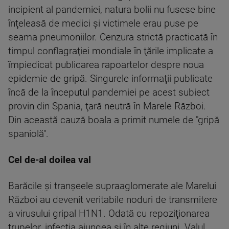
incipient al pandemiei, natura bolii nu fusese bine
înţeleasă de medici şi victimele erau puse pe
seama pneumoniilor. Cenzura strictă practicată în
timpul conflagraţiei mondiale în ţările implicate a
împiedicat publicarea rapoartelor despre noua
epidemie de gripă. Singurele informaţii publicate
încă de la începutul pandemiei pe acest subiect
provin din Spania, ţară neutră în Marele Război.
Din această cauză boala a primit numele de "gripă
spaniolă".
Cel de-al doilea val
Barăcile şi tranşeele supraaglomerate ale Marelui
Război au devenit veritabile noduri de transmitere
a virusului gripal H1N1. Odată cu repoziţionarea
trupelor, infecţia ajungea şi în alte regiuni. Valul