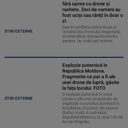
fără oprire cu drone și
rachete. Zeci de oameni au
fost uciși sau răniți în doar o
zi
Deși în conflictul dintre Rusia și
STIRI EXTERNE
Ucraina linia frontului stagnează,
se intensifică războiul loviturilor
aeriene. Iar civilii cad victime.
Explozie puternică în
Republica Moldova.
Fragmente ce par a fi ale
unei drone de luptă, găsite
la fața locului. FOTO
O explozie puternică în urma
STIRI EXTERNE
căreia a izbucnit un incendiu de
vegetaţie s-a produs duminică în
localitatea Crocmaz, din raionul
Ştefan Vodă, în sud-estul
Republicii Moldova, la circa 100 de
km de Chişinău.