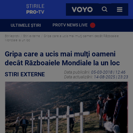
StirilePROTV
CAUTA
VOYO
TOATE 
PROTV NEWS LIVE
ULTIMELE ȘTIRI
Stirileprotv
Stiri externe
Gripa care a ucis mai mulţi oameni decât Războaiele
Mondiale la un loc
Gripa care a ucis mai mulţi oameni
decât Războaiele Mondiale la un loc
Data publicării:
05-03-2018 | 12:46
STIRI EXTERNE
Data actualizării:
14-08-2025 | 23:23