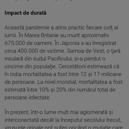
Impact de durată
Această pandemie a atins practic fiecare colţ al
lumii. În Marea Britanie au murit aproximativ
675.000 de oameni. În Japonia s-au înregistrat
circa 400.000 de victime. Samoa de Vest, o ţară
insulară din sudul Pacificului, şi-a pierdut o
cincime din populaţie. Cercetătorii estimează că
în India mortalitatea a fost între 12 şi 17 milioane
de persoane. La nivel mondial, mortalitatea a fost
estimată între 10% şi 20% din numărul total de
persoane infectate.
În prezent, într-o lume mult mai aglomerată şi
interconectată decât la începutul secolului trecut,
virusurile gripale pot suferi oricând o mutaţie care