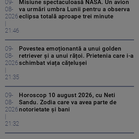
09-
Misiune spectaculoasă NASA. Un avion
08-
va urmări umbra Lunii pentru a observa
2026
eclipsa totală aproape trei minute
|
21:46
09-
Povestea emoționantă a unui golden
08-
retriever și a unui rățoi. Prietenia care i-a
2026
schimbat viața cățelușei
|
21:35
09-
Horoscop 10 august 2026, cu Neti
08-
Sandu. Zodia care va avea parte de
2026
notorietate și bani
|
21:32