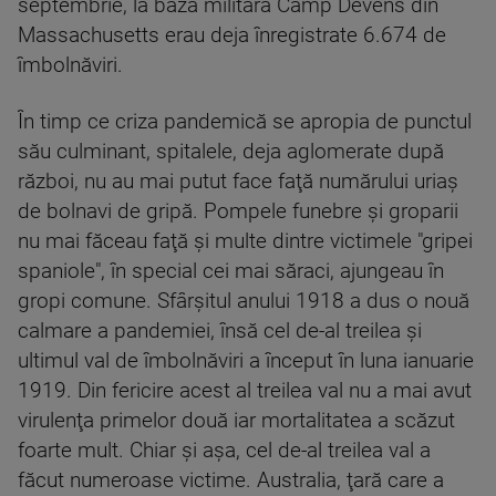
septembrie, la baza militară Camp Devens din
Massachusetts erau deja înregistrate 6.674 de
îmbolnăviri.
În timp ce criza pandemică se apropia de punctul
său culminant, spitalele, deja aglomerate după
război, nu au mai putut face faţă numărului uriaş
de bolnavi de gripă. Pompele funebre şi groparii
nu mai făceau faţă şi multe dintre victimele "gripei
spaniole", în special cei mai săraci, ajungeau în
gropi comune. Sfârşitul anului 1918 a dus o nouă
calmare a pandemiei, însă cel de-al treilea şi
ultimul val de îmbolnăviri a început în luna ianuarie
1919. Din fericire acest al treilea val nu a mai avut
virulenţa primelor două iar mortalitatea a scăzut
foarte mult. Chiar şi aşa, cel de-al treilea val a
făcut numeroase victime. Australia, ţară care a