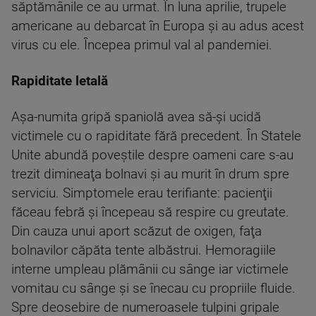
săptămânile ce au urmat. În luna aprilie, trupele
americane au debarcat în Europa şi au adus acest
virus cu ele. Începea primul val al pandemiei.
Rapiditate letală
Aşa-numita gripă spaniolă avea să-şi ucidă
victimele cu o rapiditate fără precedent. În Statele
Unite abundă poveştile despre oameni care s-au
trezit dimineaţa bolnavi şi au murit în drum spre
serviciu. Simptomele erau terifiante: pacienţii
făceau febră şi începeau să respire cu greutate.
Din cauza unui aport scăzut de oxigen, faţa
bolnavilor căpăta tente albăstrui. Hemoragiile
interne umpleau plămânii cu sânge iar victimele
vomitau cu sânge şi se înecau cu propriile fluide.
Spre deosebire de numeroasele tulpini gripale