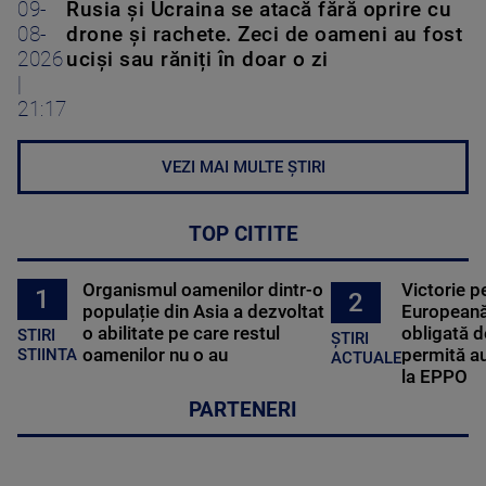
09-
Rusia și Ucraina se atacă fără oprire cu
08-
drone și rachete. Zeci de oameni au fost
2026
uciși sau răniți în doar o zi
|
21:17
VEZI MAI MULTE ȘTIRI
TOP CITITE
Organismul oamenilor dintr-o
Victorie p
1
2
populație din Asia a dezvoltat
Europeană
o abilitate pe care restul
obligată d
STIRI
ȘTIRI
oamenilor nu o au
permită au
STIINTA
ACTUALE
la EPPO
PARTENERI