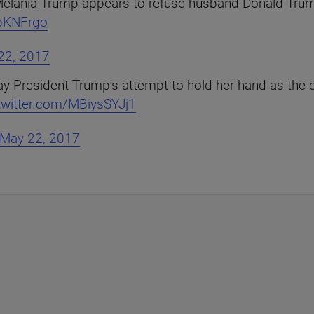
Melania Trump appears to refuse husband Donald Trump
bbKNFrgo
22, 2017
President Trump's attempt to hold her hand as the cou
.twitter.com/MBiysSYJj1
May 22, 2017