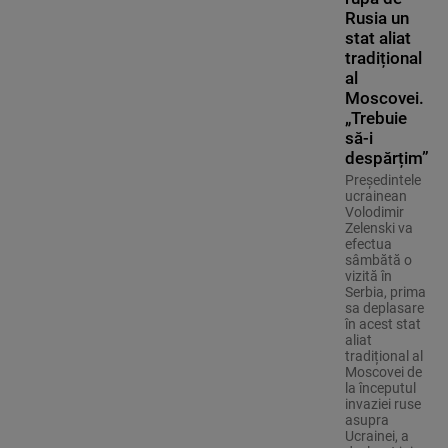
Rusia un
stat aliat
tradițional
al
Moscovei.
„Trebuie
să-i
despărțim”
Președintele
ucrainean
Volodimir
Zelenski va
efectua
sâmbătă o
vizită în
Serbia, prima
sa deplasare
în acest stat
aliat
tradițional al
Moscovei de
la începutul
invaziei ruse
asupra
Ucrainei, a