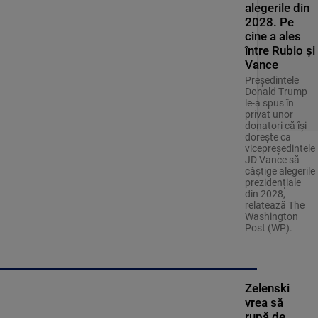
alegerile din
2028. Pe
cine a ales
între Rubio și
Vance
Președintele
Donald Trump
le-a spus în
privat unor
donatori că își
dorește ca
vicepreședintele
JD Vance să
câștige alegerile
prezidențiale
din 2028,
relatează The
Washington
Post (WP).
Zelenski
vrea să
rupă de