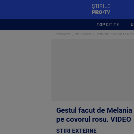
StirilePROTV
TOP CITITE
U
Stirileprotv
Stiri externe
Gestul facut de Melania in
Gestul facut de Melania 
pe covorul rosu. VIDEO
STIRI EXTERNE