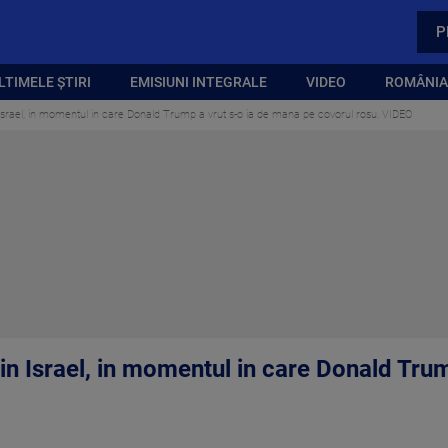
P
LTIMELE ȘTIRI
EMISIUNI INTEGRALE
VIDEO
ROMÂNIA,
 Israel, in momentul in care Donald Trump a vrut s-o ia de mana pe covorul rosu. VIDEO
in Israel, in momentul in care Donald Tru