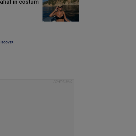
rafiat în costum
DISCOVER