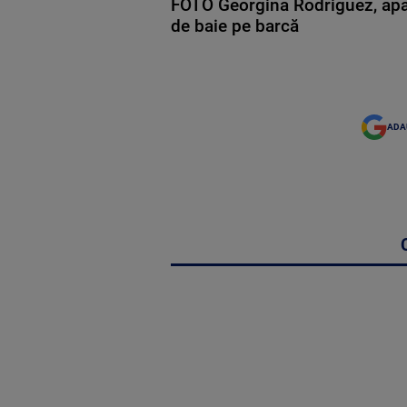
FOTO Georgina Rodriguez, apariț
de baie pe barcă
ADA