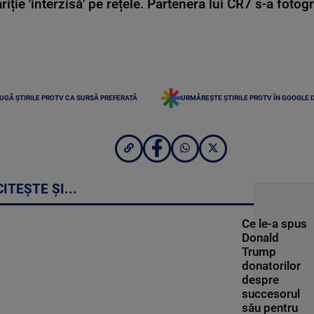
ie 'interzisă' pe rețele. Partenera lui CR7 s-a fotog
UGĂ ȘTIRILE PROTV CA SURSĂ PREFERATĂ
URMĂREȘTE ȘTIRILE PROTV ÎN GOOGLE 
CITEȘTE ȘI...
Ce le-a spus
Donald
Trump
donatorilor
despre
succesorul
său pentru