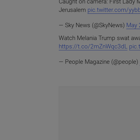
Caught on camera: First Lady 
Jerusalem
pic.twitter.com/yy
— Sky News (@SkyNews)
May 
Watch Melania Trump swat away 
https://t.co/2mZnWqc3dL
pic
— People Magazine (@people)