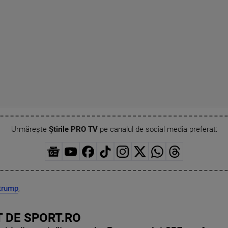
Urmărește
Știrile PRO TV
pe canalul de social media preferat:
trump
,
 DE SPORT.RO